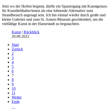
Jetzt wo der Herbst beginnt, dürfte ein Spaziergang mit Kunstgenuss
für Kunstliebhaber/innen als eine lohnende Alternative zum
Strandbesuch angesagt sein. Ich bin einmal wieder durch große und
kleine Galerien und zum St. Annen-Museum geschlendert, um die
vielfältige Kunst in der Hansestadt zu begutachten.
Kunst
|
Rückblick
20.09.2022
Start
Zurück
2
3
4
5
6
7
8
9
10
11
Weiter
Ende