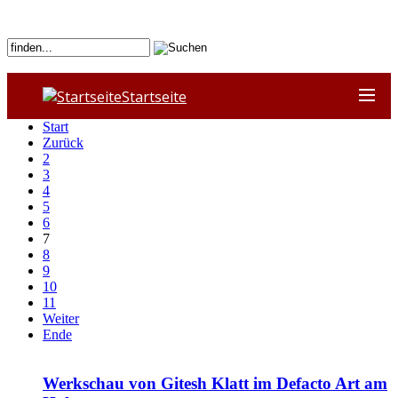
Startseite
Start
Zurück
2
3
4
5
6
7
8
9
10
11
Weiter
Ende
Werkschau von Gitesh Klatt im Defacto Art am