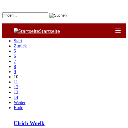
Startseite
Start
Zurück
5
6
7
8
9
10
11
12
13
14
Weiter
Ende
Ulrich Woelk