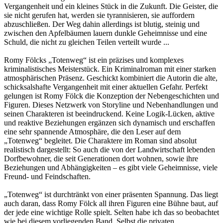
Vergangenheit und ein kleines Stück in die Zukunft. Die Geister, die
sie nicht gerufen hat, werden sie tyrannisieren, sie auffordern
abzuschließen. Der Weg dahin allerdings ist blutig, steinig und
zwischen den Apfelbäumen lauern dunkle Geheimnisse und eine
Schuld, die nicht zu gleichen Teilen verteilt wurde ...
Romy Fölcks „Totenweg“ ist ein präzises und komplexes
kriminalistisches Meisterstück. Ein Kriminalroman mit einer starken
atmosphärischen Präsenz. Geschickt kombiniert die Autorin die alte,
schicksalshafte Vergangenheit mit einer aktuellen Gefahr. Perfekt
gelungen ist Romy Fölck die Konzeption der Nebengeschichten und
Figuren. Dieses Netzwerk von Storyline und Nebenhandlungen und
seinen Charakteren ist beeindruckend. Keine Logik-Lücken, aktive
und reaktive Beziehungen ergänzen sich dynamisch und erschaffen
eine sehr spannende Atmosphäre, die den Leser auf dem
„Totenweg“ begleitet. Die Charaktere im Roman sind absolut
realistisch dargestellt: So auch die von der Landwirtschaft lebenden
Dorfbewohner, die seit Generationen dort wohnen, sowie ihre
Beziehungen und Abhängigkeiten – es gibt viele Geheimnisse, viele
Freund- und Feindschaften.
„Totenweg“ ist durchtränkt von einer präsenten Spannung. Das liegt
auch daran, dass Romy Fölck all ihren Figuren eine Bühne baut, auf
der jede eine wichtige Rolle spielt. Selten habe ich das so beobachtet
wie bei diesem vorliegenden Band. Selbst die privaten