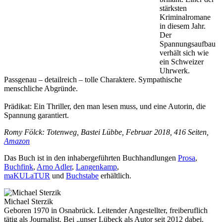
stärksten
Kriminalromane
in diesem Jahr.
Der
Spannungsaufbau
verhält sich wie
ein Schweizer
Uhrwerk.
Passgenau – detailreich – tolle Charaktere. Sympathische
menschliche Abgründe.
Prädikat: Ein Thriller, den man lesen muss, und eine Autorin, die
Spannung garantiert.
Romy Fölck: Totenweg, Bastei Lübbe, Februar 2018, 416 Seiten,
Amazon
Das Buch ist in den inhabergeführten Buchhandlungen
Prosa
,
Buchfink
,
Arno Adler
,
Langenkamp
,
maKULaTUR
und
Buchstabe
erhältlich.
Michael Sterzik
Geboren 1970 in Osnabrück. Leitender Angestellter, freiberuflich
tätig als Journalist. Bei „unser Lübeck als Autor seit 2012 dabei.