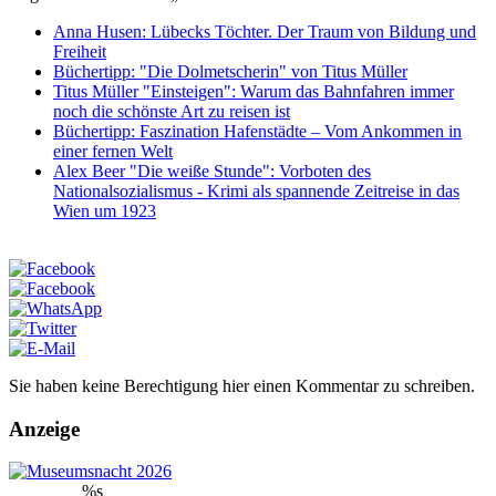
Anna Husen: Lübecks Töchter. Der Traum von Bildung und
Freiheit
Büchertipp: "Die Dolmetscherin" von Titus Müller
Titus Müller "Einsteigen": Warum das Bahnfahren immer
noch die schönste Art zu reisen ist
Büchertipp: Faszination Hafenstädte – Vom Ankommen in
einer fernen Welt
Alex Beer "Die weiße Stunde": Vorboten des
Nationalsozialismus - Krimi als spannende Zeitreise in das
Wien um 1923
Sie haben keine Berechtigung hier einen Kommentar zu schreiben.
Anzeige
%s