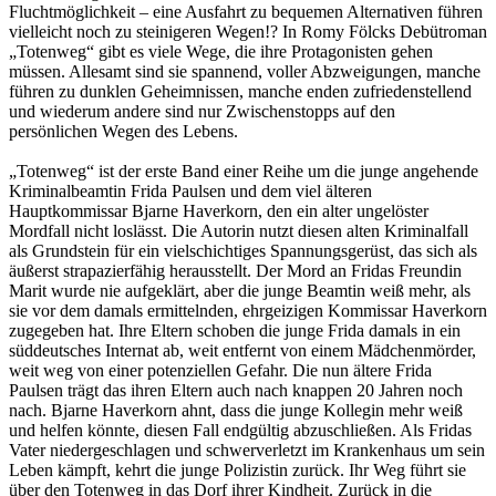
Fluchtmöglichkeit – eine Ausfahrt zu bequemen Alternativen führen
vielleicht noch zu steinigeren Wegen!? In Romy Fölcks Debütroman
„Totenweg“ gibt es viele Wege, die ihre Protagonisten gehen
müssen. Allesamt sind sie spannend, voller Abzweigungen, manche
führen zu dunklen Geheimnissen, manche enden zufriedenstellend
und wiederum andere sind nur Zwischenstopps auf den
persönlichen Wegen des Lebens.
„Totenweg“ ist der erste Band einer Reihe um die junge angehende
Kriminalbeamtin Frida Paulsen und dem viel älteren
Hauptkommissar Bjarne Haverkorn, den ein alter ungelöster
Mordfall nicht loslässt. Die Autorin nutzt diesen alten Kriminalfall
als Grundstein für ein vielschichtiges Spannungsgerüst, das sich als
äußerst strapazierfähig herausstellt. Der Mord an Fridas Freundin
Marit wurde nie aufgeklärt, aber die junge Beamtin weiß mehr, als
sie vor dem damals ermittelnden, ehrgeizigen Kommissar Haverkorn
zugegeben hat. Ihre Eltern schoben die junge Frida damals in ein
süddeutsches Internat ab, weit entfernt von einem Mädchenmörder,
weit weg von einer potenziellen Gefahr. Die nun ältere Frida
Paulsen trägt das ihren Eltern auch nach knappen 20 Jahren noch
nach. Bjarne Haverkorn ahnt, dass die junge Kollegin mehr weiß
und helfen könnte, diesen Fall endgültig abzuschließen. Als Fridas
Vater niedergeschlagen und schwerverletzt im Krankenhaus um sein
Leben kämpft, kehrt die junge Polizistin zurück. Ihr Weg führt sie
über den Totenweg in das Dorf ihrer Kindheit. Zurück in die