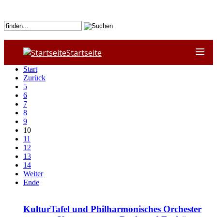
Startseite
Start
Zurück
5
6
7
8
9
10
11
12
13
14
Weiter
Ende
KulturTafel und Philharmonisches Orchester