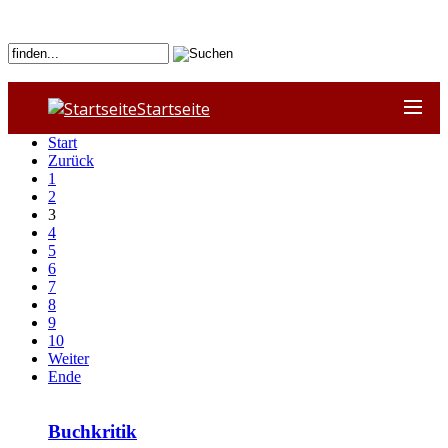
Startseite
Start
Zurück
1
2
3
4
5
6
7
8
9
10
Weiter
Ende
Buchkritik