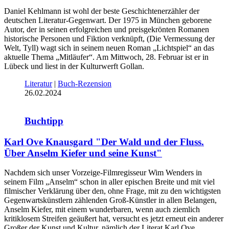
Daniel Kehlmann ist wohl der beste Geschichtenerzähler der
deutschen Literatur-Gegenwart. Der 1975 in München geborene
Autor, der in seinen erfolgreichen und preisgekrönten Romanen
historische Personen und Fiktion verknüpft, (Die Vermessung der
Welt, Tyll) wagt sich in seinem neuen Roman „Lichtspiel“ an das
aktuelle Thema „Mitläufer“. Am Mittwoch, 28. Februar ist er in
Lübeck und liest in der Kulturwerft Gollan.
Literatur
|
Buch-Rezension
26.02.2024
Buchtipp
Karl Ove Knausgard "Der Wald und der Fluss.
Über Anselm Kiefer und seine Kunst"
Nachdem sich unser Vorzeige-Filmregisseur Wim Wenders in
seinem Film „Anselm“ schon in aller epischen Breite und mit viel
filmischer Verklärung über den, ohne Frage, mit zu den wichtigsten
Gegenwartskünstlern zählenden Groß-Künstler in allen Belangen,
Anselm Kiefer, mit einem wunderbaren, wenn auch ziemlich
kritiklosem Streifen geäußert hat, versucht es jetzt erneut ein anderer
Großer der Kunst und Kultur, nämlich der Literat Karl Ove