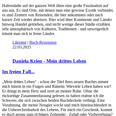
Hafenstädte auf der ganzen Welt üben eine große Faszination auf
uns aus. Es sind Orte, mit denen man eine gewisse Exotik verbindet,
es sind Zentren von Reisenden, die hier ankommen oder nach
kurzer Zeit wieder abreisen. Hier wird über Kontinente und Länder
hinweg Handel getrieben, und nicht wenige dieser Städte erzählen
sehr atmosphärisch von Kulturen, Traditionen - und unweigerlich
träumt man sich in ferne Länder.
Literatur
|
Buch-Rezension
22.03.2025
Daniela Krien - Mein drittes Leben
Im freien Fall...
„Mein drittes Leben“ - schon der Titel ihres neuen Buches nimmt
mich hinein in ein Fragen und Rätseln: Wieviele Leben haben wir?
Er dringt in mein Herz und zerrt an meiner Ruhe. Ohne die
rückseitige Zusammenfassung gelesen zu haben erahne ich die
Schwere, die sich zwischen beiden Buchdeckeln verbirgt. Eine
Vorahnung, die meine Neugier weckt und mich hineinschleudert in
die Unberechenbarkeit des Lebens. Für mich ein Geschenk, kommt
es doch genau zum richtigen Zeitpunkt - Zufall oder Vorhersehung?