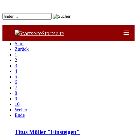
Startseite
Start
Zurück
1
2
3
4
5
6
7
8
9
10
Weiter
Ende
Titus Müller "Einsteigen"