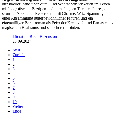
kunstvoller Band über Zufall und Wahrscheinlichkeiten im Leben
mit biografischen Bezügen und dem längsten Titel des Jahres, ein
skurriler Abenteuer-Reiseroman mit Charme, Witz, Spannung und
einer Ansammlung außergewöhnlicher Figuren und ein
eigenwilliger Berlinroman als Feier der Kreativität und Fantasie aus
magischem Realismus und stilsicheren Pointen.
Literatur
|
Buch-Rezension
23.09.2024
Start
Zurück
1
2
3
4
5
6
7
8
9
10
Weiter
Ende