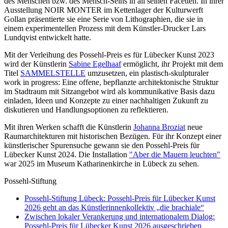
des Menschen bzw. des Mensch-Seins in all seinen Facetten. In ihrer
Ausstellung NOIR MONTER im Kettenlager der Kulturwerft
Gollan präsentierte sie eine Serie von Lithographien, die sie in
einem experimentellen Prozess mit dem Künstler-Drucker Lars
Lundqvist entwickelt hatte.
Mit der Verleihung des Possehl-Preis es für Lübecker Kunst 2023
wird der Künstlerin
Sabine Egelhaaf
ermöglicht, ihr Projekt mit dem
Titel
SAMMELSTELLE
umzusetzen, ein plastisch-skulpturaler
work in progress: Eine offene, bepflanzte architektonische Struktur
im Stadtraum mit Sitzangebot wird als kommunikative Basis dazu
einladen, Ideen und Konzepte zu einer nachhaltigen Zukunft zu
diskutieren und Handlungsoptionen zu reflektieren.
Mit ihren Werken schafft die Künstlerin
Johanna Broziat
neue
Raumarchitekturen mit historischen Bezügen. Für ihr Konzept einer
künstlerischer Spurensuche gewann sie den Possehl-Preis für
Lübecker Kunst 2024. Die Installation
"Aber die Mauern leuchten"
war 2025 im Museum Katharinenkirche in Lübeck zu sehen.
Possehl-Stiftung
Possehl-Stiftung Lübeck: Possehl-Preis für Lübecker Kunst
2026 geht an das Künstlerinnenkollektiv „die brachiale“
Zwischen lokaler Verankerung und internationalem Dialog:
Possehl-Preis für Lübecker Kunst 2026 ausgeschrieben