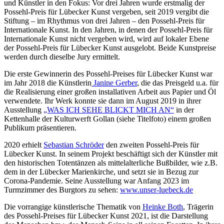
und Künstler in den Fokus: Vor drei Jahren wurde erstmalig der
Possehl-Preis für Lübecker Kunst vergeben, seit 2019 vergibt die
Stiftung – im Rhythmus von drei Jahren – den Possehl-Preis für
Internationale Kunst. In den Jahren, in denen der Possehl-Preis für
Internationale Kunst nicht vergeben wird, wird auf lokaler Ebene
der Possehl-Preis für Lübecker Kunst ausgelobt. Beide Kunstpreise
werden durch dieselbe Jury ermittelt.
Die erste Gewinnerin des Possehl-Preises für Lübecker Kunst war
im Jahr 2018 die Künstlerin
Janine Gerber
, die das Preisgeld u.a. für
die Realisierung einer großen installativen Arbeit aus Papier und Öl
verwendete. Ihr Werk konnte sie dann im August 2019 in ihrer
Ausstellung
„WAS ICH SEHE BLICKT MICH AN“
in der
Kettenhalle der Kulturwerft Gollan (siehe Titelfoto) einem großen
Publikum präsentieren.
2020 erhielt
Sebastian Schröder
den zweiten Possehl-Preis für
Lübecker Kunst. In seinem Projekt beschäftigt sich der Künstler mit
den historischen Totentänzen als mittelalterliche Bußbilder, wie z.B.
dem in der Lübecker Marienkirche, und setzt sie in Bezug zur
Corona-Pandemie. Seine Ausstellung war Anfang 2023 im
Turmzimmer des Burgtors zu sehen:
www.unser-luebeck.de
Die vorrangige künstlerische Thematik von
Heinke Both
, Trägerin
des Possehl-Preises für Lübecker Kunst 2021, ist die Darstellung