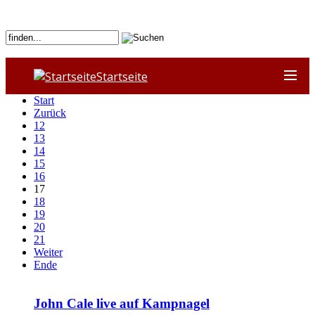
Startseite
Start
Zurück
12
13
14
15
16
17
18
19
20
21
Weiter
Ende
John Cale live auf Kampnagel