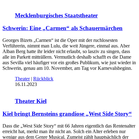
Mecklenburgisches Staatstheater
Schwerin: Eine „Carmen“ als Schauermärchen
Georges Bizets „Carmen“ ist die Oper mit der ruchlosesten
Verführerin, nimmt man Lulu, die weit Jüngere, einmal aus. Aber
Alban Berg hatte ihr leider nicht erlaubt, so lasziv zu singen, dass
alle im Parkett mitträllern. Vermutlich deshalb schafft es die Dame
aus Sevilla viel häufiger vor ein großes Publikum, wie just wieder in
Schwerin, genau am 10. November, am Tag vor Karnevalsbeginn.
Theater
|
Rückblick
16.11.2023
Theater Kiel
Kiel bringt Bernsteins grandiose „West Side Story“
Dass die „West Side Story“ mit 66 Jahren eigentlich das Rentenalter
erreicht hat, merkt man ihr nicht an. Solch ein Alter erleben nur
wenige aus dem Genre Musical. Zumeist zählt hauptsächlich der