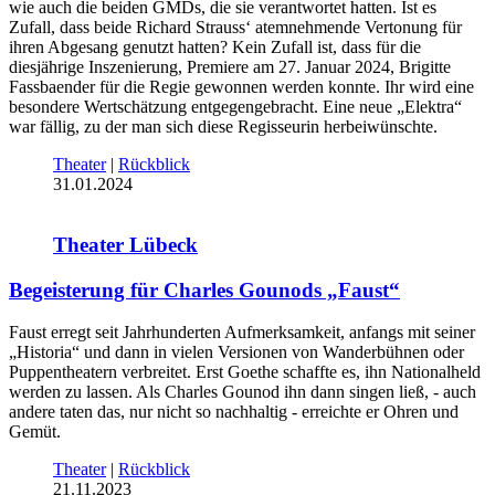
wie auch die beiden GMDs, die sie verantwortet hatten. Ist es
Zufall, dass beide Richard Strauss‘ atemnehmende Vertonung für
ihren Abgesang genutzt hatten? Kein Zufall ist, dass für die
diesjährige Inszenierung, Premiere am 27. Januar 2024, Brigitte
Fassbaender für die Regie gewonnen werden konnte. Ihr wird eine
besondere Wertschätzung entgegengebracht. Eine neue „Elektra“
war fällig, zu der man sich diese Regisseurin herbeiwünschte.
Theater
|
Rückblick
31.01.2024
Theater Lübeck
Begeisterung für Charles Gounods „Faust“
Faust erregt seit Jahrhunderten Aufmerksamkeit, anfangs mit seiner
„Historia“ und dann in vielen Versionen von Wanderbühnen oder
Puppentheatern verbreitet. Erst Goethe schaffte es, ihn Nationalheld
werden zu lassen. Als Charles Gounod ihn dann singen ließ, - auch
andere taten das, nur nicht so nachhaltig - erreichte er Ohren und
Gemüt.
Theater
|
Rückblick
21.11.2023