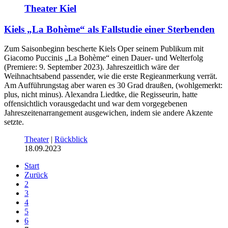
Theater Kiel
Kiels „La Bohème“ als Fallstudie einer Sterbenden
Zum Saisonbeginn bescherte Kiels Oper seinem Publikum mit
Giacomo Puccinis „La Bohème“ einen Dauer- und Welterfolg
(Premiere: 9. September 2023). Jahreszeitlich wäre der
Weihnachtsabend passender, wie die erste Regieanmerkung verrät.
Am Aufführungstag aber waren es 30 Grad draußen, (wohlgemerkt:
plus, nicht minus). Alexandra Liedtke, die Regisseurin, hatte
offensichtlich vorausgedacht und war dem vorgegebenen
Jahreszeitenarrangement ausgewichen, indem sie andere Akzente
setzte.
Theater
|
Rückblick
18.09.2023
Start
Zurück
2
3
4
5
6