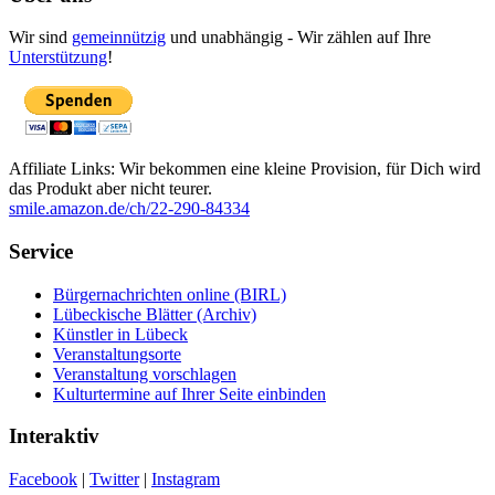
Wir sind
gemeinnützig
und unabhängig - Wir zählen auf Ihre
Unterstützung
!
Affiliate Links: Wir bekommen eine kleine Provision, für Dich wird
das Produkt aber nicht teurer.
smile.amazon.de/ch/22-290-84334
Service
Bürgernachrichten online (BIRL)
Lübeckische Blätter (Archiv)
Künstler in Lübeck
Veranstaltungsorte
Veranstaltung vorschlagen
Kulturtermine auf Ihrer Seite einbinden
Interaktiv
Facebook
|
Twitter
|
Instagram