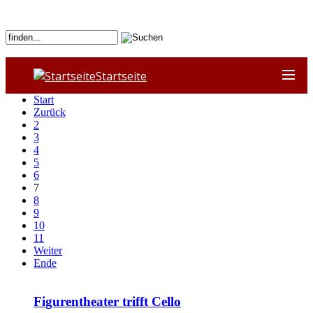
Startseite
Start
Zurück
2
3
4
5
6
7
8
9
10
11
Weiter
Ende
Figurentheater trifft Cello