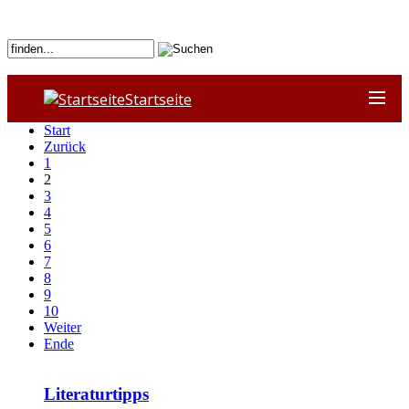
Startseite
Start
Zurück
1
2
3
4
5
6
7
8
9
10
Weiter
Ende
Literaturtipps