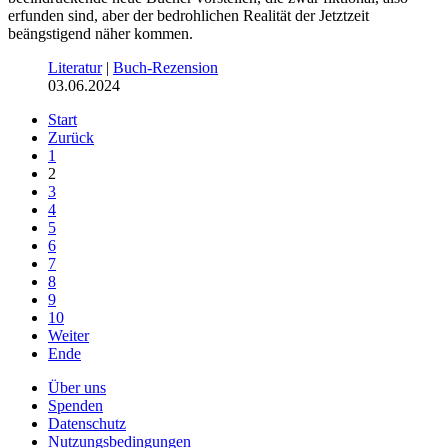
erfunden sind, aber der bedrohlichen Realität der Jetztzeit
beängstigend näher kommen.
Literatur
|
Buch-Rezension
03.06.2024
Start
Zurück
1
2
3
4
5
6
7
8
9
10
Weiter
Ende
Über uns
Spenden
Datenschutz
Nutzungsbedingungen