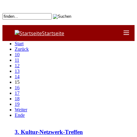
Startseite
Start
Zurück
10
11
12
13
14
15
16
17
18
19
Weiter
Ende
3. Kultur-Netzwerk-Treffen