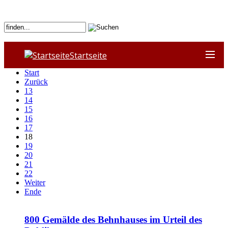
Startseite
Start
Zurück
13
14
15
16
17
18
19
20
21
22
Weiter
Ende
800 Gemälde des Behnhauses im Urteil des