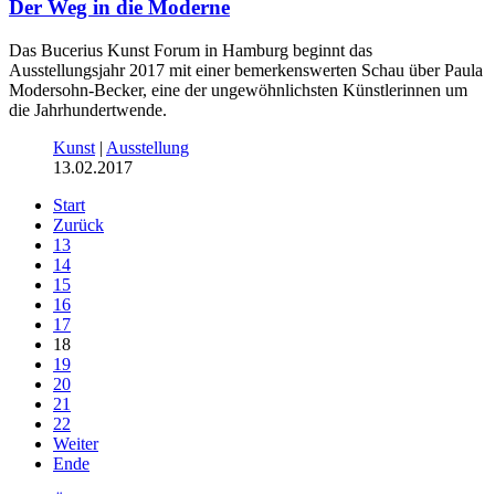
Der Weg in die Moderne
Das Bucerius Kunst Forum in Hamburg beginnt das
Ausstellungsjahr 2017 mit einer bemerkenswerten Schau über Paula
Modersohn-Becker, eine der ungewöhnlichsten Künstlerinnen um
die Jahrhundertwende.
Kunst
|
Ausstellung
13.02.2017
Start
Zurück
13
14
15
16
17
18
19
20
21
22
Weiter
Ende