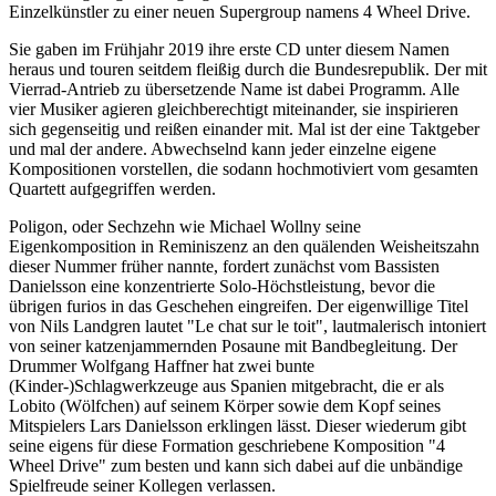
Einzelkünstler zu einer neuen Supergroup namens 4 Wheel Drive.
Sie gaben im Frühjahr 2019 ihre erste CD unter diesem Namen
heraus und touren seitdem fleißig durch die Bundesrepublik. Der mit
Vierrad-Antrieb zu übersetzende Name ist dabei Programm. Alle
vier Musiker agieren gleichberechtigt miteinander, sie inspirieren
sich gegenseitig und reißen einander mit. Mal ist der eine Taktgeber
und mal der andere. Abwechselnd kann jeder einzelne eigene
Kompositionen vorstellen, die sodann hochmotiviert vom gesamten
Quartett aufgegriffen werden.
Poligon, oder Sechzehn wie Michael Wollny seine
Eigenkomposition in Reminiszenz an den quälenden Weisheitszahn
dieser Nummer früher nannte, fordert zunächst vom Bassisten
Danielsson eine konzentrierte Solo-Höchstleistung, bevor die
übrigen furios in das Geschehen eingreifen. Der eigenwillige Titel
von Nils Landgren lautet "Le chat sur le toit", lautmalerisch intoniert
von seiner katzenjammernden Posaune mit Bandbegleitung. Der
Drummer Wolfgang Haffner hat zwei bunte
(Kinder-)Schlagwerkzeuge aus Spanien mitgebracht, die er als
Lobito (Wölfchen) auf seinem Körper sowie dem Kopf seines
Mitspielers Lars Danielsson erklingen lässt. Dieser wiederum gibt
seine eigens für diese Formation geschriebene Komposition "4
Wheel Drive" zum besten und kann sich dabei auf die unbändige
Spielfreude seiner Kollegen verlassen.