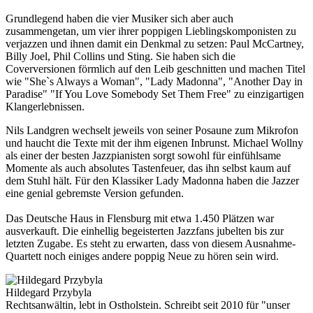
Grundlegend haben die vier Musiker sich aber auch
zusammengetan, um vier ihrer poppigen Lieblingskomponisten zu
verjazzen und ihnen damit ein Denkmal zu setzen: Paul McCartney,
Billy Joel, Phil Collins und Sting. Sie haben sich die
Coverversionen förmlich auf den Leib geschnitten und machen Titel
wie "She`s Always a Woman", "Lady Madonna", "Another Day in
Paradise" "If You Love Somebody Set Them Free" zu einzigartigen
Klangerlebnissen.
Nils Landgren wechselt jeweils von seiner Posaune zum Mikrofon
und haucht die Texte mit der ihm eigenen Inbrunst. Michael Wollny
als einer der besten Jazzpianisten sorgt sowohl für einfühlsame
Momente als auch absolutes Tastenfeuer, das ihn selbst kaum auf
dem Stuhl hält. Für den Klassiker Lady Madonna haben die Jazzer
eine genial gebremste Version gefunden.
Das Deutsche Haus in Flensburg mit etwa 1.450 Plätzen war
ausverkauft. Die einhellig begeisterten Jazzfans jubelten bis zur
letzten Zugabe. Es steht zu erwarten, dass von diesem Ausnahme-
Quartett noch einiges andere poppig Neue zu hören sein wird.
Hildegard Przybyla
Rechtsanwältin, lebt in Ostholstein. Schreibt seit 2010 für "unser