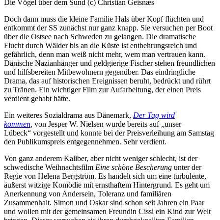
Die Vögel über dem Sund (c) Christian Geisnæs
Doch dann muss die kleine Familie Hals über Kopf flüchten und
entkommt der SS zunächst nur ganz knapp. Sie versuchen per Boot
über die Ostsee nach Schweden zu gelangen. Die dramatische
Flucht durch Wälder bis an die Küste ist entbehrungsreich und
gefährlich, denn man weiß nicht mehr, wem man vertrauen kann.
Dänische Nazianhänger und geldgierige Fischer stehen freundlichen
und hilfsbereiten Mitbewohnern gegenüber. Das eindringliche
Drama, das auf historischen Ereignissen beruht, bedrückt und rührt
zu Tränen. Ein wichtiger Film zur Aufarbeitung, der einen Preis
verdient gehabt hätte.
Ein weiteres Sozialdrama aus Dänemark,
Der Tag wird
kommen
,
von Jesper W. Nielsen wurde bereits auf „unser
Lübeck“ vorgestellt und konnte bei der Preisverleihung am Samstag
den Publikumspreis entgegennehmen. Sehr verdient.
Von ganz anderem Kaliber, aber nicht weniger schlecht, ist der
schwedische Weihnachtsfilm
Eine schöne Bescherung
unter der
Regie von Helena Bergström. Es handelt sich um eine turbulente,
äußerst witzige Komödie mit ernsthaftem Hintergrund. Es geht um
Anerkennung von Andersein, Toleranz und familiären
Zusammenhalt. Simon und Oskar sind schon seit Jahren ein Paar
und wollen mit der gemeinsamen Freundin Cissi ein Kind zur Welt