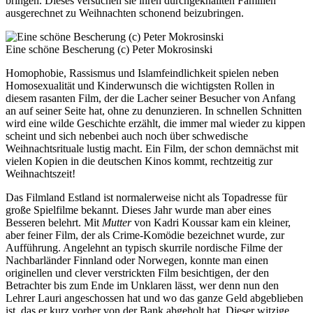
bringen. Dieses versuchen sie ihren durchgeknallten Familien
ausgerechnet zu Weihnachten schonend beizubringen.
Eine schöne Bescherung (c) Peter Mokrosinski
Homophobie, Rassismus und Islamfeindlichkeit spielen neben
Homosexualität und Kinderwunsch die wichtigsten Rollen in
diesem rasanten Film, der die Lacher seiner Besucher von Anfang
an auf seiner Seite hat, ohne zu denunzieren. In schnellen Schnitten
wird eine wilde Geschichte erzählt, die immer mal wieder zu kippen
scheint und sich nebenbei auch noch über schwedische
Weihnachtsrituale lustig macht. Ein Film, der schon demnächst mit
vielen Kopien in die deutschen Kinos kommt, rechtzeitig zur
Weihnachtszeit!
Das Filmland Estland ist normalerweise nicht als Topadresse für
große Spielfilme bekannt. Dieses Jahr wurde man aber eines
Besseren belehrt. Mit
Mutter
von Kadri Koussar kam ein kleiner,
aber feiner Film, der als Crime-Komödie bezeichnet wurde, zur
Aufführung. Angelehnt an typisch skurrile nordische Filme der
Nachbarländer Finnland oder Norwegen, konnte man einen
originellen und clever verstrickten Film besichtigen, der den
Betrachter bis zum Ende im Unklaren lässt, wer denn nun den
Lehrer Lauri angeschossen hat und wo das ganze Geld abgeblieben
ist, das er kurz vorher von der Bank abgeholt hat. Dieser witzige