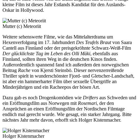
kleine Film ist dieses Jahr Estlands Kandidat für den Auslands-
Oskar in Hollywood.
Mutter (c) Meteoriit
Weitere sehenswerte Filme, wie das Mittelalterdrama um
Hexenverfolgung im 17. Jahrhundert
Des Teufels Braut
von Saara
Cantell aus Finnland oder der preisgekröhnte Schwarz-Weiß-Film
Der glücklichste Tag im Leben des Olli Mäki
, ebenfalls aus
Finnland, sollten ihren Weg in die deutschen Kinos finden.
Außerordentlich spannend fand ich außerdem den norwegischen
Beitrag
Rache
von Kjersti Steinsbö. Dieser nervenzerreißende
Thriller spielt in wunderschönster Fjord- und Gletscher-Landschaft,
ist aber ein hammerharter Film über sexuelle Übergriffe an
Minderjährigen und ein Racheepos der bösen Art.
Dazu gab es noch Drogenkomödien wie
Drifters
aus Schweden und
ein Eröffnungsfilm aus Norwegen mit
Rosemari
, der den
Ansprüchen an einen Eröffnungsfilm der Nordischen Filmtage
endlich mal gerecht wurde. Wie gesagt, ein starker Jahrgang. Bitte
nächstes Jahr mehr davon, erhofft sich Holger Kistenmacher.
Holger Kistenmacher