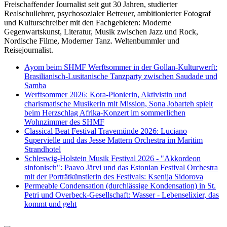
Freischaffender Journalist seit gut 30 Jahren, studierter
Realschullehrer, psychosozialer Betreuer, ambitionierter Fotograf
und Kulturschreiber mit den Fachgebieten: Moderne
Gegenwartskunst, Literatur, Musik zwischen Jazz und Rock,
Nordische Filme, Moderner Tanz. Weltenbummler und
Reisejournalist.
Ayom beim SHMF Werftsommer in der Gollan-Kulturwerft:
Brasilianisch-Lusitanische Tanzparty zwischen Saudade und
Samba
Werftsommer 2026: Kora-Pionierin, Aktivistin und
charismatische Musikerin mit Mission, Sona Jobarteh spielt
beim Herzschlag Afrika-Konzert im sommerlichen
Wohnzimmer des SHMF
Classical Beat Festival Travemünde 2026: Luciano
Supervielle und das Jesse Mattern Orchestra im Maritim
Strandhotel
Schleswig-Holstein Musik Festival 2026 - "Akkordeon
sinfonisch": Paavo Järvi und das Estonian Festival Orchestra
mit der Porträtkünstlerin des Festivals: Ksenija Sidorova
Permeable Condensation (durchlässige Kondensation) in St.
Petri und Overbeck-Gesellschaft: Wasser - Lebenselixier, das
kommt und geht