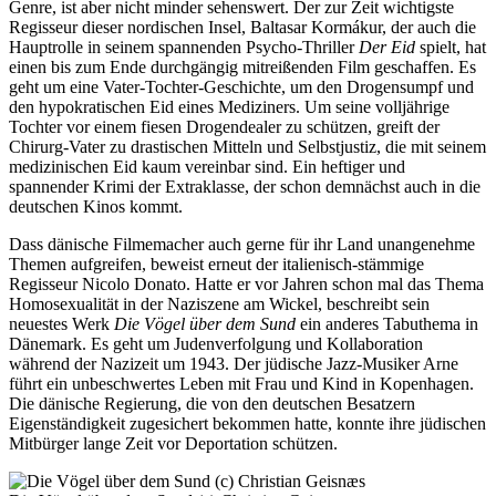
Genre, ist aber nicht minder sehenswert. Der zur Zeit wichtigste
Regisseur dieser nordischen Insel, Baltasar Kormákur, der auch die
Hauptrolle in seinem spannenden Psycho-Thriller
Der Eid
spielt, hat
einen bis zum Ende durchgängig mitreißenden Film geschaffen. Es
geht um eine Vater-Tochter-Geschichte, um den Drogensumpf und
den hypokratischen Eid eines Mediziners. Um seine volljährige
Tochter vor einem fiesen Drogendealer zu schützen, greift der
Chirurg-Vater zu drastischen Mitteln und Selbstjustiz, die mit seinem
medizinischen Eid kaum vereinbar sind. Ein heftiger und
spannender Krimi der Extraklasse, der schon demnächst auch in die
deutschen Kinos kommt.
Dass dänische Filmemacher auch gerne für ihr Land unangenehme
Themen aufgreifen, beweist erneut der italienisch-stämmige
Regisseur Nicolo Donato. Hatte er vor Jahren schon mal das Thema
Homosexualität in der Naziszene am Wickel, beschreibt sein
neuestes Werk
Die Vögel über dem Sund
ein anderes Tabuthema in
Dänemark. Es geht um Judenverfolgung und Kollaboration
während der Nazizeit um 1943. Der jüdische Jazz-Musiker Arne
führt ein unbeschwertes Leben mit Frau und Kind in Kopenhagen.
Die dänische Regierung, die von den deutschen Besatzern
Eigenständigkeit zugesichert bekommen hatte, konnte ihre jüdischen
Mitbürger lange Zeit vor Deportation schützen.