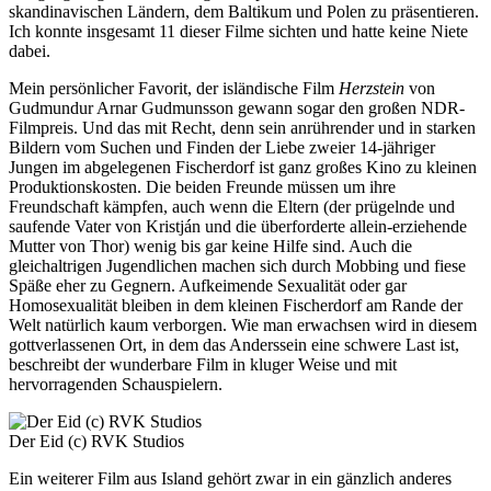
skandinavischen Ländern, dem Baltikum und Polen zu präsentieren.
Ich konnte insgesamt 11 dieser Filme sichten und hatte keine Niete
dabei.
Mein persönlicher Favorit, der isländische Film
Herzstein
von
Gudmundur Arnar Gudmunsson gewann sogar den großen NDR-
Filmpreis. Und das mit Recht, denn sein anrührender und in starken
Bildern vom Suchen und Finden der Liebe zweier 14-jähriger
Jungen im abgelegenen Fischerdorf ist ganz großes Kino zu kleinen
Produktionskosten. Die beiden Freunde müssen um ihre
Freundschaft kämpfen, auch wenn die Eltern (der prügelnde und
saufende Vater von Kristján und die überforderte allein-erziehende
Mutter von Thor) wenig bis gar keine Hilfe sind. Auch die
gleichaltrigen Jugendlichen machen sich durch Mobbing und fiese
Späße eher zu Gegnern. Aufkeimende Sexualität oder gar
Homosexualität bleiben in dem kleinen Fischerdorf am Rande der
Welt natürlich kaum verborgen. Wie man erwachsen wird in diesem
gottverlassenen Ort, in dem das Anderssein eine schwere Last ist,
beschreibt der wunderbare Film in kluger Weise und mit
hervorragenden Schauspielern.
Der Eid (c) RVK Studios
Ein weiterer Film aus Island gehört zwar in ein gänzlich anderes