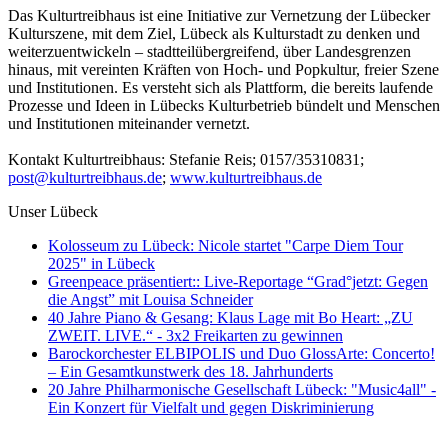
Das Kulturtreibhaus ist eine Initiative zur Vernetzung der Lübecker
Kulturszene, mit dem Ziel, Lübeck als Kulturstadt zu denken und
weiterzuentwickeln – stadtteilübergreifend, über Landesgrenzen
hinaus, mit vereinten Kräften von Hoch- und Popkultur, freier Szene
und Institutionen. Es versteht sich als Plattform, die bereits laufende
Prozesse und Ideen in Lübecks Kulturbetrieb bündelt und Menschen
und Institutionen miteinander vernetzt.
Kontakt Kulturtreibhaus: Stefanie Reis; 0157/35310831;
post@kulturtreibhaus.de
;
www.kulturtreibhaus.de
Unser Lübeck
Kolosseum zu Lübeck: Nicole startet "Carpe Diem Tour
2025" in Lübeck
Greenpeace präsentiert:: Live-Reportage “Grad°jetzt: Gegen
die Angst” mit Louisa Schneider
40 Jahre Piano & Gesang: Klaus Lage mit Bo Heart: „ZU
ZWEIT. LIVE.“ - 3x2 Freikarten zu gewinnen
Barockorchester ELBIPOLIS und Duo GlossArte: Concerto!
– Ein Gesamtkunstwerk des 18. Jahrhunderts
20 Jahre Philharmonische Gesellschaft Lübeck: "Music4all" -
Ein Konzert für Vielfalt und gegen Diskriminierung