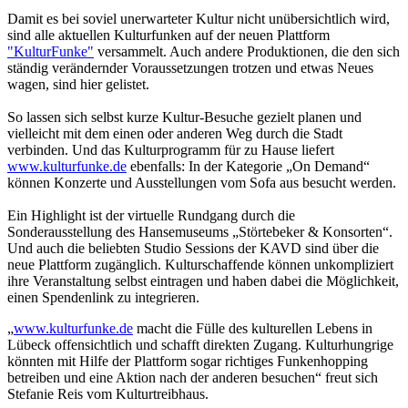
Damit es bei soviel unerwarteter Kultur nicht unübersichtlich wird,
sind alle aktuellen Kulturfunken auf der neuen Plattform
"KulturFunke"
versammelt. Auch andere Produktionen, die den sich
ständig verändernder Voraussetzungen trotzen und etwas Neues
wagen, sind hier gelistet.
So lassen sich selbst kurze Kultur-Besuche gezielt planen und
vielleicht mit dem einen oder anderen Weg durch die Stadt
verbinden. Und das Kulturprogramm für zu Hause liefert
www.kulturfunke.de
ebenfalls: In der Kategorie „On Demand“
können Konzerte und Ausstellungen vom Sofa aus besucht werden.
Ein Highlight ist der virtuelle Rundgang durch die
Sonderausstellung des Hansemuseums „Störtebeker & Konsorten“.
Und auch die beliebten Studio Sessions der KAVD sind über die
neue Plattform zugänglich. Kulturschaffende können unkompliziert
ihre Veranstaltung selbst eintragen und haben dabei die Möglichkeit,
einen Spendenlink zu integrieren.
„
www.kulturfunke.de
macht die Fülle des kulturellen Lebens in
Lübeck offensichtlich und schafft direkten Zugang. Kulturhungrige
könnten mit Hilfe der Plattform sogar richtiges Funkenhopping
betreiben und eine Aktion nach der anderen besuchen“ freut sich
Stefanie Reis vom Kulturtreibhaus.