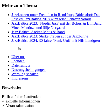
Mehr zum Thema
Jazzkonzert unter Freunden in Rendsburg-Büdelsdorf: Das
Festival JazzBaltica 2018 wirft seine Schatten voraus
JazzBaltica 2023: `Nordic Jazz´ mit der Bohuslän Big Band,
Vince Mendoza und Silje Nergaard
Jazz Baltica: Andrea Motis & Band
JazzBaltica 2023: Starke Frauen auf der Jazzbühne
JazzBaltica 2024: 30 Jahre "Funk Unit" mit Nils Landgren
%s
Über uns
Spenden
Datenschutz
Nutzungsbedingungen
Werbung schalten
Impressum
Newsletter
Bleib auf dem Laufenden:
✓ aktuelle Informationen
✓ Veranstaltungstipps