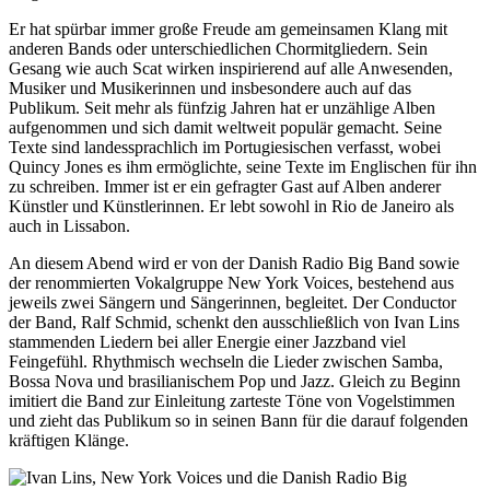
Er hat spürbar immer große Freude am gemeinsamen Klang mit
anderen Bands oder unterschiedlichen Chormitgliedern. Sein
Gesang wie auch Scat wirken inspirierend auf alle Anwesenden,
Musiker und Musikerinnen und insbesondere auch auf das
Publikum. Seit mehr als fünfzig Jahren hat er unzählige Alben
aufgenommen und sich damit weltweit populär gemacht. Seine
Texte sind landessprachlich im Portugiesischen verfasst, wobei
Quincy Jones es ihm ermöglichte, seine Texte im Englischen für ihn
zu schreiben. Immer ist er ein gefragter Gast auf Alben anderer
Künstler und Künstlerinnen. Er lebt sowohl in Rio de Janeiro als
auch in Lissabon.
An diesem Abend wird er von der Danish Radio Big Band sowie
der renommierten Vokalgruppe New York Voices, bestehend aus
jeweils zwei Sängern und Sängerinnen, begleitet. Der Conductor
der Band, Ralf Schmid, schenkt den ausschließlich von Ivan Lins
stammenden Liedern bei aller Energie einer Jazzband viel
Feingefühl. Rhythmisch wechseln die Lieder zwischen Samba,
Bossa Nova und brasilianischem Pop und Jazz. Gleich zu Beginn
imitiert die Band zur Einleitung zarteste Töne von Vogelstimmen
und zieht das Publikum so in seinen Bann für die darauf folgenden
kräftigen Klänge.