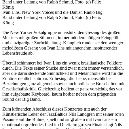
Ivan Lins, New York Voices und die Danish Radio Big
Band unter Leitung von Ralph Schmid, Foto: (c) Felix
König
Die New Yorker Vokalgruppe unterstützt den Gesang des großen
Meisters mit großen Stimmen, immer mit dem nötigen Feingefühl
und einzigartiger Zurückhaltung. Klanglich rundet sie den weniger
melodiösen Gesang von Ivan Lins mit angenehm inspirierender
Lebensfreude ab.
Überall schimmert bei Ivan Lins ein wenig brasilianische Folklore
durch. Die Texte seiner Stücke sind zwar nicht immer verständlich,
aber die darin steckende Sinnlichkeit und Melancholie wird für die
Zuhörer deutlich spürbar. Er besingt die Liebe, menschliche
Beziehungen ganz allgemein sowie auch politische Botschaften mit
Gesellschaftskritik. Gleichzeitig bedient er ganz vorsichtig das vor
ihm aufgebaute Keyboard, kaum hörbar neben dem prägenden
Sound der Big Band.
Zum krönenden Abschluss dieses Konzertes tritt auch der
Künstlerische Leiter der JazzBaltica Nils Landgren mit seiner roten
Posaune auf die Bühne, spielt und singt allein mit Ivan Lins ein
emotional ergreifendes Lied im Duett. Im großen Finale singt Nils