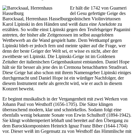
Er hält die 1742 von Guarneri
del Gesu gefertigte Geige des
Barocksaal, Herrenhaus Hasselburg
polnischen Violinvirtuosen
Karol Lipinski in den Händen und weiß dazu eine Anekdote zu
erzählen. So wollte einst Lipinski gegen den Teufelsgeiger Paganini
antreten, der bisher alle Zeitgenossen im selbst ausgelobten
Wettbewerb an die Wand gespielt hatte. Dem Wettkampf gegen
Lipinski blieb er jedoch fern und meinte später auf die Frage, wer
denn der beste Geiger der Welt sei, er wisse es nicht, aber der
zweitbeste sei Lipinski. Die Lipinski-Geige ist im Goldenen
Zeitalter der italienischen Geigenbaukunst entstanden. Daniel Hope
hält sie für besser als jene des in Cremona benachbarten Stradivari.
Diese Geige hat also schon mit ihrem Namensgeber Lipinski einiges
durchgemacht und Daniel Hope ist ein würdiger Nachfolger, der
diesem Instrument mehr als gerecht wird, wie er auch in diesem
Konzert beweist.
Er beginnt musikalisch in der Vergangenheit mit zwei Werken von
Johann Paul von Westhoff (1656-1705). Die Sätze klingen
überraschend modern, klar und schnörkellos. Sodann folgt eine
ebenfalls wenig bekannte Sonate von Erwin Schulhoff (1894-1942).
Sie klingt wohltemperiert lebhaft und bereitet auf den Übergang zu
dem Barockkomponisten Heinrich Ignaz Franz Biber (1644-1704)
vor. Dieser weiß im Gegensatz zu von Westhoff das Himmlische mit