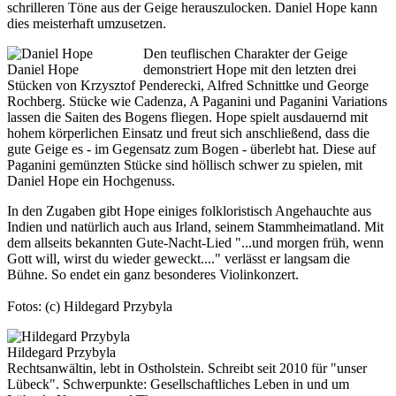
schrilleren Töne aus der Geige herauszulocken. Daniel Hope kann
dies meisterhaft umzusetzen.
Den teuflischen Charakter der Geige
Daniel Hope
demonstriert Hope mit den letzten drei
Stücken von Krzysztof Penderecki, Alfred Schnittke und George
Rochberg. Stücke wie Cadenza, A Paganini und Paganini Variations
lassen die Saiten des Bogens fliegen. Hope spielt ausdauernd mit
hohem körperlichen Einsatz und freut sich anschließend, dass die
gute Geige es - im Gegensatz zum Bogen - überlebt hat. Diese auf
Paganini gemünzten Stücke sind höllisch schwer zu spielen, mit
Daniel Hope ein Hochgenuss.
In den Zugaben gibt Hope einiges folkloristisch Angehauchte aus
Indien und natürlich auch aus Irland, seinem Stammheimatland. Mit
dem allseits bekannten Gute-Nacht-Lied "...und morgen früh, wenn
Gott will, wirst du wieder geweckt...." verlässt er langsam die
Bühne. So endet ein ganz besonderes Violinkonzert.
Fotos: (c) Hildegard Przybyla
Hildegard Przybyla
Rechtsanwältin, lebt in Ostholstein. Schreibt seit 2010 für "unser
Lübeck". Schwerpunkte: Gesellschaftliches Leben in und um