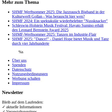
Mehr zum Thema
SHMF Werftsommer 2025: Die Jazzrausch Bigband in der
Kulturwerft Gollan - Was berauscht hier wen?
SHMF 2024: Ein spektakulär wiederbelebter "Nussknacker"
Schleswig-Holstein Musik Festival: Hayato Sumino erhält
den Leonard Bernstein Award 2025
SHMF-Werftsommer 2025: Tanzen im Industrie-Flair
SHMF 2025: "Dance!" - Daniel Hope bietet Musik und Tanz
durch vier Jahrhunderte
%s
Über uns
Spenden
Datenschutz
Nutzungsbedingungen
Werbung schalten
Impressum
Newsletter
Bleib auf dem Laufenden:
✓ aktuelle Informationen
✓ Veranstaltungstipps