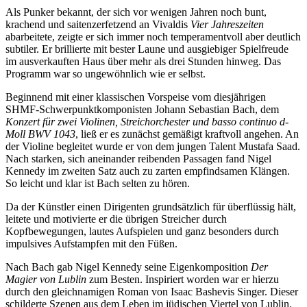
Als Punker bekannt, der sich vor wenigen Jahren noch bunt,
krachend und saitenzerfetzend an Vivaldis
Vier Jahreszeiten
abarbeitete, zeigte er sich immer noch temperamentvoll aber deutlich
subtiler. Er brillierte mit bester Laune und ausgiebiger Spielfreude
im ausverkauften Haus über mehr als drei Stunden hinweg. Das
Programm war so ungewöhnlich wie er selbst.
Beginnend mit einer klassischen Vorspeise vom diesjährigen
SHMF-Schwerpunktkomponisten Johann Sebastian Bach, dem
Konzert für zwei Violinen, Streichorchester und basso continuo d-
Moll BWV 1043
, ließ er es zunächst gemäßigt kraftvoll angehen. An
der Violine begleitet wurde er von dem jungen Talent Mustafa Saad.
Nach starken, sich aneinander reibenden Passagen fand Nigel
Kennedy im zweiten Satz auch zu zarten empfindsamen Klängen.
So leicht und klar ist Bach selten zu hören.
Da der Künstler einen Dirigenten grundsätzlich für überflüssig hält,
leitete und motivierte er die übrigen Streicher durch
Kopfbewegungen, lautes Aufspielen und ganz besonders durch
impulsives Aufstampfen mit den Füßen.
Nach Bach gab Nigel Kennedy seine Eigenkomposition
Der
Magier von Lublin
zum Besten. Inspiriert worden war er hierzu
durch den gleichnamigen Roman von Isaac Bashevis Singer. Dieser
schilderte Szenen aus dem Leben im jüdischen Viertel von Lublin.