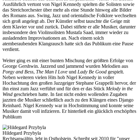
Ausführlich vertont von Nigel Kennedy spielten die Solisten sowie
das Streichorchester über mehr als eine Stunde hinweg alle Bilder
des Romans aus. Swing, Jazz und orientalische Folklore wechselten
sich groß angelegt ab. Der Künstler selbst tauschte die Geige mit
dem Klavier vor und zurück. Dabei stiftete er alle Musiker, darunter
insbesondere den Violinsolisten Mustafa Saad, immer wieder zu
ausladenden Improvisationen an. Nach einem solch
atemberaubenden Klangrausch hatte sich das Publikum eine Pause
verdient.
Weiter ging es mit einer bunten Mischung der größten Erfolge von
George Gershwin. Jazzend und jammend wurden Melodien aus
Porgy and Bess
,
The Man I Love
und
Lady Be Good
gespielt.
Neben weiteren vielen Hits hob Nigel Kennedy in voller
Hochachtung den großen Jazzgeiger Stephane Grappelli hervor, der
ihn einst zum Jazz verführt und für den er das Stück
Melody in the
Wind
geschrieben hatte. In fast nicht enden wollenden Zugaben
jazzten die Musiker schließlich auch zu den Klängen eines Django
Reinhard. Nigel Kennedy war in Hochstimmung und konnte seine
Musiker damit voll infizieren. Er hinterließ ein glücklich erschöpftes
Publikum
Hildegard Przybyla
Rechtsanwältin, lebt in Ostholstein. Schreibt seit 2010 für "unser