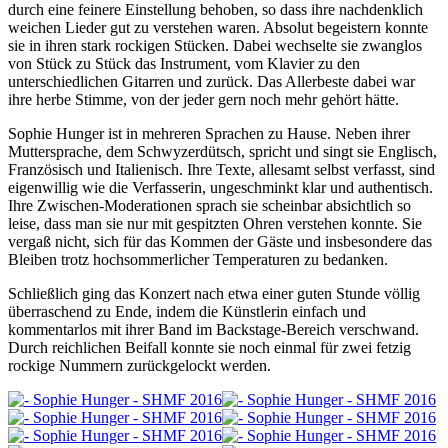
durch eine feinere Einstellung behoben, so dass ihre nachdenklich
weichen Lieder gut zu verstehen waren. Absolut begeistern konnte
sie in ihren stark rockigen Stücken. Dabei wechselte sie zwanglos
von Stück zu Stück das Instrument, vom Klavier zu den
unterschiedlichen Gitarren und zurück. Das Allerbeste dabei war
ihre herbe Stimme, von der jeder gern noch mehr gehört hätte.
Sophie Hunger ist in mehreren Sprachen zu Hause. Neben ihrer
Muttersprache, dem Schwyzerdütsch, spricht und singt sie Englisch,
Französisch und Italienisch. Ihre Texte, allesamt selbst verfasst, sind
eigenwillig wie die Verfasserin, ungeschminkt klar und authentisch.
Ihre Zwischen-Moderationen sprach sie scheinbar absichtlich so
leise, dass man sie nur mit gespitzten Ohren verstehen konnte. Sie
vergaß nicht, sich für das Kommen der Gäste und insbesondere das
Bleiben trotz hochsommerlicher Temperaturen zu bedanken.
Schließlich ging das Konzert nach etwa einer guten Stunde völlig
überraschend zu Ende, indem die Künstlerin einfach und
kommentarlos mit ihrer Band im Backstage-Bereich verschwand.
Durch reichlichen Beifall konnte sie noch einmal für zwei fetzig
rockige Nummern zurückgelockt werden.