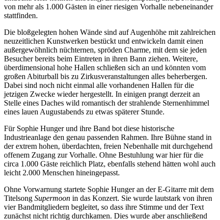
von mehr als 1.000 Gästen in einer riesigen Vorhalle nebeneinander
stattfinden.
Die bloßgelegten hohen Wände sind auf Augenhöhe mit zahlreichen
neuzeitlichen Kunstwerken bestückt und entwickeln damit einen
außergewöhnlich nüchternen, spröden Charme, mit dem sie jeden
Besucher bereits beim Eintreten in ihren Bann ziehen. Weitere,
überdimensional hohe Hallen schließen sich an und könnten vom
großen Abiturball bis zu Zirkusveranstaltungen alles beherbergen.
Dabei sind noch nicht einmal alle vorhandenen Hallen für die
jetzigen Zwecke wieder hergestellt. In einigen prangt derzeit an
Stelle eines Daches wild romantisch der strahlende Sternenhimmel
eines lauen Augustabends zu etwas späterer Stunde.
Für Sophie Hunger und ihre Band bot diese historische
Industrieanlage den genau passenden Rahmen. Ihre Bühne stand in
der extrem hohen, überdachten, freien Nebenhalle mit durchgehend
offenem Zugang zur Vorhalle. Ohne Bestuhlung war hier für die
circa 1.000 Gäste reichlich Platz, ebenfalls stehend hätten wohl auch
leicht 2.000 Menschen hineingepasst.
Ohne Vorwarnung startete Sophie Hunger an der E-Gitarre mit dem
Titelsong
Supermoon
in das Konzert. Sie wurde lautstark von ihren
vier Bandmitgliedern begleitet, so dass ihre Stimme und der Text
zunächst nicht richtig durchkamen. Dies wurde aber anschließend