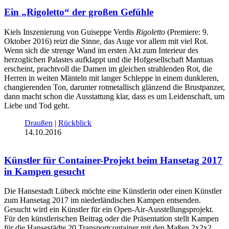
Ein „Rigoletto“ der großen Gefühle
Kiels Inszenierung von Guiseppe Verdis
Rigoletto
(Premiere: 9.
Oktober 2016) reizt die Sinne, das Auge vor allem mit viel Rot.
Wenn sich die strenge Wand im ersten Akt zum Interieur des
herzoglichen Palastes aufklappt und die Hofgesellschaft Mantuas
erscheint, prachtvoll die Damen im gleichen strahlenden Rot, die
Herren in weiten Mänteln mit langer Schleppe in einem dunkleren,
changierenden Ton, darunter rotmetallisch glänzend die Brustpanzer,
dann macht schon die Ausstattung klar, dass es um Leidenschaft, um
Liebe und Tod geht.
Draußen
|
Rückblick
14.10.2016
Künstler für Container-Projekt beim Hansetag 2017
in Kampen gesucht
Die Hansestadt Lübeck möchte eine Künstlerin oder einen Künstler
zum Hansetag 2017 im niederländischen Kampen entsenden.
Gesucht wird ein Künstler für ein Open-Air-Ausstellungsprojekt.
Für den künstlerischen Beitrag oder die Präsentation stellt Kampen
für die Hansestädte 20 Transportcontainer mit den Maßen 2x2x2