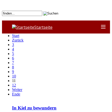
Startseite
Start
Zurück
3
4
5
6
7
8
9
10
11
12
Weiter
Ende
In Kiel zu bewundern