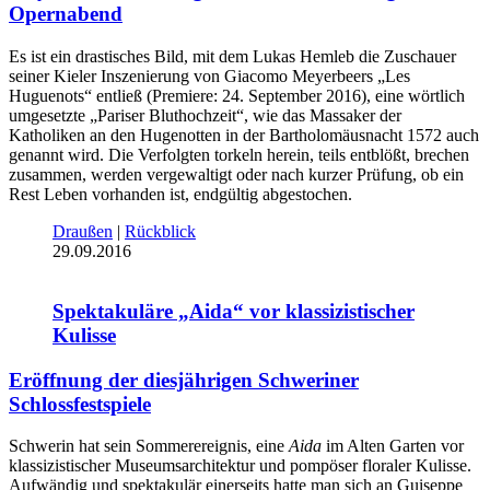
Opernabend
Es ist ein drastisches Bild, mit dem Lukas Hemleb die Zuschauer
seiner Kieler Inszenierung von Giacomo Meyerbeers „Les
Huguenots“ entließ (Premiere: 24. September 2016), eine wörtlich
umgesetzte „Pariser Bluthochzeit“, wie das Massaker der
Katholiken an den Hugenotten in der Bartholomäusnacht 1572 auch
genannt wird. Die Verfolgten torkeln herein, teils entblößt, brechen
zusammen, werden vergewaltigt oder nach kurzer Prüfung, ob ein
Rest Leben vorhanden ist, endgültig abgestochen.
Draußen
|
Rückblick
29.09.2016
Spektakuläre „Aida“ vor klassizistischer
Kulisse
Eröffnung der diesjährigen Schweriner
Schlossfestspiele
Schwerin hat sein Sommerereignis, eine
Aida
im Alten Garten vor
klassizistischer Museumsarchitektur und pompöser floraler Kulisse.
Aufwändig und spektakulär einerseits hatte man sich an Guiseppe