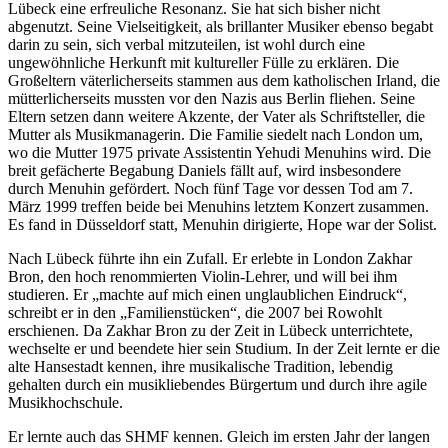
Lübeck eine erfreuliche Resonanz. Sie hat sich bisher nicht
abgenutzt. Seine Vielseitigkeit, als brillanter Musiker ebenso begabt
darin zu sein, sich verbal mitzuteilen, ist wohl durch eine
ungewöhnliche Herkunft mit kultureller Fülle zu erklären. Die
Großeltern väterlicherseits stammen aus dem katholischen Irland, die
mütterlicherseits mussten vor den Nazis aus Berlin fliehen. Seine
Eltern setzen dann weitere Akzente, der Vater als Schriftsteller, die
Mutter als Musikmanagerin. Die Familie siedelt nach London um,
wo die Mutter 1975 private Assistentin Yehudi Menuhins wird. Die
breit gefächerte Begabung Daniels fällt auf, wird insbesondere
durch Menuhin gefördert. Noch fünf Tage vor dessen Tod am 7.
März 1999 treffen beide bei Menuhins letztem Konzert zusammen.
Es fand in Düsseldorf statt, Menuhin dirigierte, Hope war der Solist.
Nach Lübeck führte ihn ein Zufall. Er erlebte in London Zakhar
Bron, den hoch renommierten Violin-Lehrer, und will bei ihm
studieren. Er „machte auf mich einen unglaublichen Eindruck“,
schreibt er in den „Familienstücken“, die 2007 bei Rowohlt
erschienen. Da Zakhar Bron zu der Zeit in Lübeck unterrichtete,
wechselte er und beendete hier sein Studium. In der Zeit lernte er die
alte Hansestadt kennen, ihre musikalische Tradition, lebendig
gehalten durch ein musikliebendes Bürgertum und durch ihre agile
Musikhochschule.
Er lernte auch das SHMF kennen. Gleich im ersten Jahr der langen