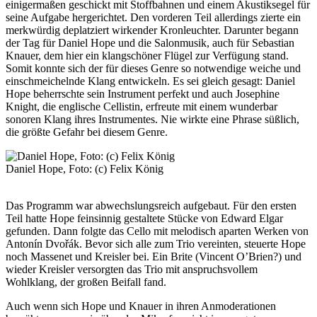
einigermaßen geschickt mit Stoffbahnen und einem Akustiksegel für
seine Aufgabe hergerichtet. Den vorderen Teil allerdings zierte ein
merkwürdig deplatziert wirkender Kronleuchter. Darunter begann
der Tag für Daniel Hope und die Salonmusik, auch für Sebastian
Knauer, dem hier ein klangschöner Flügel zur Verfügung stand.
Somit konnte sich der für dieses Genre so notwendige weiche und
einschmeichelnde Klang entwickeln. Es sei gleich gesagt: Daniel
Hope beherrschte sein Instrument perfekt und auch Josephine
Knight, die englische Cellistin, erfreute mit einem wunderbar
sonoren Klang ihres Instrumentes. Nie wirkte eine Phrase süßlich,
die größte Gefahr bei diesem Genre.
Daniel Hope, Foto: (c) Felix König
Das Programm war abwechslungsreich aufgebaut. Für den ersten
Teil hatte Hope feinsinnig gestaltete Stücke von Edward Elgar
gefunden. Dann folgte das Cello mit melodisch aparten Werken von
Antonín Dvořák. Bevor sich alle zum Trio vereinten, steuerte Hope
noch Massenet und Kreisler bei. Ein Brite (Vincent O’Brien?) und
wieder Kreisler versorgten das Trio mit anspruchsvollem
Wohlklang, der großen Beifall fand.
Auch wenn sich Hope und Knauer in ihren Anmoderationen