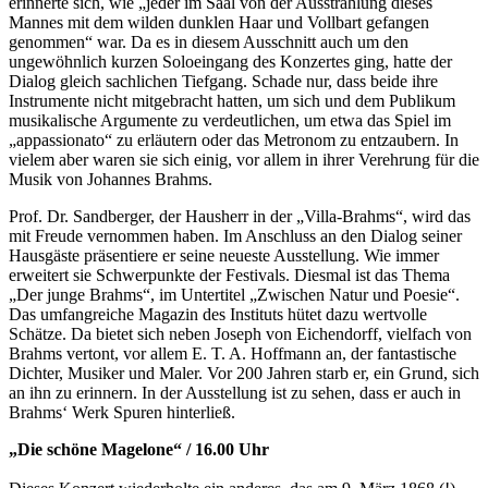
erinnerte sich, wie „jeder im Saal von der Ausstrahlung dieses
Mannes mit dem wilden dunklen Haar und Vollbart gefangen
genommen“ war. Da es in diesem Ausschnitt auch um den
ungewöhnlich kurzen Soloeingang des Konzertes ging, hatte der
Dialog gleich sachlichen Tiefgang. Schade nur, dass beide ihre
Instrumente nicht mitgebracht hatten, um sich und dem Publikum
musikalische Argumente zu verdeutlichen, um etwa das Spiel im
„appassionato“ zu erläutern oder das Metronom zu entzaubern. In
vielem aber waren sie sich einig, vor allem in ihrer Verehrung für die
Musik von Johannes Brahms.
Prof. Dr. Sandberger, der Hausherr in der „Villa-Brahms“, wird das
mit Freude vernommen haben. Im Anschluss an den Dialog seiner
Hausgäste präsentiere er seine neueste Ausstellung. Wie immer
erweitert sie Schwerpunkte der Festivals. Diesmal ist das Thema
„Der junge Brahms“, im Untertitel „Zwischen Natur und Poesie“.
Das umfangreiche Magazin des Instituts hütet dazu wertvolle
Schätze. Da bietet sich neben Joseph von Eichendorff, vielfach von
Brahms vertont, vor allem E. T. A. Hoffmann an, der fantastische
Dichter, Musiker und Maler. Vor 200 Jahren starb er, ein Grund, sich
an ihn zu erinnern. In der Ausstellung ist zu sehen, dass er auch in
Brahms‘ Werk Spuren hinterließ.
„Die schöne Magelone“ / 16.00 Uhr