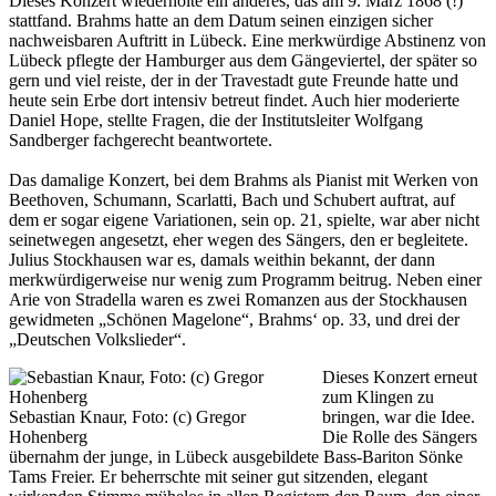
Dieses Konzert wiederholte ein anderes, das am 9. März 1868 (!)
stattfand. Brahms hatte an dem Datum seinen einzigen sicher
nachweisbaren Auftritt in Lübeck. Eine merkwürdige Abstinenz von
Lübeck pflegte der Hamburger aus dem Gängeviertel, der später so
gern und viel reiste, der in der Travestadt gute Freunde hatte und
heute sein Erbe dort intensiv betreut findet. Auch hier moderierte
Daniel Hope, stellte Fragen, die der Institutsleiter Wolfgang
Sandberger fachgerecht beantwortete.
Das damalige Konzert, bei dem Brahms als Pianist mit Werken von
Beethoven, Schumann, Scarlatti, Bach und Schubert auftrat, auf
dem er sogar eigene Variationen, sein op. 21, spielte, war aber nicht
seinetwegen angesetzt, eher wegen des Sängers, den er begleitete.
Julius Stockhausen war es, damals weithin bekannt, der dann
merkwürdigerweise nur wenig zum Programm beitrug. Neben einer
Arie von Stradella waren es zwei Romanzen aus der Stockhausen
gewidmeten „Schönen Magelone“, Brahms‘ op. 33, und drei der
„Deutschen Volkslieder“.
Dieses Konzert erneut
zum Klingen zu
Sebastian Knaur, Foto: (c) Gregor
bringen, war die Idee.
Hohenberg
Die Rolle des Sängers
übernahm der junge, in Lübeck ausgebildete Bass-Bariton Sönke
Tams Freier. Er beherrschte mit seiner gut sitzenden, elegant