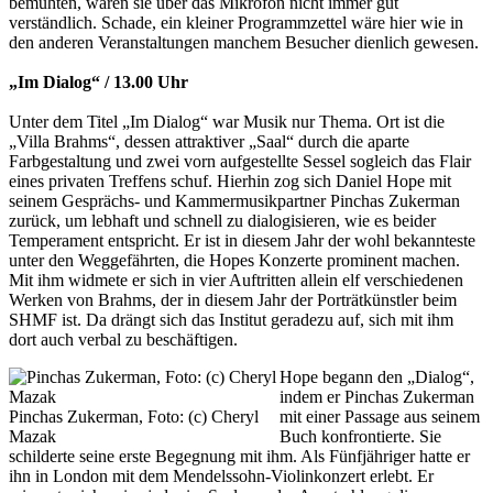
bemühten, waren sie über das Mikrofon nicht immer gut
verständlich. Schade, ein kleiner Programmzettel wäre hier wie in
den anderen Veranstaltungen manchem Besucher dienlich gewesen.
„Im Dialog“ / 13.00 Uhr
Unter dem Titel „Im Dialog“ war Musik nur Thema. Ort ist die
„Villa Brahms“, dessen attraktiver „Saal“ durch die aparte
Farbgestaltung und zwei vorn aufgestellte Sessel sogleich das Flair
eines privaten Treffens schuf. Hierhin zog sich Daniel Hope mit
seinem Gesprächs- und Kammermusikpartner Pinchas Zukerman
zurück, um lebhaft und schnell zu dialogisieren, wie es beider
Temperament entspricht. Er ist in diesem Jahr der wohl bekannteste
unter den Weggefährten, die Hopes Konzerte prominent machen.
Mit ihm widmete er sich in vier Auftritten allein elf verschiedenen
Werken von Brahms, der in diesem Jahr der Porträtkünstler beim
SHMF ist. Da drängt sich das Institut geradezu auf, sich mit ihm
dort auch verbal zu beschäftigen.
Hope begann den „Dialog“,
indem er Pinchas Zukerman
Pinchas Zukerman, Foto: (c) Cheryl
mit einer Passage aus seinem
Mazak
Buch konfrontierte. Sie
schilderte seine erste Begegnung mit ihm. Als Fünfjähriger hatte er
ihn in London mit dem Mendelssohn-Violinkonzert erlebt. Er