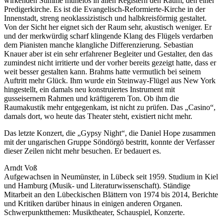
wirkenden Stimme mühelos in allen Registern den Raum, den einer
Predigerkirche. Es ist die Evangelisch-Reformierte-Kirche in der
Innenstadt, streng neoklassizistisch und halbkreisförmig gestaltet.
Von der Sicht her eignet sich der Raum sehr, akustisch weniger. Er
und der merkwürdig scharf klingende Klang des Flügels verdarben
dem Pianisten manche klangliche Differenzierung. Sebastian
Knauer aber ist ein sehr erfahrener Begleiter und Gestalter, den das
zumindest nicht irritierte und der vorher bereits gezeigt hatte, dass er
weit besser gestalten kann. Brahms hatte vermutlich bei seinem
Auftritt mehr Glück. Ihm wurde ein Steinway-Flügel aus New York
hingestellt, ein damals neu konstruiertes Instrument mit
gusseisernem Rahmen und kräftigerem Ton. Ob ihm die
Raumakustik mehr entgegenkam, ist nicht zu prüfen. Das „Casino“,
damals dort, wo heute das Theater steht, existiert nicht mehr.
Das letzte Konzert, die „Gypsy Night“, die Daniel Hope zusammen
mit der ungarischen Gruppe Söndörgö bestritt, konnte der Verfasser
dieser Zeilen nicht mehr besuchen. Er bedauert es.
Arndt Voß
Aufgewachsen in Neumünster, in Lübeck seit 1959. Studium in Kiel
und Hamburg (Musik- und Literaturwissenschaft). Ständige
Mitarbeit an den Lübeckischen Blättern von 1974 bis 2014, Berichte
und Kritiken darüber hinaus in einigen anderen Organen.
Schwerpunktthemen: Musiktheater, Schauspiel, Konzerte.