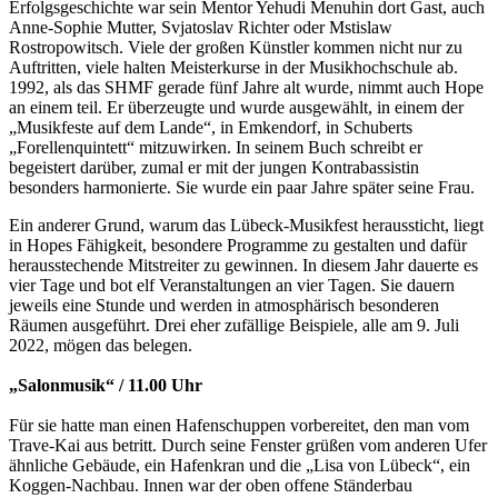
Erfolgsgeschichte war sein Mentor Yehudi Menuhin dort Gast, auch
Anne-Sophie Mutter, Svjatoslav Richter oder Mstislaw
Rostropowitsch. Viele der großen Künstler kommen nicht nur zu
Auftritten, viele halten Meisterkurse in der Musikhochschule ab.
1992, als das SHMF gerade fünf Jahre alt wurde, nimmt auch Hope
an einem teil. Er überzeugte und wurde ausgewählt, in einem der
„Musikfeste auf dem Lande“, in Emkendorf, in Schuberts
„Forellenquintett“ mitzuwirken. In seinem Buch schreibt er
begeistert darüber, zumal er mit der jungen Kontrabassistin
besonders harmonierte. Sie wurde ein paar Jahre später seine Frau.
Ein anderer Grund, warum das Lübeck-Musikfest heraussticht, liegt
in Hopes Fähigkeit, besondere Programme zu gestalten und dafür
herausstechende Mitstreiter zu gewinnen. In diesem Jahr dauerte es
vier Tage und bot elf Veranstaltungen an vier Tagen. Sie dauern
jeweils eine Stunde und werden in atmosphärisch besonderen
Räumen ausgeführt. Drei eher zufällige Beispiele, alle am 9. Juli
2022, mögen das belegen.
„Salonmusik“ / 11.00 Uhr
Für sie hatte man einen Hafenschuppen vorbereitet, den man vom
Trave-Kai aus betritt. Durch seine Fenster grüßen vom anderen Ufer
ähnliche Gebäude, ein Hafenkran und die „Lisa von Lübeck“, ein
Koggen-Nachbau. Innen war der oben offene Ständerbau