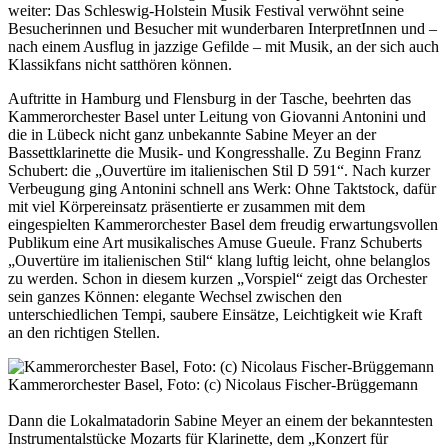
weiter: Das Schleswig-Holstein Musik Festival verwöhnt seine
Besucherinnen und Besucher mit wunderbaren InterpretInnen und –
nach einem Ausflug in jazzige Gefilde – mit Musik, an der sich auch
Klassikfans nicht satthören können.
Auftritte in Hamburg und Flensburg in der Tasche, beehrten das
Kammerorchester Basel unter Leitung von Giovanni Antonini und
die in Lübeck nicht ganz unbekannte Sabine Meyer an der
Bassettklarinette die Musik- und Kongresshalle. Zu Beginn Franz
Schubert: die „Ouvertüre im italienischen Stil D 591“. Nach kurzer
Verbeugung ging Antonini schnell ans Werk: Ohne Taktstock, dafür
mit viel Körpereinsatz präsentierte er zusammen mit dem
eingespielten Kammerorchester Basel dem freudig erwartungsvollen
Publikum eine Art musikalisches Amuse Gueule. Franz Schuberts
„Ouvertüre im italienischen Stil“ klang luftig leicht, ohne belanglos
zu werden. Schon in diesem kurzen „Vorspiel“ zeigt das Orchester
sein ganzes Können: elegante Wechsel zwischen den
unterschiedlichen Tempi, saubere Einsätze, Leichtigkeit wie Kraft
an den richtigen Stellen.
Kammerorchester Basel, Foto: (c) Nicolaus Fischer-Brüggemann
Dann die Lokalmatadorin Sabine Meyer an einem der bekanntesten
Instrumentalstücke Mozarts für Klarinette, dem „Konzert für