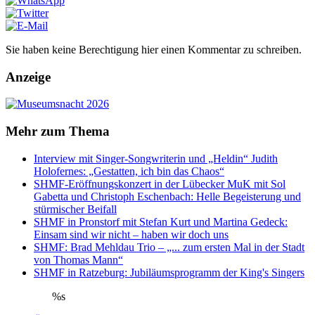
Sie haben keine Berechtigung hier einen Kommentar zu schreiben.
Anzeige
Mehr zum Thema
Interview mit Singer-Songwriterin und „Heldin“ Judith
Holofernes: „Gestatten, ich bin das Chaos“
SHMF-Eröffnungskonzert in der Lübecker MuK mit Sol
Gabetta und Christoph Eschenbach: Helle Begeisterung und
stürmischer Beifall
SHMF in Pronstorf mit Stefan Kurt und Martina Gedeck:
Einsam sind wir nicht – haben wir doch uns
SHMF: Brad Mehldau Trio – „... zum ersten Mal in der Stadt
von Thomas Mann“
SHMF in Ratzeburg: Jubiläumsprogramm der King's Singers
%s