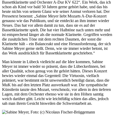
Bassettklarinette und Orchester A-Dur KV 622“. Ein Werk, das ich
schon als Kind vor bald 50 Jahren gerne gehört habe, und das bis
heute nichts von seinem Glanz wie seiner Anmut verloren hat. Der
Pressetext benennt: „Sabine Meyer liebt Mozarts A-Dur-Konzert
genauso wie das Publikum, und sie entdeckt an ihm immer wieder
Neues. Das hat vor allem damit zu tun, dass sie es auf der
Bassettklarinette spielt. Die hat vier Halbtöne nach unten mehr und
ist entsprechend länger als die normale Klarinette. Gegriffen werden
die zusätzlichen Töne mit dem rechten Daumen, der sonst die
Klarinette hält – ein Balanceakt und eine Herausforderung, der sich
Sabine Meyer gerne stellt. Denn, wie sie immer wieder betont, ist
das Werk ausdrücklich für Bassettklarinette geschrieben.“
Man könnte in Lübeck vielleicht auf die Idee kommen, Sabine
Meyer ist immer wieder so präsent, dass die LübeckerInnen, bei
aller Qualität, schon genug von ihr gehört hätten. Dieses Konzert
bewies wieder einmal das Gegenteil: Die Virtuosin, vielfach
prämiert, war bestimmt nicht unwesentlich beteiligt daran, dass die
MuK bis auf den letzten Platz ausverkauft war. Die sympathische
Künstlerin tanzte den Mozart, verschmolz, vor allem in den tieferen
Lagen, mit dem Orchester ebenso wie sie in den Höhen samtig
weich darüber glitt. Leicht wie leichtfüßig schien das alles, jedoch
sah man ihrem Gesicht bisweilen die Schwerstarbeit an.