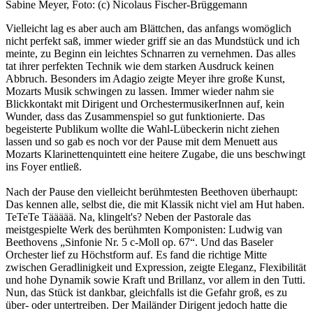
Sabine Meyer, Foto: (c) Nicolaus Fischer-Brüggemann
Vielleicht lag es aber auch am Blättchen, das anfangs womöglich
nicht perfekt saß, immer wieder griff sie an das Mundstück und ich
meinte, zu Beginn ein leichtes Schnarren zu vernehmen. Das alles
tat ihrer perfekten Technik wie dem starken Ausdruck keinen
Abbruch. Besonders im Adagio zeigte Meyer ihre große Kunst,
Mozarts Musik schwingen zu lassen. Immer wieder nahm sie
Blickkontakt mit Dirigent und OrchestermusikerInnen auf, kein
Wunder, dass das Zusammenspiel so gut funktionierte. Das
begeisterte Publikum wollte die Wahl-Lübeckerin nicht ziehen
lassen und so gab es noch vor der Pause mit dem Menuett aus
Mozarts Klarinettenquintett eine heitere Zugabe, die uns beschwingt
ins Foyer entließ.
Nach der Pause den vielleicht berühmtesten Beethoven überhaupt:
Das kennen alle, selbst die, die mit Klassik nicht viel am Hut haben.
TeTeTe Täääää. Na, klingelt's? Neben der Pastorale das
meistgespielte Werk des berühmten Komponisten: Ludwig van
Beethovens „Sinfonie Nr. 5 c-Moll op. 67“. Und das Baseler
Orchester lief zu Höchstform auf. Es fand die richtige Mitte
zwischen Geradlinigkeit und Expression, zeigte Eleganz, Flexibilität
und hohe Dynamik sowie Kraft und Brillanz, vor allem in den Tutti.
Nun, das Stück ist dankbar, gleichfalls ist die Gefahr groß, es zu
über- oder untertreiben. Der Mailänder Dirigent jedoch hatte die