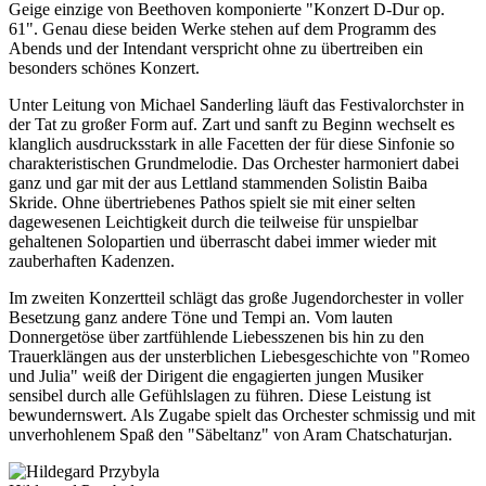
Geige einzige von Beethoven komponierte "Konzert D-Dur op.
61". Genau diese beiden Werke stehen auf dem Programm des
Abends und der Intendant verspricht ohne zu übertreiben ein
besonders schönes Konzert.
Unter Leitung von Michael Sanderling läuft das Festivalorchster in
der Tat zu großer Form auf. Zart und sanft zu Beginn wechselt es
klanglich ausdrucksstark in alle Facetten der für diese Sinfonie so
charakteristischen Grundmelodie. Das Orchester harmoniert dabei
ganz und gar mit der aus Lettland stammenden Solistin Baiba
Skride. Ohne übertriebenes Pathos spielt sie mit einer selten
dagewesenen Leichtigkeit durch die teilweise für unspielbar
gehaltenen Solopartien und überrascht dabei immer wieder mit
zauberhaften Kadenzen.
Im zweiten Konzertteil schlägt das große Jugendorchester in voller
Besetzung ganz andere Töne und Tempi an. Vom lauten
Donnergetöse über zartfühlende Liebesszenen bis hin zu den
Trauerklängen aus der unsterblichen Liebesgeschichte von "Romeo
und Julia" weiß der Dirigent die engagierten jungen Musiker
sensibel durch alle Gefühlslagen zu führen. Diese Leistung ist
bewundernswert. Als Zugabe spielt das Orchester schmissig und mit
unverhohlenem Spaß den "Säbeltanz" von Aram Chatschaturjan.