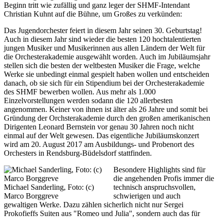
Beginn tritt wie zufällig und ganz leger der SHMF-Intendant
Christian Kuhnt auf die Bühne, um Großes zu verkünden:
Das Jugendorchester feiert in diesem Jahr seinen 30. Geburtstag!
Auch in diesem Jahr sind wieder die besten 120 hochtalentierten
jungen Musiker und Musikerinnen aus allen Ländern der Welt für
die Orchesterakademie ausgewählt worden. Auch im Jubiläumsjahr
stellen sich die besten der weltbesten Musiker die Frage, welche
Werke sie unbedingt einmal gespielt haben wollen und entscheiden
danach, ob sie sich für ein Stipendium bei der Orchesterakademie
des SHMF bewerben wollen. Aus mehr als 1.000
Einzelvorstellungen werden sodann die 120 allerbesten
angenommen. Keiner von ihnen ist älter als 26 Jahre und somit bei
Gründung der Orchsterakademie durch den großen amerikanischen
Dirigenten Leonard Bernstein vor genau 30 Jahren noch nicht
einmal auf der Welt gewesen. Das eigentliche Jubiläumskonzert
wird am 20. August 2017 am Ausbildungs- und Probenort des
Orchesters in Rendsburg-Büdelsdorf stattfinden.
Besondere Highlights sind für
die angehenden Profis immer die
Michael Sanderling, Foto: (c)
technisch anspruchsvollen,
Marco Borggreve
schwierigen und auch
gewaltigen Werke. Dazu zählen sicherlich nicht nur Sergei
Prokofieffs Suiten aus "Romeo und Julia", sondern auch das für