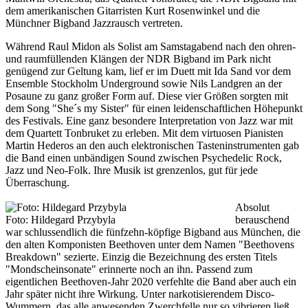
dem amerikanischen Gitarristen Kurt Rosenwinkel und die
Münchner Bigband Jazzrausch vertreten.
Während Raul Midon als Solist am Samstagabend nach den ohren-
und raumfüllenden Klängen der NDR Bigband im Park nicht
genügend zur Geltung kam, lief er im Duett mit Ida Sand vor dem
Ensemble Stockholm Underground sowie Nils Landgren an der
Posaune zu ganz großer Form auf. Diese vier Größen sorgten mit
dem Song "She´s my Sister" für einen leidenschaftlichen Höhepunkt
des Festivals. Eine ganz besondere Interpretation von Jazz war mit
dem Quartett Tonbruket zu erleben. Mit dem virtuosen Pianisten
Martin Hederos an den auch elektronischen Tasteninstrumenten gab
die Band einen unbändigen Sound zwischen Psychedelic Rock,
Jazz und Neo-Folk. Ihre Musik ist grenzenlos, gut für jede
Überraschung.
Absolut
Foto: Hildegard Przybyla
berauschend
war schlussendlich die fünfzehn-köpfige Bigband aus München, die
den alten Komponisten Beethoven unter dem Namen "Beethovens
Breakdown" sezierte. Einzig die Bezeichnung des ersten Titels
"Mondscheinsonate" erinnerte noch an ihn. Passend zum
eigentlichen Beethoven-Jahr 2020 verfehlte die Band aber auch ein
Jahr später nicht ihre Wirkung. Unter narkotisierendem Disco-
Wummern, das alle anwesenden Zwerchfelle nur so vibrieren ließ,