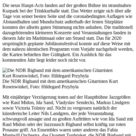
Die neun Haupt-Acts fanden auf der großen Bühne im strandnahen
Kurpark bei der Trinkkurhalle statt. Das Wetter zeigte sich über alle
Tage von seiner besten Seite und die coronabedingten Auflagen wie
Abstandhalten und Mundschutz außerhalb der festen Sitzplätze
konnten der allseits guten Stimmung nichts anhaben. Die traditionell
dazugehörenden kleineren Konzerte und Veranstaltungen fanden in
diesem Jahr im Maritimsaal oder am Strand statt. Das für 2020
ursprünglich geplante Jubiläumsfestival konnte auf diese Weise mit
dem nahezu identischen Programm vom Vorjahr nachgeholt werden,
die Karten behielten ihre Gültigkeit. Ein Ausblick für das
kommenden Jahr liegt leider noch nicht vor.
Die NDR Bigband mit dem amerikanischen Gitarristen Kurt
Rosenwinkel, Foto: Hildegard Przybyla
Mit einjähriger Verzögerung traten auf der Hauptbühne Jazzgrößen
wie Raul Midon, Ida Sand, Vladyslav Sendecki, Markus Lindgren
sowie Victoria Tolstoy auf. Nicht zu vergessen natürlich der
künstlerische Leiter Nils Landgren, der jede Veranstaltung
schwungvoll ansagte und zu großen Auftritten wie von Ida Sand mit
Raul Midon oder der Jazzrausch Bigband selbst kräftig zur roten
Posaune griff. An Ensembles waren unter anderen das Fabia
Mantwill Orchestra, das Quartett Tonbruket, die NDR Bigband mit