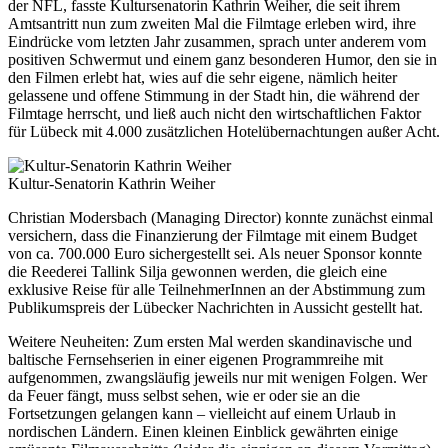
der NFL, fasste Kultursenatorin Kathrin Weiher, die seit ihrem
Amtsantritt nun zum zweiten Mal die Filmtage erleben wird, ihre
Eindrücke vom letzten Jahr zusammen, sprach unter anderem vom
positiven Schwermut und einem ganz besonderen Humor, den sie in
den Filmen erlebt hat, wies auf die sehr eigene, nämlich heiter
gelassene und offene Stimmung in der Stadt hin, die während der
Filmtage herrscht, und ließ auch nicht den wirtschaftlichen Faktor
für Lübeck mit 4.000 zusätzlichen Hotelübernachtungen außer Acht.
Kultur-Senatorin Kathrin Weiher
Christian Modersbach (Managing Director) konnte zunächst einmal
versichern, dass die Finanzierung der Filmtage mit einem Budget
von ca. 700.000 Euro sichergestellt sei. Als neuer Sponsor konnte
die Reederei Tallink Silja gewonnen werden, die gleich eine
exklusive Reise für alle TeilnehmerInnen an der Abstimmung zum
Publikumspreis der Lübecker Nachrichten in Aussicht gestellt hat.
Weitere Neuheiten: Zum ersten Mal werden skandinavische und
baltische Fernsehserien in einer eigenen Programmreihe mit
aufgenommen, zwangsläufig jeweils nur mit wenigen Folgen. Wer
da Feuer fängt, muss selbst sehen, wie er oder sie an die
Fortsetzungen gelangen kann – vielleicht auf einem Urlaub in
nordischen Ländern. Einen kleinen Einblick gewährten einige