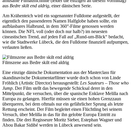
amüsante Filmausschnitte (leider die einzigen an diesem Vormittag)
aus
Bedre skilt end aldrig
, einer dänischen Serie.
Am Krähenteich wird ein sogenannter Fulldome aufgestellt, der
eigentlich den passenderen Namen Halfglobe haben sollte, ein
aufblasbares Halbrund, in dem 360°-Filme genossen werden
können. Die NFL voll (oder doch nur halb?) im neuesten
cineastischen Trend, auf jeden Fall auf „Rund-um-Blick“ bedacht,
wie die Stadtwerke Lübeck, die den Fulldome finanziell aufpumpen,
verlauten ließen.
Filmszene aus Bedre skilt end aldrig
Eine einzige dänische Dokumentation aus der Masterclass für
skandinavische Dokumentarfilmer wurde doch schon von Linde
Fröhlich (Artistic Director) herausgestellt:
Les Sauteurs – Those who
Jump
. Der Film stellt das bewegende Schicksal derer in den
Mittelpunkt, die versuchen, über die spanische Enklave Melilla nach
Europa zu gelangen. Hierfür müssen sie einen hohen Grenzzaun
überqueren, bei dem oftmals nur ein gefährlicher Sprung als letzte
Rettung erscheint. Der Film begleitet einen Flüchtling bei seinem
Versuch, über Melilla in das für ihn gelobte Europa Eintritt zu
finden. Die drei Regisseure Moritz Sieber, Estephan Wagner und
Abou Bakar Sidibé werden in Lübeck anwesend sein.