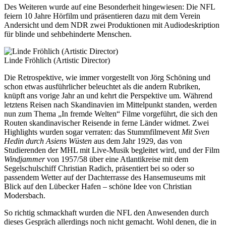
Des Weiteren wurde auf eine Besonderheit hingewiesen: Die NFL
feiern 10 Jahre Hörfilm und präsentieren dazu mit dem Verein
Andersicht und dem NDR zwei Produktionen mit Audiodeskription
für blinde und sehbehinderte Menschen.
Linde Fröhlich (Artistic Director)
Die Retrospektive, wie immer vorgestellt von Jörg Schöning und
schon etwas ausführlicher beleuchtet als die andern Rubriken,
knüpft ans vorige Jahr an und kehrt die Perspektive um. Während
letztens Reisen nach Skandinavien im Mittelpunkt standen, werden
nun zum Thema „In fremde Welten“ Filme vorgeführt, die sich den
Routen skandinavischer Reisende in ferne Länder widmet. Zwei
Highlights wurden sogar verraten: das Stummfilmevent
Mit Sven
Hedin durch Asiens Wüsten
aus dem Jahr 1929, das von
Studierenden der MHL mit Live-Musik begleitet wird, und der Film
Windjammer
von 1957/58 über eine Atlantikreise mit dem
Segelschulschiff Christian Radich, präsentiert bei so oder so
passendem Wetter auf der Dachterrasse des Hansemuseums mit
Blick auf den Lübecker Hafen – schöne Idee von Christian
Modersbach.
So richtig schmackhaft wurden die NFL den Anwesenden durch
dieses Gespräch allerdings noch nicht gemacht. Wohl denen, die in