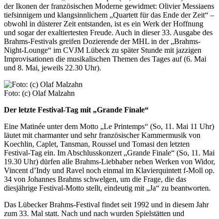
der Ikonen der französischen Moderne gewidmet: Olivier Messiaens
tiefsinnigem und klangsinnlichem „Quartett für das Ende der Zeit“ –
obwohl in düsterer Zeit entstanden, ist es ein Werk der Hoffnung
und sogar der exaltiertesten Freude. Auch in dieser 33. Ausgabe des
Brahms-Festivals greifen Dozierende der MHL in der „Brahms-
Night-Lounge“ im CVJM Lübeck zu später Stunde mit jazzigen
Improvisationen die musikalischen Themen des Tages auf (6. Mai
und 8. Mai, jeweils 22.30 Uhr).
Foto: (c) Olaf Malzahn
Der letzte Festival-Tag mit „Grande Finale“
Eine Matinée unter dem Motto „Le Printemps“ (So, 11. Mai 11 Uhr)
läutet mit charmanter und sehr französischer Kammermusik von
Koechlin, Caplet, Tansman, Roussel und Tomasi den letzten
Festival-Tag ein. Im Abschlusskonzert „Grande Finale“ (So, 11. Mai
19.30 Uhr) dürfen alle Brahms-Liebhaber neben Werken von Widor,
Vincent d’Indy und Ravel noch einmal im Klavierquintett f-Moll op.
34 von Johannes Brahms schwelgen, um die Frage, die das
diesjährige Festival-Motto stellt, eindeutig mit „Ja“ zu beantworten.
Das Lübecker Brahms-Festival findet seit 1992 und in diesem Jahr
zum 33. Mal statt. Nach und nach wurden Spielstätten und