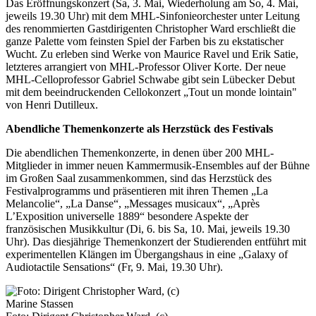
Das Eröffnungskonzert (Sa, 3. Mai, Wiederholung am So, 4. Mai,
jeweils 19.30 Uhr) mit dem MHL-Sinfonieorchester unter Leitung
des renommierten Gastdirigenten Christopher Ward erschließt die
ganze Palette vom feinsten Spiel der Farben bis zu ekstatischer
Wucht. Zu erleben sind Werke von Maurice Ravel und Erik Satie,
letzteres arrangiert von MHL-Professor Oliver Korte. Der neue
MHL-Celloprofessor Gabriel Schwabe gibt sein Lübecker Debut
mit dem beeindruckenden Cellokonzert „Tout un monde lointain"
von Henri Dutilleux.
Abendliche Themenkonzerte als Herzstück des Festivals
Die abendlichen Themenkonzerte, in denen über 200 MHL-
Mitglieder in immer neuen Kammermusik-Ensembles auf der Bühne
im Großen Saal zusammenkommen, sind das Herzstück des
Festivalprogramms und präsentieren mit ihren Themen „La
Melancolie“, „La Danse“, „Messages musicaux“, „Après
L’Exposition universelle 1889“ besondere Aspekte der
französischen Musikkultur (Di, 6. bis Sa, 10. Mai, jeweils 19.30
Uhr). Das diesjährige Themenkonzert der Studierenden entführt mit
experimentellen Klängen im Übergangshaus in eine „Galaxy of
Audiotactile Sensations“ (Fr, 9. Mai, 19.30 Uhr).