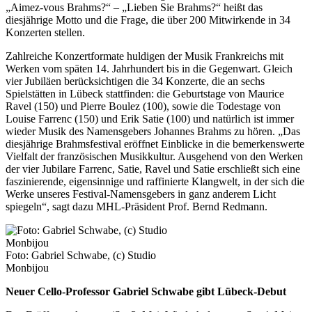
„Aimez-vous Brahms?“ – „Lieben Sie Brahms?“ heißt das
diesjährige Motto und die Frage, die über 200 Mitwirkende in 34
Konzerten stellen.
Zahlreiche Konzertformate huldigen der Musik Frankreichs mit
Werken vom späten 14. Jahrhundert bis in die Gegenwart. Gleich
vier Jubiläen berücksichtigen die 34 Konzerte, die an sechs
Spielstätten in Lübeck stattfinden: die Geburtstage von Maurice
Ravel (150) und Pierre Boulez (100), sowie die Todestage von
Louise Farrenc (150) und Erik Satie (100) und natürlich ist immer
wieder Musik des Namensgebers Johannes Brahms zu hören. „Das
diesjährige Brahmsfestival eröffnet Einblicke in die bemerkenswerte
Vielfalt der französischen Musikkultur. Ausgehend von den Werken
der vier Jubilare Farrenc, Satie, Ravel und Satie erschließt sich eine
faszinierende, eigensinnige und raffinierte Klangwelt, in der sich die
Werke unseres Festival-Namensgebers in ganz anderem Licht
spiegeln“, sagt dazu MHL-Präsident Prof. Bernd Redmann.
Foto: Gabriel Schwabe, (c) Studio
Monbijou
Neuer Cello-Professor Gabriel Schwabe gibt Lübeck-Debut