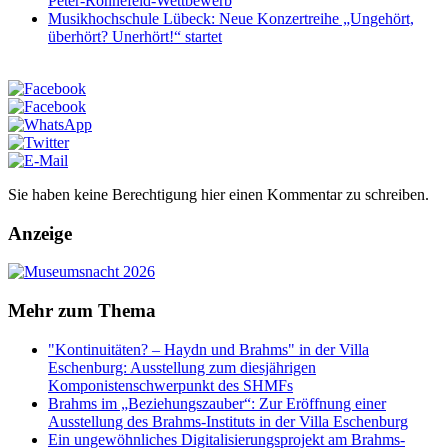
Peter-Ronnefeld-Wettbewerb
Musikhochschule Lübeck: Neue Konzertreihe „Ungehört,
überhört? Unerhört!“ startet
Sie haben keine Berechtigung hier einen Kommentar zu schreiben.
Anzeige
Mehr zum Thema
"Kontinuitäten? – Haydn und Brahms" in der Villa
Eschenburg: Ausstellung zum diesjährigen
Komponistenschwerpunkt des SHMFs
Brahms im „Beziehungszauber“: Zur Eröffnung einer
Ausstellung des Brahms-Instituts in der Villa Eschenburg
Ein ungewöhnliches Digitalisierungsprojekt am Brahms-