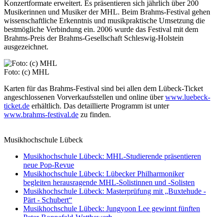
Konzertformate erweitert. Es präsentieren sich jährlich über 200
Musikerinnen und Musiker der MHL. Beim Brahms-Festival gehen
wissenschaftliche Erkenntnis und musikpraktische Umsetzung die
bestmögliche Verbindung ein. 2006 wurde das Festival mit dem
Brahms-Preis der Brahms-Gesellschaft Schleswig-Holstein
ausgezeichnet.
Foto: (c) MHL
Karten für das Brahms-Festival sind bei allen dem Lübeck-Ticket
angeschlossenen Vorverkaufsstellen und online über
www.luebeck-
ticket.de
erhältlich. Das detaillierte Programm ist unter
www.brahms-festival.de
zu finden.
Musikhochschule Lübeck
Musikhochschule Lübeck: MHL-Studierende präsentieren
neue Pop-Revue
Musikhochschule Lübeck: Lübecker Philharmoniker
begleiten herausragende MHL-Solistinnen und -Solisten
Musikhochschule Lübeck: Masterprüfung mit „Buxtehude -
Pärt - Schubert“
Musikhochschule Lübeck: Jungyoon Lee gewinnt fünften