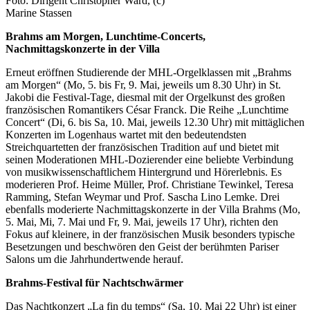
Foto: Dirigent Christopher Ward, (c)
Marine Stassen
Brahms am Morgen, Lunchtime-Concerts,
Nachmittagskonzerte in der Villa
Erneut eröffnen Studierende der MHL-Orgelklassen mit „Brahms
am Morgen“ (Mo, 5. bis Fr, 9. Mai, jeweils um 8.30 Uhr) in St.
Jakobi die Festival-Tage, diesmal mit der Orgelkunst des großen
französischen Romantikers César Franck. Die Reihe „Lunchtime
Concert“ (Di, 6. bis Sa, 10. Mai, jeweils 12.30 Uhr) mit mittäglichen
Konzerten im Logenhaus wartet mit den bedeutendsten
Streichquartetten der französischen Tradition auf und bietet mit
seinen Moderationen MHL-Dozierender eine beliebte Verbindung
von musikwissenschaftlichem Hintergrund und Hörerlebnis. Es
moderieren Prof. Heime Müller, Prof. Christiane Tewinkel, Teresa
Ramming, Stefan Weymar und Prof. Sascha Lino Lemke. Drei
ebenfalls moderierte Nachmittagskonzerte in der Villa Brahms (Mo,
5. Mai, Mi, 7. Mai und Fr, 9. Mai, jeweils 17 Uhr), richten den
Fokus auf kleinere, in der französischen Musik besonders typische
Besetzungen und beschwören den Geist der berühmten Pariser
Salons um die Jahrhundertwende herauf.
Brahms-Festival für Nachtschwärmer
Das Nachtkonzert „La fin du temps“ (Sa, 10. Mai 22 Uhr) ist einer