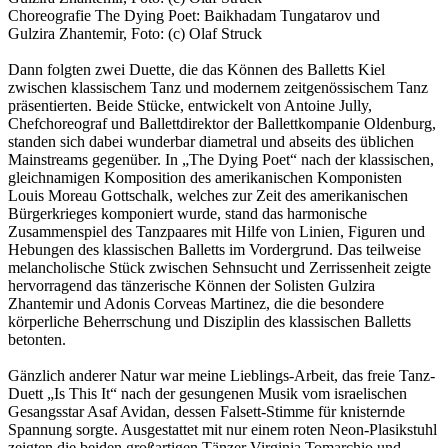
Choreografie The Dying Poet: Baikhadam Tungatarov und
Gulzira Zhantemir, Foto: (c) Olaf Struck
Dann folgten zwei Duette, die das Können des Balletts Kiel
zwischen klassischem Tanz und modernem zeitgenössischem Tanz
präsentierten. Beide Stücke, entwickelt von Antoine Jully,
Chefchoreograf und Ballettdirektor der Ballettkompanie Oldenburg,
standen sich dabei wunderbar diametral und abseits des üblichen
Mainstreams gegenüber. In „The Dying Poet“ nach der klassischen,
gleichnamigen Komposition des amerikanischen Komponisten
Louis Moreau Gottschalk, welches zur Zeit des amerikanischen
Bürgerkrieges komponiert wurde, stand das harmonische
Zusammenspiel des Tanzpaares mit Hilfe von Linien, Figuren und
Hebungen des klassischen Balletts im Vordergrund. Das teilweise
melancholische Stück zwischen Sehnsucht und Zerrissenheit zeigte
hervorragend das tänzerische Können der Solisten Gulzira
Zhantemir und Adonis Corveas Martinez, die die besondere
körperliche Beherrschung und Disziplin des klassischen Balletts
betonten.
Gänzlich anderer Natur war meine Lieblings-Arbeit, das freie Tanz-
Duett „Is This It“ nach der gesungenen Musik vom israelischen
Gesangsstar Asaf Avidan, dessen Falsett-Stimme für knisternde
Spannung sorgte. Ausgestattet mit nur einem roten Neon-Plasikstuhl
zeigten die beiden großartigen Tänzer Virginia Tomarchio und