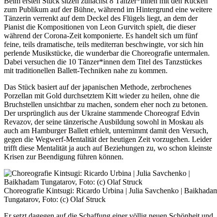
Beim ersten Stück sitzen zunächst 8 Tänzer*innen mit den Rücken
zum Publikum auf der Bühne, während im Hintergrund eine weitere
Tänzerin verrenkt auf dem Deckel des Flügels liegt, an dem der
Pianist die Kompositionen von Leon Gurvitch spielt, die dieser
während der Corona-Zeit komponierte. Es handelt sich um fünf
feine, teils dramatische, teils mediterran beschwingte, vor sich hin
perlende Musikstücke, die wunderbar die Choreografie untermalen.
Dabei versuchen die 10 Tänzer*innen dem Titel des Tanzstückes
mit traditionellen Ballett-Techniken nahe zu kommen.
Das Stück basiert auf der japanischen Methode, zerbrochenes
Porzellan mit Gold durchsetztem Kitt wieder zu heilen, ohne die
Bruchstellen unsichtbar zu machen, sondern eher noch zu betonen.
Der ursprünglich aus der Ukraine stammende Choreograf Edvin
Revazov, der seine tänzerische Ausbildung sowohl in Moskau als
auch am Hamburger Ballett erhielt, unternimmt damit den Versuch,
gegen die Wegwerf-Mentalität der heutigen Zeit vorzugehen. Leider
trifft diese Mentalität ja auch auf Beziehungen zu, wo schon kleinste
Krisen zur Beendigung führen können.
Choreografie Kintsugi: Ricardo Urbina | Julia Savchenko | Baikhada
Tungatarov, Foto: (c) Olaf Struck
Er setzt dagegen auf die Schaffung einer völlig neuen Schönheit und