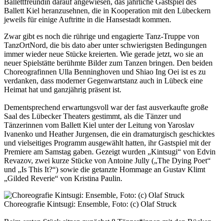
Ballettfreundin darauf angewiesen, das jährliche Gastspiel des
Ballett Kiel heranzusehnen, die in Kooperation mit den Lübeckern
jeweils für einige Auftritte in die Hansestadt kommen.
Zwar gibt es noch die rührige und engagierte Tanz-Truppe von
TanzOrtNord, die bis dato aber unter schwierigsten Bedingungen
immer wieder neue Stücke kreierten. Wie gerade jetzt, wo sie an
neuer Spielstätte berühmte Bilder zum Tanzen bringen. Den beiden
Choreografinnen Ulla Benninghoven und Shiao Ing Oei ist es zu
verdanken, dass moderner Gegenwartstanz auch in Lübeck eine
Heimat hat und ganzjährig präsent ist.
Dementsprechend erwartungsvoll war der fast ausverkaufte große
Saal des Lübecker Theaters gestimmt, als die Tänzer und
Tänzerinnen vom Ballett Kiel unter der Leitung von Yaroslav
Ivanenko und Heather Jurgensen, die ein dramaturgisch geschicktes
und vielseitiges Programm ausgewählt hatten, ihr Gastspiel mit der
Premiere am Samstag gaben. Gezeigt wurden „Kintsugi“ von Edvin
Revazov, zwei kurze Stücke von Antoine Jully („The Dying Poet“
und „Is This It?“) sowie die getanzte Hommage an Gustav Klimt
„Gilded Reverie“ von Kristina Paulin.
Choreografie Kintsugi: Ensemble, Foto: (c) Olaf Struck