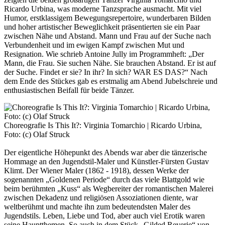
Ricardo Urbina, was moderne Tanzsprache ausmacht. Mit viel
Humor, erstklassigem Bewegungsrepertoire, wunderbaren Bilden
und hoher artistischer Beweglichkeit präsentierten sie ein Paar
zwischen Nähe und Abstand. Mann und Frau auf der Suche nach
Verbundenheit und im ewigen Kampf zwischen Mut und
Resignation. Wie schrieb Antoine Jully im Programmheft: „Der
Mann, die Frau. Sie suchen Nähe. Sie brauchen Abstand. Er ist auf
der Suche. Findet er sie? In ihr? In sich? WAR ES DAS?“ Nach
dem Ende des Stückes gab es erstmalig am Abend Jubelschreie und
enthusiastischen Beifall für beide Tänzer.
Choreografie Is This It?: Virginia Tomarchio | Ricardo Urbina,
Foto: (c) Olaf Struck
Der eigentliche Höhepunkt des Abends war aber die tänzerische
Hommage an den Jugendstil-Maler und Künstler-Fürsten Gustav
Klimt. Der Wiener Maler (1862 - 1918), dessen Werke der
sogenannten „Goldenen Periode“ durch das viele Blattgold wie
beim berühmten „Kuss“ als Wegbereiter der romantischen Malerei
zwischen Dekadenz und religiösen Assoziationen diente, war
weltberühmt und machte ihn zum bedeutendsten Maler des
Jugendstils. Leben, Liebe und Tod, aber auch viel Erotik waren
seine Hauptthemen. So auch in dem Stück „Gilded Reverie“ von