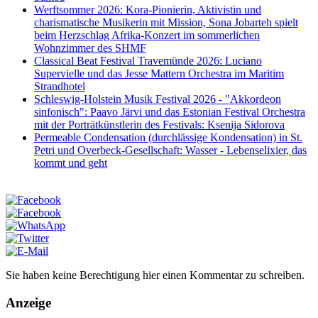
Werftsommer 2026: Kora-Pionierin, Aktivistin und
charismatische Musikerin mit Mission, Sona Jobarteh spielt
beim Herzschlag Afrika-Konzert im sommerlichen
Wohnzimmer des SHMF
Classical Beat Festival Travemünde 2026: Luciano
Supervielle und das Jesse Mattern Orchestra im Maritim
Strandhotel
Schleswig-Holstein Musik Festival 2026 - "Akkordeon
sinfonisch": Paavo Järvi und das Estonian Festival Orchestra
mit der Porträtkünstlerin des Festivals: Ksenija Sidorova
Permeable Condensation (durchlässige Kondensation) in St.
Petri und Overbeck-Gesellschaft: Wasser - Lebenselixier, das
kommt und geht
Sie haben keine Berechtigung hier einen Kommentar zu schreiben.
Anzeige