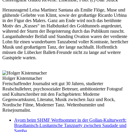
Herausragend Leisa Martinez Santana als Emilie Flöge, Muse und
glühende Geliebte von Klimt, sowie der großartige Ricardo Urbina
in der Figur des Malers. Ganz am Ende wird noch das berühmte
Motiv des „Kusses“ im Halbdunkel des Goldtunnels angedeutet,
während der Sturm der Begeisterung durch das Publikum rauscht.
Langanhaltender Beifall und Standing Ovation waren der verdiente
Lohn für einen wunderbaren Tanzabend voller Kontraste, herrlicher
Musik und großartigem Tanz, der lange nachhallt. Hoffentlich
müssen die Lübecker Ballett-Freunde nicht zu lange auf weitere
Gastspiele warten.
Holger Kistenmacher
Freischaffender Journalist seit gut 30 Jahren, studierter
Realschullehrer, psychosozialer Betreuer, ambitionierter Fotograf
und Kulturschreiber mit den Fachgebieten: Moderne
Gegenwartskunst, Literatur, Musik zwischen Jazz und Rock,
Nordische Filme, Moderner Tanz. Weltenbummler und
Reisejournalist.
Ayom beim SHMF Werftsommer in der Gollan-Kulturwerft:
Brasilianisch-Lusitanische Tanzparty zwischen Saudade und
Samba