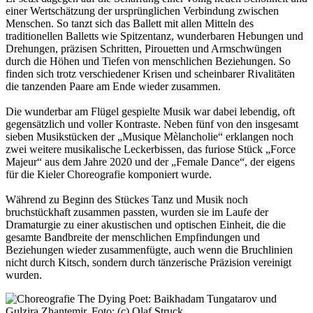
einer Wertschätzung der ursprünglichen Verbindung zwischen
Menschen. So tanzt sich das Ballett mit allen Mitteln des
traditionellen Balletts wie Spitzentanz, wunderbaren Hebungen und
Drehungen, präzisen Schritten, Pirouetten und Armschwüngen
durch die Höhen und Tiefen von menschlichen Beziehungen. So
finden sich trotz verschiedener Krisen und scheinbarer Rivalitäten
die tanzenden Paare am Ende wieder zusammen.
Die wunderbar am Flügel gespielte Musik war dabei lebendig, oft
gegensätzlich und voller Kontraste. Neben fünf von den insgesamt
sieben Musikstücken der „Musique Mèlancholie“ erklangen noch
zwei weitere musikalische Leckerbissen, das furiose Stück „Force
Majeur“ aus dem Jahre 2020 und der „Female Dance“, der eigens
für die Kieler Choreografie komponiert wurde.
Während zu Beginn des Stückes Tanz und Musik noch
bruchstückhaft zusammen passten, wurden sie im Laufe der
Dramaturgie zu einer akustischen und optischen Einheit, die die
gesamte Bandbreite der menschlichen Empfindungen und
Beziehungen wieder zusammenfügte, auch wenn die Bruchlinien
nicht durch Kitsch, sondern durch tänzerische Präzision vereinigt
wurden.