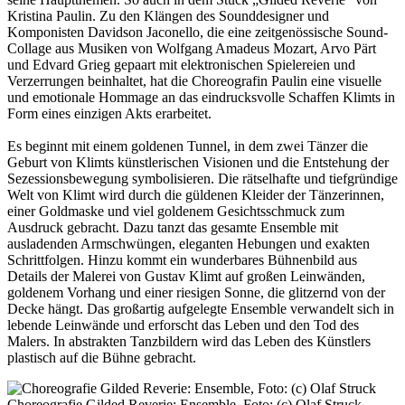
Kristina Paulin. Zu den Klängen des Sounddesigner und
Komponisten Davidson Jaconello, die eine zeitgenössische Sound-
Collage aus Musiken von Wolfgang Amadeus Mozart, Arvo Pärt
und Edvard Grieg gepaart mit elektronischen Spielereien und
Verzerrungen beinhaltet, hat die Choreografin Paulin eine visuelle
und emotionale Hommage an das eindrucksvolle Schaffen Klimts in
Form eines einzigen Akts erarbeitet.
Es beginnt mit einem goldenen Tunnel, in dem zwei Tänzer die
Geburt von Klimts künstlerischen Visionen und die Entstehung der
Sezessionsbewegung symbolisieren. Die rätselhafte und tiefgründige
Welt von Klimt wird durch die güldenen Kleider der Tänzerinnen,
einer Goldmaske und viel goldenem Gesichtsschmuck zum
Ausdruck gebracht. Dazu tanzt das gesamte Ensemble mit
ausladenden Armschwüngen, eleganten Hebungen und exakten
Schrittfolgen. Hinzu kommt ein wunderbares Bühnenbild aus
Details der Malerei von Gustav Klimt auf großen Leinwänden,
goldenem Vorhang und einer riesigen Sonne, die glitzernd von der
Decke hängt. Das großartig aufgelegte Ensemble verwandelt sich in
lebende Leinwände und erforscht das Leben und den Tod des
Malers. In abstrakten Tanzbildern wird das Leben des Künstlers
plastisch auf die Bühne gebracht.
Choreografie Gilded Reverie: Ensemble, Foto: (c) Olaf Struck