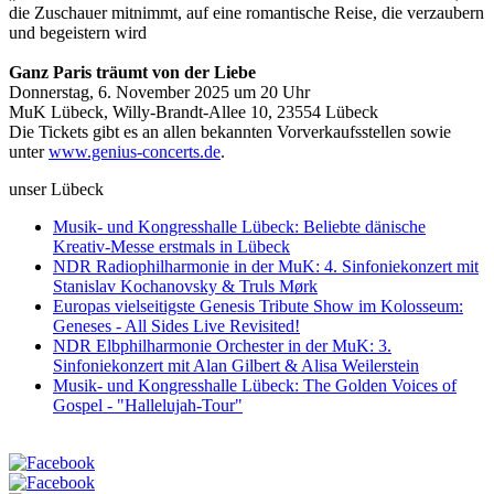
die Zuschauer mitnimmt, auf eine romantische Reise, die verzaubern
und begeistern wird
Ganz Paris träumt von der Liebe
Donnerstag, 6. November 2025 um 20 Uhr
MuK Lübeck, Willy-Brandt-Allee 10, 23554 Lübeck
Die Tickets gibt es an allen bekannten Vorverkaufsstellen sowie
unter
www.genius-concerts.de
.
unser Lübeck
Musik- und Kongresshalle Lübeck: Beliebte dänische
Kreativ-Messe erstmals in Lübeck
NDR Radiophilharmonie in der MuK: 4. Sinfoniekonzert mit
Stanislav Kochanovsky & Truls Mørk
Europas vielseitigste Genesis Tribute Show im Kolosseum:
Geneses - All Sides Live Revisited!
NDR Elbphilharmonie Orchester in der MuK: 3.
Sinfoniekonzert mit Alan Gilbert & Alisa Weilerstein
Musik- und Kongresshalle Lübeck: The Golden Voices of
Gospel - "Hallelujah-Tour"