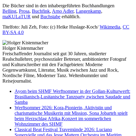
Die Bücher sind in den inhabergeführten Buchhandlungen
Belling
,
Prosa
,
Buchfink
,
Arno Adler
,
Langenkamp
,
maKULaTUR
und
Buchstabe
erhältlich.
Titelfoto: Juli Zeh, Foto: (c) Heike Huslage-Koch/
Wikimedia
,
CC
BY-SA 4.0
Holger Kistenmacher
Freischaffender Journalist seit gut 30 Jahren, studierter
Realschullehrer, psychosozialer Betreuer, ambitionierter Fotograf
und Kulturschreiber mit den Fachgebieten: Moderne
Gegenwartskunst, Literatur, Musik zwischen Jazz und Rock,
Nordische Filme, Moderner Tanz. Weltenbummler und
Reisejournalist.
Ayom beim SHMF Werftsommer in der Gollan-Kulturwerft:
Brasilianisch-Lusitanische Tanzparty zwischen Saudade und
Samba
Werftsommer 2026: Kora-Pionierin, Aktivistin und
charismatische Musikerin mit Mission, Sona Jobarteh spielt
beim Herzschlag Afrika-Konzert im sommerlichen
Wohnzimmer des SHMF
Classical Beat Festival Travemünde 2026: Luciano
Supervielle und das Jesse Mattern Orchestra im Maritim