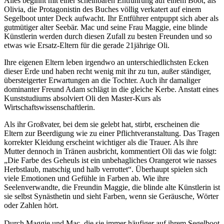
Alles beginnt mit einer scheinbaren Entführung auf einem Boot, als
Olivia, die Protagonistin des Buches völlig verkatert auf einem
Segelboot unter Deck aufwacht. Ihr Entführer entpuppt sich aber als
gutmütiger alter Seebär. Mac und seine Frau Maggie, eine blinde
Künstlerin werden durch diesen Zufall zu besten Freunden und so
etwas wie Ersatz-Eltern für die gerade 21jährige Oli.
Ihre eigenen Eltern leben irgendwo an unterschiedlichsten Ecken
dieser Erde und haben recht wenig mit ihr zu tun, außer ständiger,
übersteigerter Erwartungen an die Tochter. Auch ihr damaliger
dominanter Freund Adam schlägt in die gleiche Kerbe. Anstatt eines
Kunststudiums absolviert Oli den Master-Kurs als
Wirtschaftswissenschaftlerin.
Als ihr Großvater, bei dem sie gelebt hat, stirbt, erscheinen die
Eltern zur Beerdigung wie zu einer Pflichtveranstaltung. Das Tragen
korrekter Kleidung erscheint wichtiger als die Trauer. Als ihre
Mutter dennoch in Tränen ausbricht, kommentiert Oli das wie folgt:
„Die Farbe des Geheuls ist ein unbehagliches Orangerot wie nasses
Herbstlaub, matschig und halb verrottet“. Überhaupt spielen sich
viele Emotionen und Gefühle in Farben ab. Wie ihre
Seelenverwandte, die Freundin Maggie, die blinde alte Künstlerin ist
sie selbst Synästhetin und sieht Farben, wenn sie Geräusche, Wörter
oder Zahlen hört.
Durch Maggie und Mac, die sie immer häufiger auf ihrem Segelboot