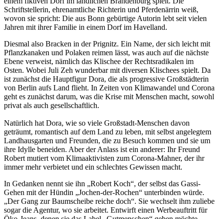
einem fiktiven Dorf im ländlichen Brandenburg spielt. Die
Schriftstellerin, ehrenamtliche Richterin und Pferdenärrin weiß,
wovon sie spricht: Die aus Bonn gebürtige Autorin lebt seit vielen
Jahren mit ihrer Familie in einem Dorf im Havelland.
Diesmal also Bracken in der Prignitz. Ein Name, der sich leicht mit
Pflanzkanaken und Polaken reimen lässt, was auch auf die nächste
Ebene verweist, nämlich das Klischee der Rechtsradikalen im
Osten. Wobei Juli Zeh wunderbar mit diversen Klischees spielt. Da
ist zunächst die Hauptfigur Dora, die als progressive Großstädterin
von Berlin aufs Land flieht. In Zeiten von Klimawandel und Corona
geht es zunächst darum, was die Krise mit Menschen macht, sowohl
privat als auch gesellschaftlich.
Natürlich hat Dora, wie so viele Großstadt-Menschen davon
geträumt, romantisch auf dem Land zu leben, mit selbst angelegtem
Landhausgarten und Freunden, die zu Besuch kommen und sie um
ihre Idylle beneiden. Aber der Anlass ist ein anderer: Ihr Freund
Robert mutiert vom Klimaaktivisten zum Corona-Mahner, der ihr
immer mehr verbietet und ein schlechtes Gewissen macht.
In Gedanken nennt sie ihn „Robert Koch“, der selbst das Gassi-
Gehen mit der Hündin „Jochen-der-Rochen“ unterbinden würde.
„Der Gang zur Baumscheibe reiche doch“. Sie wechselt ihm zuliebe
sogar die Agentur, wo sie arbeitet. Entwirft einen Werbeauftritt für
Öko-Jeans, denen sie das Label „Gutmenschen“ geben möchte,