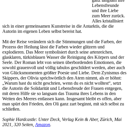
ganz langsam ihre
Lebensfreunde
und ihre Liebe
zum Meer zurück.
Alles kristallisiert
sich in einer gemeinsamen Kunstreise in die Antarktis, die die
Autorin im eigenen Leben selbst bereist hat.
Mit der Reise verändern sich die Stimmungen und die Farben, der
Prozess der Heilung lässt die Farben wieder glitzern und
explodieren. Das Meer symbolisiert durch seine artenreichen,
glasklaren, türkisblauen Wasser die Reinigung des Körpers und der
Seele. Der Roman lebt von seinen überbordenden Emotionen, die
sowohl grauenvoll und völlig tabulos geschildert werden, aber auch
von Glücksmomenten größter Poesie und Liebe. Dem Zynismus des
Skippers, der Olivia sprichwörtlich den Atem nimmt, als er höhnt:
„Warum hast du nicht geschrien, wenn du es nicht wolltest“, setzt
die Autorin die Solidarität und Lebensfreude der Frauen entgegen,
mit deren Hilfe sie so langsam das Trauma ihres Lebens in den
Weiten des Meeres entlassen kann. Insgesamt bleibt es offen, aber
man spürt den Frieden, den Oli ganz zart beginnt, mit sich selbst zu
schließen.
Sophie Hardcastle: Unter Deck, Verlag Kein & Aber, Zürich, Mai
2021, 320 Seiten,
Amazon
.