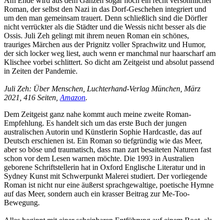
Am Ende wird aus dem Ganzen sogar noch ein recht versöhnlicher
Roman, der selbst den Nazi in das Dorf-Geschehen integriert und
um den man gemeinsam trauert. Denn schließlich sind die Dörfler
nicht verrückter als die Städter und die Wessis nicht besser als die
Ossis. Juli Zeh gelingt mit ihrem neuen Roman ein schönes,
trauriges Märchen aus der Prignitz voller Sprachwitz und Humor,
der sich locker weg liest, auch wenn er manchmal nur haarscharf am
Klischee vorbei schlittert. So dicht am Zeitgeist und absolut passend
in Zeiten der Pandemie.
Juli Zeh: Über Menschen, Luchterhand-Verlag München, März
2021, 416 Seiten,
Amazon
.
Dem Zeitgeist ganz nahe kommt auch meine zweite Roman-
Empfehlung. Es handelt sich um das erste Buch der jungen
australischen Autorin und Künstlerin Sophie Hardcastle, das auf
Deutsch erschienen ist. Ein Roman so tiefgründig wie das Meer,
aber so böse und traumatisch, dass man zart besaiteten Naturen fast
schon vor dem Lesen warnen möchte. Die 1993 in Australien
geborene Schriftstellerin hat in Oxford Englische Literatur und in
Sydney Kunst mit Schwerpunkt Malerei studiert. Der vorliegende
Roman ist nicht nur eine äußerst sprachgewaltige, poetische Hymne
auf das Meer, sondern auch ein krasser Beitrag zur Me-Too-
Bewegung.