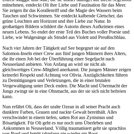
mitnehmen, entdeckt Oli ihre Liebe und Faszination für das Meer.
Sie zeigen ihr das Korallenriff und die Magie des Wassers beim
Tauchen und Schwimmen. Sie entdeckt kalbende Gletscher, das
grüne Leuchten am Horizont und ihre Liebe zur Natur. In
großartigen Bildern schildert die Autorin dieses Aufkeimen eines
neuen Lebens. So endet der erste Teil des Buches voller Poesie und
Liebe, wie Walgesänge als Strudel aus Violett und Preußischblau.
Nach vier Jahren der Tätigkeit auf See begegnet sie auf den
Salomon-Inseln einer Crew aus fünf jungen Männern ihres Alters,
die ihr einen Job bei der Überführung einer Segeljacht nach
Neuseeland anbieten. Von Anfang an wird sie nicht als
gleichwertiges Crew-Mitglied anerkannt. Die jungen Männer zeigen
keinerlei Respekt und Achtung vor Olivia. Anzüglichkeiten führen
zu Demütigungen und Verletzungen, die in einer brutalen
Vergewaltigung unter Deck enden. Die Macht und Übermacht der
Jungs zwingt sie in eine Ohnmacht, aus der sie sich nicht befreien
kann.
Nun erfährt Oli, dass der uralte Ozean in all seiner Pracht auch
dunklere Farben, Grauen und nackte Gewalt bereithält. Alles
verschwindet in einem tiefen, satten Rot aus Zynismus und
Bösartigkeit. Für Oli geht es nur noch ums Überleben und
Ankommen in Neuseeland. Völlig traumatisiert geht sie sprachlos
von Bord und betritt jahrelang nie wieder ein Boot.