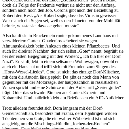
doch als Folge der Pandemie verliert sie nicht nur den Auftrag,
sondern auch noch den Job. Corona gibt auch der Beziehung zu
Robert den Rest: „Als Robert sagte, dass das Virus in gewisser
Weise auch ein Segen sei, weil es den Planeten von der Mobilität
befreie, wusste sie, dass sie gehen musste“.
Also kauft sie in Bracken ein runter gekommenes Landhaus mit
verwildertem Garten. Gnadenlos scheitert sie wegen
Ahnungslosigkeit beim Anlegen eines kleinen Pflanzbeetes. Und
auch ihr direkter Nachbar, der sich selbst „Gote“ nennt, begrüßt sie
bei der ersten Begegnung mit den Worten: „ Ich bin hier der Dorf-
Nazi“. Er säuft, lebt in einem seltsamen Wohnwagen, obwohl er
auch ein Haus hat und trifft sich mit Freunden zum Singen des
„Horst-Wessel-Liedes“. Gote ist nicht das einzige Dorf-Klischee,
mit dem die Autorin lässig spielt. Da gibt es noch den Mann von
gegenüber mit der Motorsäge, der hauptsächlich in rassistischen
Witzen spricht und eine Schürze mit der Aufschrift „Seriengriller“
trägt. Oder das schwule Pärchen aus Garten-Experte und
Kabarettist. Und natürlich klebt am Briefkasten ein AfD-Aufkleber.
Trotz alledem freundet sich Dora langsam mit der Dorf-
Gemeinschaft an, besonders mit Franzi, dem 10jährigen wilden
Töchterchen von Gote, die ein wahrer Wirbelwind ist und sich
ausgiebig um die Mischlings-Hündin „Jochen-der-Rochen“
kümmert. Gote bleibt schweigsam, was wohl an der