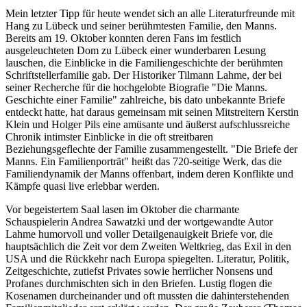
Mein letzter Tipp für heute wendet sich an alle Literaturfreunde mit
Hang zu Lübeck und seiner berühmtesten Familie, den Manns.
Bereits am 19. Oktober konnten deren Fans im festlich
ausgeleuchteten Dom zu Lübeck einer wunderbaren Lesung
lauschen, die Einblicke in die Familiengeschichte der berühmten
Schriftstellerfamilie gab. Der Historiker Tilmann Lahme, der bei
seiner Recherche für die hochgelobte Biografie "Die Manns.
Geschichte einer Familie" zahlreiche, bis dato unbekannte Briefe
entdeckt hatte, hat daraus gemeinsam mit seinen Mitstreitern Kerstin
Klein und Holger Pils eine amüsante und äußerst aufschlussreiche
Chronik intimster Einblicke in die oft streitbaren
Beziehungsgeflechte der Familie zusammengestellt. "Die Briefe der
Manns. Ein Familienporträt" heißt das 720-seitige Werk, das die
Familiendynamik der Manns offenbart, indem deren Konflikte und
Kämpfe quasi live erlebbar werden.
Vor begeistertem Saal lasen im Oktober die charmante
Schauspielerin Andrea Sawatzki und der wortgewandte Autor
Lahme humorvoll und voller Detailgenauigkeit Briefe vor, die
hauptsächlich die Zeit vor dem Zweiten Weltkrieg, das Exil in den
USA und die Rückkehr nach Europa spiegelten. Literatur, Politik,
Zeitgeschichte, zutiefst Privates sowie herrlicher Nonsens und
Profanes durchmischten sich in den Briefen. Lustig flogen die
Kosenamen durcheinander und oft mussten die dahinterstehenden