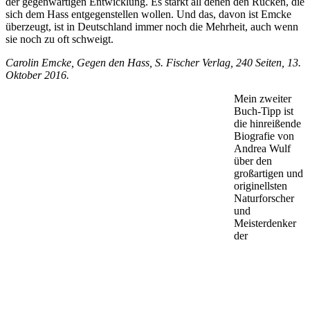
der gegenwärtigen Entwicklung. Es stärkt all denen den Rücken, die
sich dem Hass entgegenstellen wollen. Und das, davon ist Emcke
überzeugt, ist in Deutschland immer noch die Mehrheit, auch wenn
sie noch zu oft schweigt.
Carolin Emcke, Gegen den Hass, S. Fischer Verlag, 240 Seiten, 13.
Oktober 2016.
Mein zweiter
Buch-Tipp ist
die hinreißende
Biografie von
Andrea Wulf
über den
großartigen und
originellsten
Naturforscher
und
Meisterdenker
der