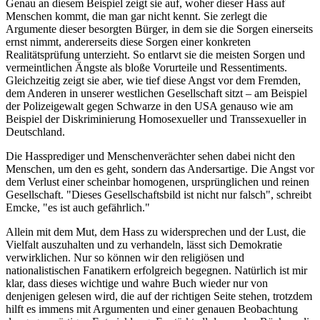
Genau an diesem Beispiel zeigt sie auf, woher dieser Hass auf
Menschen kommt, die man gar nicht kennt. Sie zerlegt die
Argumente dieser besorgten Bürger, in dem sie die Sorgen einerseits
ernst nimmt, andererseits diese Sorgen einer konkreten
Realitätsprüfung unterzieht. So entlarvt sie die meisten Sorgen und
vermeintlichen Ängste als bloße Vorurteile und Ressentiments.
Gleichzeitig zeigt sie aber, wie tief diese Angst vor dem Fremden,
dem Anderen in unserer westlichen Gesellschaft sitzt – am Beispiel
der Polizeigewalt gegen Schwarze in den USA genauso wie am
Beispiel der Diskriminierung Homosexueller und Transsexueller in
Deutschland.
Die Hassprediger und Menschenverächter sehen dabei nicht den
Menschen, um den es geht, sondern das Andersartige. Die Angst vor
dem Verlust einer scheinbar homogenen, ursprünglichen und reinen
Gesellschaft. "Dieses Gesellschaftsbild ist nicht nur falsch", schreibt
Emcke, "es ist auch gefährlich."
Allein mit dem Mut, dem Hass zu widersprechen und der Lust, die
Vielfalt auszuhalten und zu verhandeln, lässt sich Demokratie
verwirklichen. Nur so können wir den religiösen und
nationalistischen Fanatikern erfolgreich begegnen. Natürlich ist mir
klar, dass dieses wichtige und wahre Buch wieder nur von
denjenigen gelesen wird, die auf der richtigen Seite stehen, trotzdem
hilft es immens mit Argumenten und einer genauen Beobachtung