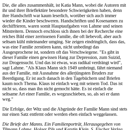
Die, die alles zusammenhält, ist Katia Mann, wobei die Autoren mit
ihr und ihrer Brieflektüre besondere Schwierigkeiten haben, denn
ihre Handschrift war kaum leserlich, worüber sich auch immer
wieder die Kinder beschweren. Handschriften und Kosenamen zu
dechiffrieren, waren somit Hauptaufgaben von Lahme und seinen
Mitstreitern. Dennoch erschloss sich ihnen bei der Recherche eine
reiches Bild einer zerrissenen Familie, die oft liebevoll, aber auch
seltsam kühl miteinander umging. Sie zeigen eindringlich, dass das,
was eine Familie zerstören kann, nicht unbedingt das
Ausgesprochene ist, sondern oft das Verschwiegene. "Es gibt in
dieser Familie einen gewissen Hang zur Depression, zum Suizid,
zur Drogensucht. Und das ist etwas, was radikal verdrängt wird",
sagt Lahme. "Als Klaus Mann sich 1949 umbringt, fährt niemand
aus der Familie, mit Ausnahme des allerjüngsten Bruders zur
Beerdigung. Er ist auch danach in den Tagebüchern und Briefen
kaum noch Thema. Klaus ist einfach weg mit seinem Tod. Das ist
nicht so, dass man ihn nicht gemocht hätte. Es ist einfach die
seltsame Art einer Familie, es wegzuschieben, so, als sei er dann
weg."
Die Erfolge, der Witz und die Abgründe der Familie Mann sind stets
nur einen Satz entfernt oder werden eben einfach weggelassen.
Die Briefe der Manns. Ein Familienporträt, Herausgegeben von
Tilmann Lahme, Holger Pils und Kerstin Klein, S. Fischer Verlag,