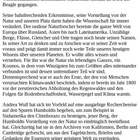
Beagle gegangen.
Seine bahnbrechenden Erkenntnisse, seine Vorstellung von der
Natur und unseren Platz darin haben die Wissenschaft für immer
verändert. Der rastlose Naturforscher bereiste die ganze Welt von
Europa über Russland, Asien bis nach Lateinamerika. Unzählige
Berge, Flüsse, Gletscher und Orte tragen noch heute seinen Namen.
In seiner Art zu denken und zu forschen war er seiner Zeit weit
voraus und prägt damit immer noch weite Teile unseres heutigen
Wissens über unseren Planeten. Er wollte alles wissen und
verstehen. Für ihn war die Natur ein lebendiges Ganzes, ein
Kosmos, in dem vom Winzigsten bis zum Größten alles miteinander
verbunden ist und dessen untrennbarer Teil wir sind.
Dementsprechend war er auch der Erste, der den von Menschen
verursachten Klimawandel beschrieb, indem er bereits im Jahr 1800
vor der zerstörerischen Abholzung des Regenwaldes und den
Folgen für Bodenbeschaffenheit, Wasserpegel und Klima warnte.
Andrea Wulf hat sich im Vorfeld auf eine ausgiebige Recherchereise
auf den Spuren Humboldts begeben, um zum Beispiel in
Südamerika den Chimborazo zu besteigen, jener Berg, der
Humboldts Vorstellung von der Natur so eindringlich beeinflusst
hat. Gleichzeitig hat sie in den Archiven von Kalifornien, Berlin und
Cambridge geforscht, um aus den Tagebüchern, Briefen und
Gedanken die Essenzen seiner geistigen Welt zu ergründen.