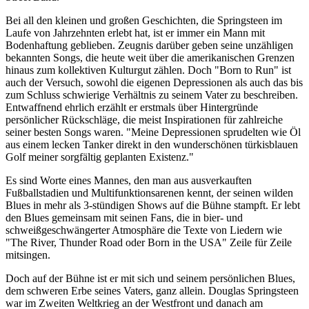
Bei all den kleinen und großen Geschichten, die Springsteen im
Laufe von Jahrzehnten erlebt hat, ist er immer ein Mann mit
Bodenhaftung geblieben. Zeugnis darüber geben seine unzähligen
bekannten Songs, die heute weit über die amerikanischen Grenzen
hinaus zum kollektiven Kulturgut zählen. Doch "Born to Run" ist
auch der Versuch, sowohl die eigenen Depressionen als auch das bis
zum Schluss schwierige Verhältnis zu seinem Vater zu beschreiben.
Entwaffnend ehrlich erzählt er erstmals über Hintergründe
persönlicher Rückschläge, die meist Inspirationen für zahlreiche
seiner besten Songs waren. "Meine Depressionen sprudelten wie Öl
aus einem lecken Tanker direkt in den wunderschönen türkisblauen
Golf meiner sorgfältig geplanten Existenz."
Es sind Worte eines Mannes, den man aus ausverkauften
Fußballstadien und Multifunktionsarenen kennt, der seinen wilden
Blues in mehr als 3-stündigen Shows auf die Bühne stampft. Er lebt
den Blues gemeinsam mit seinen Fans, die in bier- und
schweißgeschwängerter Atmosphäre die Texte von Liedern wie
"The River, Thunder Road oder Born in the USA" Zeile für Zeile
mitsingen.
Doch auf der Bühne ist er mit sich und seinem persönlichen Blues,
dem schweren Erbe seines Vaters, ganz allein. Douglas Springsteen
war im Zweiten Weltkrieg an der Westfront und danach am