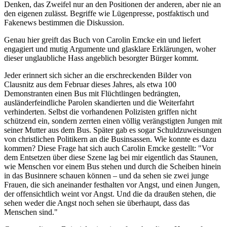
Denken, das Zweifel nur an den Positionen der anderen, aber nie an
den eigenen zulässt. Begriffe wie Lügenpresse, postfaktisch und
Fakenews bestimmen die Diskussion.
Genau hier greift das Buch von Carolin Emcke ein und liefert
engagiert und mutig Argumente und glasklare Erklärungen, woher
dieser unglaubliche Hass angeblich besorgter Bürger kommt.
Jeder erinnert sich sicher an die erschreckenden Bilder von
Clausnitz aus dem Februar dieses Jahres, als etwa 100
Demonstranten einen Bus mit Flüchtlingen bedrängten,
ausländerfeindliche Parolen skandierten und die Weiterfahrt
verhinderten. Selbst die vorhandenen Polizisten griffen nicht
schützend ein, sondern zerrten einen völlig verängstigten Jungen mit
seiner Mutter aus dem Bus. Später gab es sogar Schuldzuweisungen
von christlichen Politikern an die Businsassen. Wie konnte es dazu
kommen? Diese Frage hat sich auch Carolin Emcke gestellt: "Vor
dem Entsetzen über diese Szene lag bei mir eigentlich das Staunen,
wie Menschen vor einem Bus stehen und durch die Scheiben hinein
in das Businnere schauen können – und da sehen sie zwei junge
Frauen, die sich aneinander festhalten vor Angst, und einen Jungen,
der offensichtlich weint vor Angst. Und die da draußen stehen, die
sehen weder die Angst noch sehen sie überhaupt, dass das
Menschen sind."