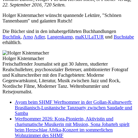
22. September 2016, 720 Seiten.
Holger Kistenmacher wünscht spannende Lektüre, "Schönen
Tannenbaum" und galanten Rutsch!
Die Bücher sind in den inhabergeführten Buchhandlungen
Buchfink
,
Arno
Adler
,
Langenkamp
,
maKULaTUR
und
Buchstabe
erhältlich.
Holger Kistenmacher
Freischaffender Journalist seit gut 30 Jahren, studierter
Realschullehrer, psychosozialer Betreuer, ambitionierter Fotograf
und Kulturschreiber mit den Fachgebieten: Moderne
Gegenwartskunst, Literatur, Musik zwischen Jazz und Rock,
Nordische Filme, Moderner Tanz. Weltenbummler und
Reisejournalist.
Ayom beim SHMF Werftsommer in der Gollan-Kulturwerft:
Brasilianisch-Lusitanische Tanzparty zwischen Saudade und
Samba
Werftsommer 2026: Kora-Pionierin, Aktivistin und
charismatische Musikerin mit Mission, Sona Jobarteh spielt
beim Herzschlag Afrika-Konzert im sommerlichen
Wohnzimmer des SHMF