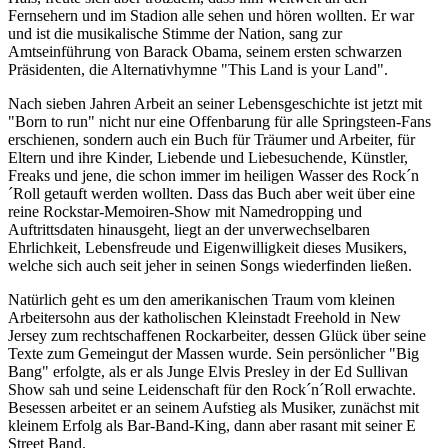
Fernsehern und im Stadion alle sehen und hören wollten. Er war
und ist die musikalische Stimme der Nation, sang zur
Amtseinführung von Barack Obama, seinem ersten schwarzen
Präsidenten, die Alternativhymne "This Land is your Land".
Nach sieben Jahren Arbeit an seiner Lebensgeschichte ist jetzt mit
"Born to run" nicht nur eine Offenbarung für alle Springsteen-Fans
erschienen, sondern auch ein Buch für Träumer und Arbeiter, für
Eltern und ihre Kinder, Liebende und Liebesuchende, Künstler,
Freaks und jene, die schon immer im heiligen Wasser des Rock´n
´Roll getauft werden wollten. Dass das Buch aber weit über eine
reine Rockstar-Memoiren-Show mit Namedropping und
Auftrittsdaten hinausgeht, liegt an der unverwechselbaren
Ehrlichkeit, Lebensfreude und Eigenwilligkeit dieses Musikers,
welche sich auch seit jeher in seinen Songs wiederfinden ließen.
Natürlich geht es um den amerikanischen Traum vom kleinen
Arbeitersohn aus der katholischen Kleinstadt Freehold in New
Jersey zum rechtschaffenen Rockarbeiter, dessen Glück über seine
Texte zum Gemeingut der Massen wurde. Sein persönlicher "Big
Bang" erfolgte, als er als Junge Elvis Presley in der Ed Sullivan
Show sah und seine Leidenschaft für den Rock´n´Roll erwachte.
Besessen arbeitet er an seinem Aufstieg als Musiker, zunächst mit
kleinem Erfolg als Bar-Band-King, dann aber rasant mit seiner E
Street Band.