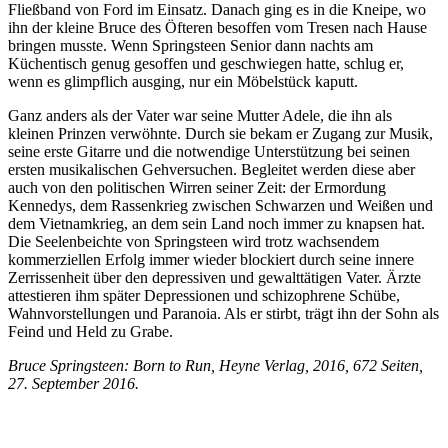
Fließband von Ford im Einsatz. Danach ging es in die Kneipe, wo
ihn der kleine Bruce des Öfteren besoffen vom Tresen nach Hause
bringen musste. Wenn Springsteen Senior dann nachts am
Küchentisch genug gesoffen und geschwiegen hatte, schlug er,
wenn es glimpflich ausging, nur ein Möbelstück kaputt.
Ganz anders als der Vater war seine Mutter Adele, die ihn als
kleinen Prinzen verwöhnte. Durch sie bekam er Zugang zur Musik,
seine erste Gitarre und die notwendige Unterstützung bei seinen
ersten musikalischen Gehversuchen. Begleitet werden diese aber
auch von den politischen Wirren seiner Zeit: der Ermordung
Kennedys, dem Rassenkrieg zwischen Schwarzen und Weißen und
dem Vietnamkrieg, an dem sein Land noch immer zu knapsen hat.
Die Seelenbeichte von Springsteen wird trotz wachsendem
kommerziellen Erfolg immer wieder blockiert durch seine innere
Zerrissenheit über den depressiven und gewalttätigen Vater. Ärzte
attestieren ihm später Depressionen und schizophrene Schübe,
Wahnvorstellungen und Paranoia. Als er stirbt, trägt ihn der Sohn als
Feind und Held zu Grabe.
Bruce Springsteen: Born to Run, Heyne Verlag, 2016, 672 Seiten,
27. September 2016.