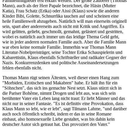
Familienmitglieder erst erklärt werden. Der große Zauberer (Thomas
Mann), auch als der Herr Papale bezeichnet, die Häsin (Mutter
Katia), Frau Schatz (Erika) oder Aissi (Klaus) sowie die anderen
Kinder Bibi, Golette, Schnurrlika tauchen auf und scheinen eine
heile Familienwelt abzugeben. Natürlich will man einerseits originell
sein, spart aber andererseits auch nicht mit Kritik und Angriffen. Es
wird gelitten, geliebt, geschmollt, gemahnt, gelästert und gestritten,
wobei es natürlich auch immer um das leidige Thema Geld geht,
wie in jeder anderen normalen Familie auch. Aber die Familie Mann
war eben keine normale Familie. Immerhin war Thomas Mann
Literatur-Nobelpreisträger, seine Tochter Erika Schauspielerin und
Kabarettistin, Klaus ebenfalls Schriftsteller und radikaler Gegner der
Nazis. Konkurrenzdenken und politische Auseinandersetzungen
fehlen ebenfalls nicht.
Thomas Mann rügt seinen Ältesten, weil dieser einen Hang zum
"Morbiden, Erotischen und Makabren" habe. Er hält ihn für ein
"Söhnchen", das sich ins gemachte Nest setzt. Klaus stürzt sich in
die Pariser Bohème, nimmt Drogen und lebt aus, was sich sein
berühmter Vater ein Leben lang nicht traut: Er liebt Männer und das
nicht nur in seiner Fantasie. "Es ist definitiv eine Provokation, dass
Klaus Mann so lebt, wie er lebt", sagt Tilmann Lahme, "und darüber
auch noch öffentlich schreibt, indem er das in seine Romane
einbaut, also homosexuelle Liebe gestaltet, was bis dahin kein
deutscher Autor sich getraut hat. Das provoziert den Vater."