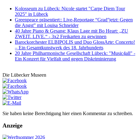
Kolosseum zu Lübeck: Nicole startet "Carpe Diem Tour
2025" in Lübeck
Greenpeace präsentiert:: Live-Reportage “Grad°jetzt: Gegen
die Angst” mit Louisa Schneider
40 Jahre Piano & Gesang: Klaus Lage mit Bo Heart: „ZU
ZWEIT. LIVE.“ - 3x2 Freikarten zu gewinnen
Barockorchester ELBIPOLIS und Duo GlossArte: Concerto!
– Ein Gesamtkunstwerk des 18. Jahrhunderts
20 Jahre Philharmonische Gesellschaft Lübeck: "Music4all" -
Ein Konzert für Vielfalt und gegen Diskriminierung
Die Lübecker Museen
Sie haben keine Berechtigung hier einen Kommentar zu schreiben.
Anzeige