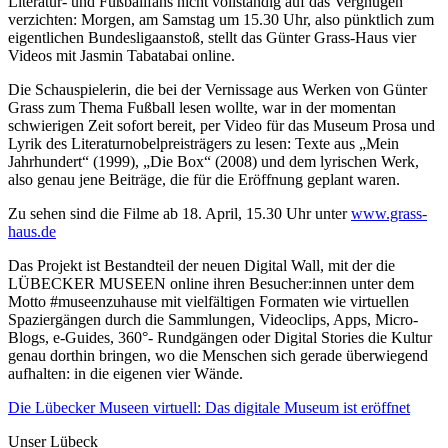
Literatur- und Fußballfans nicht vollständig auf das Vergnügen
verzichten: Morgen, am Samstag um 15.30 Uhr, also pünktlich zum
eigentlichen Bundesligaanstoß, stellt das Günter Grass-Haus vier
Videos mit Jasmin Tabatabai online.
Die Schauspielerin, die bei der Vernissage aus Werken von Günter
Grass zum Thema Fußball lesen wollte, war in der momentan
schwierigen Zeit sofort bereit, per Video für das Museum Prosa und
Lyrik des Literaturnobelpreisträgers zu lesen: Texte aus „Mein
Jahrhundert“ (1999), „Die Box“ (2008) und dem lyrischen Werk,
also genau jene Beiträge, die für die Eröffnung geplant waren.
Zu sehen sind die Filme ab 18. April, 15.30 Uhr unter
www.grass-
haus.de
Das Projekt ist Bestandteil der neuen Digital Wall, mit der die
LÜBECKER MUSEEN online ihren Besucher:innen unter dem
Motto #museenzuhause mit vielfältigen Formaten wie virtuellen
Spaziergängen durch die Sammlungen, Videoclips, Apps, Micro-
Blogs, e-Guides, 360°- Rundgängen oder Digital Stories die Kultur
genau dorthin bringen, wo die Menschen sich gerade überwiegend
aufhalten: in die eigenen vier Wände.
Die Lübecker Museen virtuell: Das digitale Museum ist eröffnet
Unser Lübeck