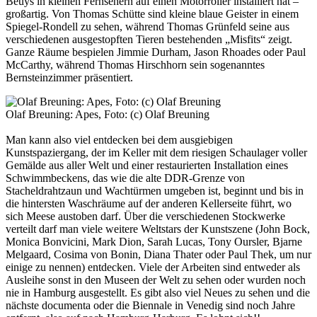
Beuys in kleinen Fernsehern auf einen Motorroller installiert hat –
großartig. Von Thomas Schütte sind kleine blaue Geister in einem
Spiegel-Rondell zu sehen, während Thomas Grünfeld seine aus
verschiedenen ausgestopften Tieren bestehenden „Misfits“ zeigt.
Ganze Räume bespielen Jimmie Durham, Jason Rhoades oder Paul
McCarthy, während Thomas Hirschhorn sein sogenanntes
Bernsteinzimmer präsentiert.
Olaf Breuning: Apes, Foto: (c) Olaf Breuning
Man kann also viel entdecken bei dem ausgiebigen
Kunstspaziergang, der im Keller mit dem riesigen Schaulager voller
Gemälde aus aller Welt und einer restaurierten Installation eines
Schwimmbeckens, das wie die alte DDR-Grenze von
Stacheldrahtzaun und Wachtürmen umgeben ist, beginnt und bis in
die hintersten Waschräume auf der anderen Kellerseite führt, wo
sich Meese austoben darf. Über die verschiedenen Stockwerke
verteilt darf man viele weitere Weltstars der Kunstszene (John Bock,
Monica Bonvicini, Mark Dion, Sarah Lucas, Tony Oursler, Bjarne
Melgaard, Cosima von Bonin, Diana Thater oder Paul Thek, um nur
einige zu nennen) entdecken. Viele der Arbeiten sind entweder als
Ausleihe sonst in den Museen der Welt zu sehen oder wurden noch
nie in Hamburg ausgestellt. Es gibt also viel Neues zu sehen und die
nächste documenta oder die Biennale in Venedig sind noch Jahre