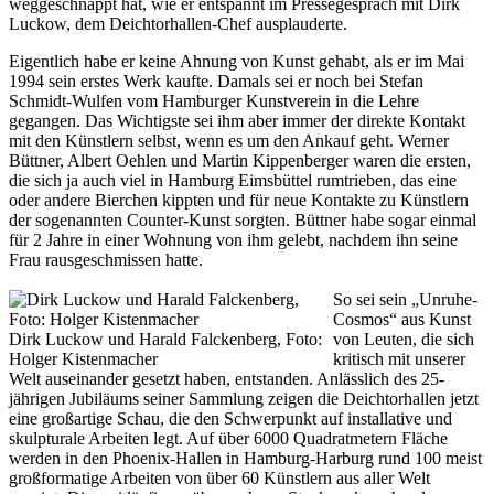
weggeschnappt hat, wie er entspannt im Pressegespräch mit Dirk
Luckow, dem Deichtorhallen-Chef ausplauderte.
Eigentlich habe er keine Ahnung von Kunst gehabt, als er im Mai
1994 sein erstes Werk kaufte. Damals sei er noch bei Stefan
Schmidt-Wulfen vom Hamburger Kunstverein in die Lehre
gegangen. Das Wichtigste sei ihm aber immer der direkte Kontakt
mit den Künstlern selbst, wenn es um den Ankauf geht. Werner
Büttner, Albert Oehlen und Martin Kippenberger waren die ersten,
die sich ja auch viel in Hamburg Eimsbüttel rumtrieben, das eine
oder andere Bierchen kippten und für neue Kontakte zu Künstlern
der sogenannten Counter-Kunst sorgten. Büttner habe sogar einmal
für 2 Jahre in einer Wohnung von ihm gelebt, nachdem ihn seine
Frau rausgeschmissen hatte.
So sei sein „Unruhe-
Cosmos“ aus Kunst
Dirk Luckow und Harald Falckenberg, Foto:
von Leuten, die sich
Holger Kistenmacher
kritisch mit unserer
Welt auseinander gesetzt haben, entstanden. Anlässlich des 25-
jährigen Jubiläums seiner Sammlung zeigen die Deichtorhallen jetzt
eine großartige Schau, die den Schwerpunkt auf installative und
skulpturale Arbeiten legt. Auf über 6000 Quadratmetern Fläche
werden in den Phoenix-Hallen in Hamburg-Harburg rund 100 meist
großformatige Arbeiten von über 60 Künstlern aus aller Welt