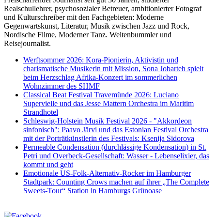
Realschullehrer, psychosozialer Betreuer, ambitionierter Fotograf
und Kulturschreiber mit den Fachgebieten: Moderne
Gegenwartskunst, Literatur, Musik zwischen Jazz und Rock,
Nordische Filme, Moderner Tanz. Weltenbummler und
Reisejournalist.
Werftsommer 2026: Kora-Pionierin, Aktivistin und
charismatische Musikerin mit Mission, Sona Jobarteh spielt
beim Herzschlag Afrika-Konzert im sommerlichen
Wohnzimmer des SHMF
Classical Beat Festival Travemünde 2026: Luciano
Supervielle und das Jesse Mattern Orchestra im Maritim
Strandhotel
Schleswig-Holstein Musik Festival 2026 - "Akkordeon
sinfonisch": Paavo Järvi und das Estonian Festival Orchestra
mit der Porträtkünstlerin des Festivals: Ksenija Sidorova
Permeable Condensation (durchlässige Kondensation) in St.
Petri und Overbeck-Gesellschaft: Wasser - Lebenselixier, das
kommt und geht
Emotionale US-Folk-Alternativ-Rocker im Hamburger
Stadtpark: Counting Crows machen auf ihrer „The Complete
Sweets-Tour“ Station in Hamburgs Grünoase