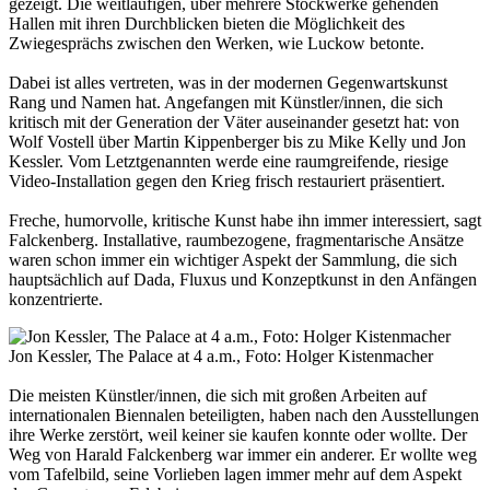
gezeigt. Die weitläufigen, über mehrere Stockwerke gehenden
Hallen mit ihren Durchblicken bieten die Möglichkeit des
Zwiegesprächs zwischen den Werken, wie Luckow betonte.
Dabei ist alles vertreten, was in der modernen Gegenwartskunst
Rang und Namen hat. Angefangen mit Künstler/innen, die sich
kritisch mit der Generation der Väter auseinander gesetzt hat: von
Wolf Vostell über Martin Kippenberger bis zu Mike Kelly und Jon
Kessler. Vom Letztgenannten werde eine raumgreifende, riesige
Video-Installation gegen den Krieg frisch restauriert präsentiert.
Freche, humorvolle, kritische Kunst habe ihn immer interessiert, sagt
Falckenberg. Installative, raumbezogene, fragmentarische Ansätze
waren schon immer ein wichtiger Aspekt der Sammlung, die sich
hauptsächlich auf Dada, Fluxus und Konzeptkunst in den Anfängen
konzentrierte.
Jon Kessler, The Palace at 4 a.m., Foto: Holger Kistenmacher
Die meisten Künstler/innen, die sich mit großen Arbeiten auf
internationalen Biennalen beteiligten, haben nach den Ausstellungen
ihre Werke zerstört, weil keiner sie kaufen konnte oder wollte. Der
Weg von Harald Falckenberg war immer ein anderer. Er wollte weg
vom Tafelbild, seine Vorlieben lagen immer mehr auf dem Aspekt