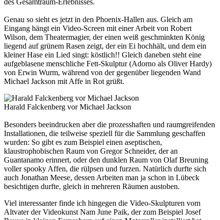
des Gesamtraum-Erlebnisses.
Genau so sieht es jetzt in den Phoenix-Hallen aus. Gleich am
Eingang hängt ein Video-Screen mit einer Arbeit von Robert
Wilson, dem Theatermagier, der einen weiß geschminkten König
liegend auf grünem Rasen zeigt, der ein Ei hochhält, und dem ein
kleiner Hase ein Lied singt: köstlich!! Gleich daneben steht eine
aufgeblasene menschliche Fett-Skulptur (Adorno als Oliver Hardy)
von Erwin Wurm, während von der gegenüber liegenden Wand
Michael Jackson mit Affe in Rot grüßt.
Harald Falckenberg vor Michael Jackson
Besonders beeindrucken aber die prozesshaften und raumgreifenden
Installationen, die teilweise speziell für die Sammlung geschaffen
wurden: So gibt es zum Beispiel einen aseptischen,
klaustrophobischen Raum von Gregor Schneider, der an
Guantanamo erinnert, oder den dunklen Raum von Olaf Breuning
voller spooky Affen, die rülpsen und furzen. Natürlich durfte sich
auch Jonathan Meese, dessen Arbeiten man ja schon in Lübeck
besichtigen durfte, gleich in mehreren Räumen austoben.
Viel interessanter finde ich hingegen die Video-Skulpturen vom
Altvater der Videokunst Nam June Paik, der zum Beispiel Josef