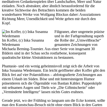
meditativen Gedankenspielen über Landschaften, Meer und Natur
einladen. Noch abstrakter, aber ähnlich herausfordernd für die
kreative Sichtweise des Betrachters kommen die beiden
wunderbaren Werke von Wolfgang Blockus daher: Assoziationen
Richtung Meer, Unendlichkeit und Weite gehen mir durch den
Kopf.
Filigraner, aber ungemein präzise
und in der Farbgestaltung superb
Im Koffer, (c) Inka Susanna
die Reihe der „Umweltbrache“
Wiedemann
genannten Zeichnungen von
Michaela Berning-Tournier. Aus einer Serie von insgesamt 30
Bildern sind in der Schau sechs rostfarbene, konsequent
quadratische kleine Abstraktionen zu bestaunen.
Phantasie- und ein wenig geheimnisvoll zeigt sich die Arbeit von
Inka Susanna Wiedemann. Ein leicht geöffneter alter Koffer gibt den
Blick frei auf vier Polaroidfotos – abfotografierte Zeichnungen aus
einem Urlaub im Süden. Böse und mit hintersinnigem Humor
präsentieren sich die Ölgemälde von Bastian Kähler. Puppenköpfe
mit seltsamen Augen und Titeln wie „Die Giftmischerin“ oder
„Verminderte Intelligenz“ lassen nichts Gutes erahnen.
Gerade jetzt, wo der Frühling so langsam um die Ecke kommt, sollte
man den Kunstschau-Besuch nicht ohne einen Blick in den Garten