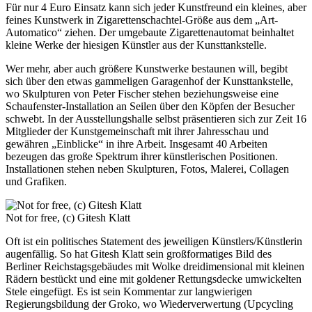
Für nur 4 Euro Einsatz kann sich jeder Kunstfreund ein kleines, aber
feines Kunstwerk in Zigarettenschachtel-Größe aus dem „Art-
Automatico“ ziehen. Der umgebaute Zigarettenautomat beinhaltet
kleine Werke der hiesigen Künstler aus der Kunsttankstelle.
Wer mehr, aber auch größere Kunstwerke bestaunen will, begibt
sich über den etwas gammeligen Garagenhof der Kunsttankstelle,
wo Skulpturen von Peter Fischer stehen beziehungsweise eine
Schaufenster-Installation an Seilen über den Köpfen der Besucher
schwebt. In der Ausstellungshalle selbst präsentieren sich zur Zeit 16
Mitglieder der Kunstgemeinschaft mit ihrer Jahresschau und
gewähren „Einblicke“ in ihre Arbeit. Insgesamt 40 Arbeiten
bezeugen das große Spektrum ihrer künstlerischen Positionen.
Installationen stehen neben Skulpturen, Fotos, Malerei, Collagen
und Grafiken.
Not for free, (c) Gitesh Klatt
Oft ist ein politisches Statement des jeweiligen Künstlers/Künstlerin
augenfällig. So hat Gitesh Klatt sein großformatiges Bild des
Berliner Reichstagsgebäudes mit Wolke dreidimensional mit kleinen
Rädern bestückt und eine mit goldener Rettungsdecke umwickelten
Stele eingefügt. Es ist sein Kommentar zur langwierigen
Regierungsbildung der Groko, wo Wiederverwertung (Upcycling