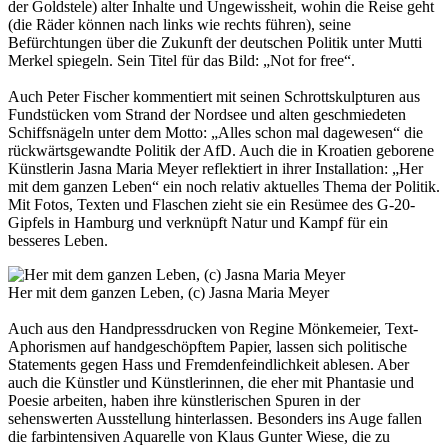
der Goldstele) alter Inhalte und Ungewissheit, wohin die Reise geht
(die Räder können nach links wie rechts führen), seine
Befürchtungen über die Zukunft der deutschen Politik unter Mutti
Merkel spiegeln. Sein Titel für das Bild: „Not for free“.
Auch Peter Fischer kommentiert mit seinen Schrottskulpturen aus
Fundstücken vom Strand der Nordsee und alten geschmiedeten
Schiffsnägeln unter dem Motto: „Alles schon mal dagewesen“ die
rückwärtsgewandte Politik der AfD. Auch die in Kroatien geborene
Künstlerin Jasna Maria Meyer reflektiert in ihrer Installation: „Her
mit dem ganzen Leben“ ein noch relativ aktuelles Thema der Politik.
Mit Fotos, Texten und Flaschen zieht sie ein Resümee des G-20-
Gipfels in Hamburg und verknüpft Natur und Kampf für ein
besseres Leben.
Her mit dem ganzen Leben, (c) Jasna Maria Meyer
Auch aus den Handpressdrucken von Regine Mönkemeier, Text-
Aphorismen auf handgeschöpftem Papier, lassen sich politische
Statements gegen Hass und Fremdenfeindlichkeit ablesen. Aber
auch die Künstler und Künstlerinnen, die eher mit Phantasie und
Poesie arbeiten, haben ihre künstlerischen Spuren in der
sehenswerten Ausstellung hinterlassen. Besonders ins Auge fallen
die farbintensiven Aquarelle von Klaus Gunter Wiese, die zu