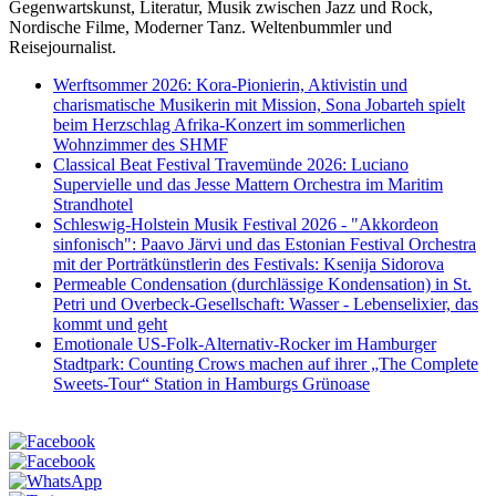
Gegenwartskunst, Literatur, Musik zwischen Jazz und Rock,
Nordische Filme, Moderner Tanz. Weltenbummler und
Reisejournalist.
Werftsommer 2026: Kora-Pionierin, Aktivistin und
charismatische Musikerin mit Mission, Sona Jobarteh spielt
beim Herzschlag Afrika-Konzert im sommerlichen
Wohnzimmer des SHMF
Classical Beat Festival Travemünde 2026: Luciano
Supervielle und das Jesse Mattern Orchestra im Maritim
Strandhotel
Schleswig-Holstein Musik Festival 2026 - "Akkordeon
sinfonisch": Paavo Järvi und das Estonian Festival Orchestra
mit der Porträtkünstlerin des Festivals: Ksenija Sidorova
Permeable Condensation (durchlässige Kondensation) in St.
Petri und Overbeck-Gesellschaft: Wasser - Lebenselixier, das
kommt und geht
Emotionale US-Folk-Alternativ-Rocker im Hamburger
Stadtpark: Counting Crows machen auf ihrer „The Complete
Sweets-Tour“ Station in Hamburgs Grünoase