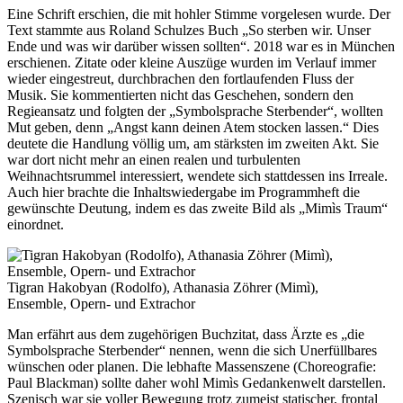
Eine Schrift erschien, die mit hohler Stimme vorgelesen wurde. Der
Text stammte aus Roland Schulzes Buch „So sterben wir. Unser
Ende und was wir darüber wissen sollten“. 2018 war es in München
erschienen. Zitate oder kleine Auszüge wurden im Verlauf immer
wieder eingestreut, durchbrachen den fortlaufenden Fluss der
Musik. Sie kommentierten nicht das Geschehen, sondern den
Regieansatz und folgten der „Symbolsprache Sterbender“, wollten
Mut geben, denn „Angst kann deinen Atem stocken lassen.“ Dies
deutete die Handlung völlig um, am stärksten im zweiten Akt. Sie
war dort nicht mehr an einen realen und turbulenten
Weihnachtsrummel interessiert, wendete sich stattdessen ins Irreale.
Auch hier brachte die Inhaltswiedergabe im Programmheft die
gewünschte Deutung, indem es das zweite Bild als „Mimìs Traum“
einordnet.
Tigran Hakobyan (Rodolfo), Athanasia Zöhrer (Mimì),
Ensemble, Opern- und Extrachor
Man erfährt aus dem zugehörigen Buchzitat, dass Ärzte es „die
Symbolsprache Sterbender“ nennen, wenn die sich Unerfüllbares
wünschen oder planen. Die lebhafte Massenszene (Choreografie:
Paul Blackman) sollte daher wohl Mimìs Gedankenwelt darstellen.
Szenisch war sie voller Bewegung trotz zumeist statischer, frontal