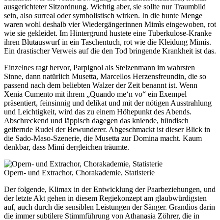
ausgerichteter Sitzordnung. Wichtig aber, sie sollte nur Traumbild
sein, also surreal oder symbolistisch wirken. In die bunte Menge
waren wohl deshalb vier Wiedergängerinnen Mimìs eingewoben, rot
wie sie gekleidet. Im Hintergrund hustete eine Tuberkulose-Kranke
ihren Blutauswurf in ein Taschentuch, rot wie die Kleidung Mimìs.
Ein drastischer Verweis auf die den Tod bringende Krankheit ist das.
Einzelnes ragt hervor, Parpignol als Stelzenmann im wahrsten
Sinne, dann natürlich Musetta, Marcellos Herzensfreundin, die so
passend nach dem beliebten Walzer der Zeit benannt ist. Wenn
Xenia Cumento mit ihrem „Quando me‘n vo“ ein Exempel
präsentiert, feinsinnig und delikat und mit der nötigen Ausstrahlung
und Leichtigkeit, wird das zu einem Höhepunkt des Abends.
Abschreckend und läppisch dagegen das kniende, hündisch
geifernde Rudel der Bewunderer. Abgeschmackt ist dieser Blick in
die Sado-Maso-Szenerie, die Musetta zur Domina macht. Kaum
denkbar, dass Mimì dergleichen träumte.
Opern- und Extrachor, Chorakademie, Statisterie
Der folgende, Klimax in der Entwicklung der Paarbeziehungen, und
der letzte Akt gehen in diesem Regiekonzept am glaubwürdigsten
auf, auch durch die sensiblen Leistungen der Sänger. Grandios darin
die immer subtilere Stimmführung von Athanasia Zöhrer, die in