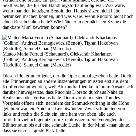
Sektflasche, die für den Handlungsfortlauf nötig war. Was wäre,
wenn man den kauzigen Benoit, den Hausbesitzer, nicht hätte
betrunken machen können, und was wäre, wenn Rudolfo nicht noch
einen Rest behalten hätte? Wie hätte er in der nächsten Szene die
dankbare Mimì bewirten können?
Matteo Maria Ferretti (Schaunard), Oleksandr Kharlamov
(Colline), Andrzej Bernagiewicz (Benoît), Tigran Hakobyan
(Rodolfo), Samuel Chan (Marcello)
Diesen Plot erinnert jeder, der die Oper einmal gesehen hatte. Doch
alle Erinnerungen an andere Inszenierungen mussten erst aus dem
Kopf verbannt werden, weil Alexandra Liedtke in ihrem Ansatz sich
darüber hinwegsetzte, dass Puccinis Libretto durchaus Nähe zu
Realismus oder Verismus hatte. Denn vor dem ersten Ton des
Vorspiels öffnete sich, nachdem der Schmuckvorhang in die Höhe
gefahren war, ein Spiel mit Leichtwänden. Zwei schränkten von
links und rechts die Sicht ein, eine kam von oben, alle auch
fürderhin vielfach genutzt, um zu fokussieren. Sie verengten den
Bühnenraum bis auf eine schmale Lücke, in der Mimì - man ahnte,
dass sie es sei, - grade Platz hatte.