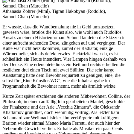
Athanasia Zöhrer (Mimì), Tigran Hakobyan (Rodolfo),
Samuel Chan (Marcello)
Er wusste, dass die Wandbemalung nie in Geld umzusetzen
gewesen wäre, brotlos die Kunst also, wie wohl auch Rudolfos
Ansatz zu einem Historienroman. Schnell landeten die Skizzen in
einer aufrecht stehenden Dose, züngelten auf und vergingen. Der
Kälte war nicht beizukommen, zumal der Radiator, einzige
Wärmequelle, sich als defekt erwies. Elektrizität war da, es ist
schließlich ein Heute intendiert. Vier Lampen hingen deshalb von
der Decke. Eine erleuchtete links ein Bett und rechts erhellten die
restlichen drei einen Tisch mit zwei Stühlen. Die sehr karge
Ausstattung hatte dem Bewohnerquartett zu genügen, eine, die
selbst für „Eine Künstler-WG“, wie die Inhaltsangabe im
Programmheft die Bewohner nennt, mehr als ärmlich wirkte.
Kurze Zeit später erschienen die anderen Mitbewohner, Colline, der
Philosoph, in einem auffällig fein gearbeiteten Mantel, geschuldet
der Finalszene und der Arie „Vecchia Zimarra“, die Oleksandr
Kharlamov grundtief, doch wehmütig vortrug. Als letzter kam
Schaunard zur Weihnachtsfeier. Ihn verkörperte mit kräftigem
Bariton wieder einmal Matteo Maria Ferretti, der auch hier der
Nebenrolle Gewicht verlieh. Er hatte als Musiker ein paar Cents
verdient und brachte ein paar Nahrungsmittel, darunter die