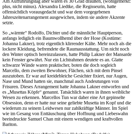
Am Aufführungstag aber waren es 30 Grad draußen, (wohlgemerkt:
plus, nicht minus). Alexandra Liedtke, die Regisseurin, hatte
offensichtlich vorausgedacht und war dem vorgegebenen
Jahreszeitenarrangement ausgewichen, indem sie andere Akzente
setzte.
So „wärmte“ Rodolfo, Dichter und die männliche Hauptperson,
anfangs lediglich ein Baumwollhemd über der Hose (Kostüme:
Johanna Lakner), trotz eigentlich klirrender Kälte. Mehr noch als die
lockere Kleidung, befremdete die Raumausstattung. Um nicht noch
den Winter optisch hereinzulassen, hatte Philip Lakner der Mansarde
kein Fenster gewährt. Nur ein Lichtrahmen deutete es an. Glatte
schwarze Wände waren praktischer, boten die doch sogleich
Marcello, dem zweiten Bewohner, Flächen, sich mit dem Pinsel
auszutoben. Er war auf kreidebleiche Gesichter fixiert, nur Augen,
Nase und Mund hatten sie, manchmal auch Andeutungen von
Frisuren. Dieses Arrangement hatte Johanna Lakner entworfen und
es „Musettas Köpfe“ genannt. Tatsächlich waren in ihnen weibliche
Wesen zu erkennen. Marcellos Tun war daher eine Art gepinselte
Obsession, denn er hatte nur seine geliebte Musetta im Kopf und die
wiederum zu seinem Leidwesen nur zahlkräftige Männer. Im Spiel
wie im Gesang von Enttäuschung über Hoffnung und Liebeswahn
beeindruckte Samuel Chan mit einem wendigen und kraftvollen
Bariton.