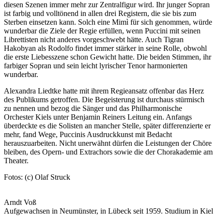
diesen Szenen immer mehr zur Zentralfigur wird. Ihr junger Sopran
ist farbig und volltönend in allen drei Registern, die sie bis zum
Sterben einsetzen kann. Solch eine Mimì für sich genommen, würde
wunderbar die Ziele der Regie erfüllen, wenn Puccini mit seinen
Librettisten nicht anderes vorgeschwebt hätte. Auch Tigran
Hakobyan als Rodolfo findet immer stärker in seine Rolle, obwohl
die erste Liebesszene schon Gewicht hatte. Die beiden Stimmen, ihr
farbiger Sopran und sein leicht lyrischer Tenor harmonierten
wunderbar.
Alexandra Liedtke hatte mit ihrem Regieansatz offenbar das Herz
des Publikums getroffen. Die Begeisterung ist durchaus stürmisch
zu nennen und bezog die Sänger und das Philharmonische
Orchester Kiels unter Benjamin Reiners Leitung ein. Anfangs
überdeckte es die Solisten an mancher Stelle, später differenzierte er
mehr, fand Wege, Puccinis Ausdruckkunst mit Bedacht
herauszuarbeiten. Nicht unerwähnt dürfen die Leistungen der Chöre
bleiben, des Opern- und Extrachors sowie die der Chorakademie am
Theater.
Fotos: (c) Olaf Struck
Arndt Voß
Aufgewachsen in Neumünster, in Lübeck seit 1959. Studium in Kiel