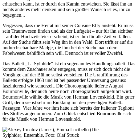
erhaschen kann, ist er durch den Kamin entwichen. Sie lässt ihn an
nichts anderes mehr denken und sein größter Wunsch ist es, ihr zu
begegnen...
Vergessen, dass die Heirat mit seiner Cousine Effy ansteht. Er muss
sein Traumwesen finden und als der Luftgeist – nur für ihn sichtbar
– auf der Hochzeitsfeier erscheint, ist er ihm für alle Zeit verfallen.
Auf der Suche führt sein Weg ihn in den Wald. Dort trifft er auf die
undurchschaubare Madge, die ihm bei der Suche nach dem
Fabelwesen behilflich sein will. Dennoch ist er voller Zweifel.
Das Ballett „La Sylphide“ ist ein sogenanntes Handlungsballett. Das
kommt dem Zuschauer sehr entgegen, muss er sich doch nicht die
Vorgänge auf der Bühne selbst vorstellen. Die Uraufführung des
Balletts erfolgte 1863 und ist bei passender Umsetzung genauso
faszinierend wie seinerzeit. Die Choreographie lieferte August
Bournonville, der auch heute noch choreografisch aufgeführt wird.
Bournonville wählte die Musik von Herman Løvenskiold. Ein guter
Griff, denn sie ist sehr im Einklang mit den jeweiligen Ballett-
Passagen. Vier Jahre vor ihm hatte sich bereits der Italiener Taglioni
des Stoffes angenommen. Zum Glück entschied Bournonville sich
für die Musik von Herman Løvenskiold.