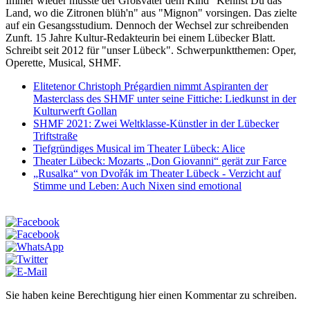
Immer wieder musste der Großvater dem Kind "Kennst Du das
Land, wo die Zitronen blüh'n" aus "Mignon" vorsingen. Das zielte
auf ein Gesangsstudium. Dennoch der Wechsel zur schreibenden
Zunft. 15 Jahre Kultur-Redakteurin bei einem Lübecker Blatt.
Schreibt seit 2012 für "unser Lübeck". Schwerpunktthemen: Oper,
Operette, Musical, SHMF.
Elitetenor Christoph Prégardien nimmt Aspiranten der
Masterclass des SHMF unter seine Fittiche: Liedkunst in der
Kulturwerft Gollan
SHMF 2021: Zwei Weltklasse-Künstler in der Lübecker
Triftstraße
Tiefgründiges Musical im Theater Lübeck: Alice
Theater Lübeck: Mozarts „Don Giovanni“ gerät zur Farce
„Rusalka“ von Dvořák im Theater Lübeck - Verzicht auf
Stimme und Leben: Auch Nixen sind emotional
Sie haben keine Berechtigung hier einen Kommentar zu schreiben.