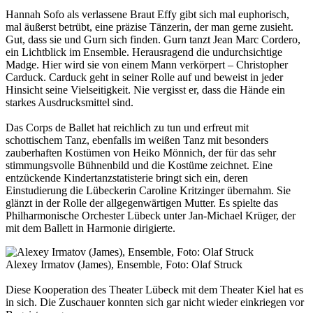
Hannah Sofo als verlassene Braut Effy gibt sich mal euphorisch,
mal äußerst betrübt, eine präzise Tänzerin, der man gerne zusieht.
Gut, dass sie und Gurn sich finden. Gurn tanzt Jean Marc Cordero,
ein Lichtblick im Ensemble. Herausragend die undurchsichtige
Madge. Hier wird sie von einem Mann verkörpert – Christopher
Carduck. Carduck geht in seiner Rolle auf und beweist in jeder
Hinsicht seine Vielseitigkeit. Nie vergisst er, dass die Hände ein
starkes Ausdrucksmittel sind.
Das Corps de Ballet hat reichlich zu tun und erfreut mit
schottischem Tanz, ebenfalls im weißen Tanz mit besonders
zauberhaften Kostümen von Heiko Mönnich, der für das sehr
stimmungsvolle Bühnenbild und die Kostüme zeichnet. Eine
entzückende Kindertanzstatisterie bringt sich ein, deren
Einstudierung die Lübeckerin Caroline Kritzinger übernahm. Sie
glänzt in der Rolle der allgegenwärtigen Mutter. Es spielte das
Philharmonische Orchester Lübeck unter Jan-Michael Krüger, der
mit dem Ballett in Harmonie dirigierte.
Alexey Irmatov (James), Ensemble, Foto: Olaf Struck
Diese Kooperation des Theater Lübeck mit dem Theater Kiel hat es
in sich. Die Zuschauer konnten sich gar nicht wieder einkriegen vor