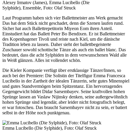
Alexey Irmatov (James), Emma Lucibello (Die
Sylphide), Ensemble, Foto: Olaf Struck
Laut Programm haben sich vier Ballettmeister ans Werk gemacht
Das hat dem Stück nicht geschadet, denn die Szenen laufen rund.
Sicher hat auch Ballettrepetitorin Miyeon Eom ihren Anteil.
Einstudiert hat das Ballett Peter Bo Bendixen. Er ist Ballettmeister
des Kopenhagener Tivoli und reiste nach Kiel, um die dänische
Tradition leben zu lassen. Daher sieht der ballettbegeisterte
Zuschauer sowohl schottische Tänze als auch ein ballet blanc. Das
bedeutet, dass die acht Sylphiden in dem verwunschenen Wald alle
in Weiß glänzen. Alles ist vollendet schön.
Die Kieler Kompanie verfügt über erstklassige Tänzer/Innen, so
auch bei der Premiere: Die Solistin der Titelfigur Emma Francesca
Lucibello in der Zartheit der idealen Tänzerin, sehr gutes Minenspiel
und gutes Standvermögen beim Spitzentanz. Ein hervorragendes
Gegengewicht bildet Didar Sarsembayev. Seine kraftvollen hohen
Sprünge lassen an Vaslaw Nijinsky denken, seine außergewöhnlich
hohen Sprünge sind legendär, aber leider nicht fotografisch belegt,
er war fotoscheu. Das braucht Sarsembayev nicht zu sein, er batiert
selbst in der Höhe noch punktgenau.
Emma Lucibello (Die Sylphide), Foto: Olaf Struck