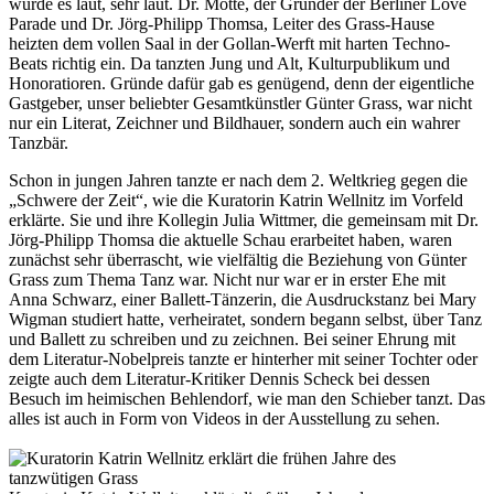
wurde es laut, sehr laut. Dr. Motte, der Gründer der Berliner Love
Parade und Dr. Jörg-Philipp Thomsa, Leiter des Grass-Hause
heizten dem vollen Saal in der Gollan-Werft mit harten Techno-
Beats richtig ein. Da tanzten Jung und Alt, Kulturpublikum und
Honoratioren. Gründe dafür gab es genügend, denn der eigentliche
Gastgeber, unser beliebter Gesamtkünstler Günter Grass, war nicht
nur ein Literat, Zeichner und Bildhauer, sondern auch ein wahrer
Tanzbär.
Schon in jungen Jahren tanzte er nach dem 2. Weltkrieg gegen die
„Schwere der Zeit“, wie die Kuratorin Katrin Wellnitz im Vorfeld
erklärte. Sie und ihre Kollegin Julia Wittmer, die gemeinsam mit Dr.
Jörg-Philipp Thomsa die aktuelle Schau erarbeitet haben, waren
zunächst sehr überrascht, wie vielfältig die Beziehung von Günter
Grass zum Thema Tanz war. Nicht nur war er in erster Ehe mit
Anna Schwarz, einer Ballett-Tänzerin, die Ausdruckstanz bei Mary
Wigman studiert hatte, verheiratet, sondern begann selbst, über Tanz
und Ballett zu schreiben und zu zeichnen. Bei seiner Ehrung mit
dem Literatur-Nobelpreis tanzte er hinterher mit seiner Tochter oder
zeigte auch dem Literatur-Kritiker Dennis Scheck bei dessen
Besuch im heimischen Behlendorf, wie man den Schieber tanzt. Das
alles ist auch in Form von Videos in der Ausstellung zu sehen.