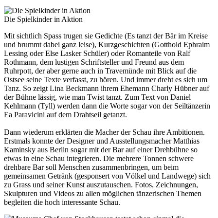
Die Spielkinder in Aktion
Mit sichtlich Spass trugen sie Gedichte (Es tanzt der Bär im Kreise
und brummt dabei ganz leise), Kurzgeschichten (Gotthold Ephraim
Lessing oder Else Lasker Schüler) oder Romanteile von Ralf
Rothmann, dem lustigen Schriftsteller und Freund aus dem
Ruhrpott, der aber gerne auch in Travemünde mit Blick auf die
Ostsee seine Texte verfasst, zu hören. Und immer dreht es sich um
Tanz. So zeigt Lina Beckmann ihrem Ehemann Charly Hübner auf
der Bühne lässig, wie man Twist tanzt. Zum Text von Daniel
Kehlmann (Tyll) werden dann die Worte sogar von der Seiltänzerin
Ea Paravicini auf dem Drahtseil getanzt.
Dann wiederum erklärten die Macher der Schau ihre Ambitionen.
Erstmals konnte der Designer und Ausstellungsmacher Matthias
Kaminsky aus Berlin sogar mit der Bar auf einer Drehbühne so
etwas in eine Schau integrieren. Die mehrere Tonnen schwere
drehbare Bar soll Menschen zusammenbringen, um beim
gemeinsamen Getränk (gesponsert von Völkel und Landwege) sich
zu Grass und seiner Kunst auszutauschen. Fotos, Zeichnungen,
Skulpturen und Videos zu allen möglichen tänzerischen Themen
begleiten die hoch interessante Schau.