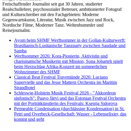
Freischaffender Journalist seit gut 30 Jahren, studierter
Realschullehrer, psychosozialer Betreuer, ambitionierter Fotograf
und Kulturschreiber mit den Fachgebieten: Moderne
Gegenwartskunst, Literatur, Musik zwischen Jazz und Rock,
Nordische Filme, Moderner Tanz. Weltenbummler und
Reisejournalist.
Ayom beim SHMF Werftsommer in der Gollan-Kulturwerft:
Brasilianisch-Lusitanische Tanzparty zwischen Saudade und
Samba
Werftsommer 2026: Kora-Pionierin, Aktivistin und
charismatische Musikerin mit Mission, Sona Jobarteh spielt
beim Herzschlag Afrika-Konzert im sommerlichen
Wohnzimmer des SHMF
Classical Beat Festival Travemünde 2026: Luciano
Supervielle und das Jesse Mattern Orchestra im Maritim
Strandhotel
Schleswig-Holstein Musik Festival 2026 - "Akkordeon
sinfonisch": Paavo Järvi und das Estonian Festival Orchestra
mit der Porträtkünstlerin des Festivals: Ksenija Sidorova
Permeable Condensation (durchlässige Kondensation) in St.
Petri und Overbeck-Gesellschaft: Wasser - Lebenselixier, das
kommt und geht