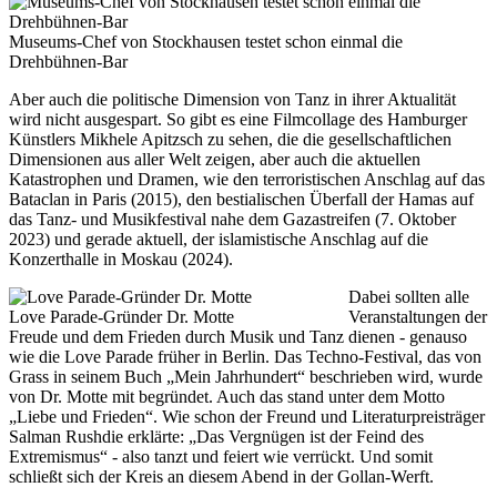
Museums-Chef von Stockhausen testet schon einmal die
Drehbühnen-Bar
Aber auch die politische Dimension von Tanz in ihrer Aktualität
wird nicht ausgespart. So gibt es eine Filmcollage des Hamburger
Künstlers Mikhele Apitzsch zu sehen, die die gesellschaftlichen
Dimensionen aus aller Welt zeigen, aber auch die aktuellen
Katastrophen und Dramen, wie den terroristischen Anschlag auf das
Bataclan in Paris (2015), den bestialischen Überfall der Hamas auf
das Tanz- und Musikfestival nahe dem Gazastreifen (7. Oktober
2023) und gerade aktuell, der islamistische Anschlag auf die
Konzerthalle in Moskau (2024).
Dabei sollten alle
Love Parade-Gründer Dr. Motte
Veranstaltungen der
Freude und dem Frieden durch Musik und Tanz dienen - genauso
wie die Love Parade früher in Berlin. Das Techno-Festival, das von
Grass in seinem Buch „Mein Jahrhundert“ beschrieben wird, wurde
von Dr. Motte mit begründet. Auch das stand unter dem Motto
„Liebe und Frieden“. Wie schon der Freund und Literaturpreisträger
Salman Rushdie erklärte: „Das Vergnügen ist der Feind des
Extremismus“ - also tanzt und feiert wie verrückt. Und somit
schließt sich der Kreis an diesem Abend in der Gollan-Werft.