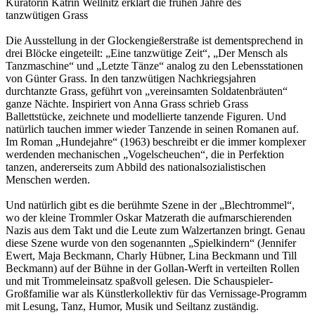
Kuratorin Katrin Wellnitz erklärt die frühen Jahre des
tanzwütigen Grass
Die Ausstellung in der Glockengießerstraße ist dementsprechend in
drei Blöcke eingeteilt: „Eine tanzwütige Zeit“, „Der Mensch als
Tanzmaschine“ und „Letzte Tänze“ analog zu den Lebensstationen
von Günter Grass. In den tanzwütigen Nachkriegsjahren
durchtanzte Grass, geführt von „vereinsamten Soldatenbräuten“
ganze Nächte. Inspiriert von Anna Grass schrieb Grass
Ballettstücke, zeichnete und modellierte tanzende Figuren. Und
natürlich tauchen immer wieder Tanzende in seinen Romanen auf.
Im Roman „Hundejahre“ (1963) beschreibt er die immer komplexer
werdenden mechanischen „Vogelscheuchen“, die in Perfektion
tanzen, andererseits zum Abbild des nationalsozialistischen
Menschen werden.
Und natürlich gibt es die berühmte Szene in der „Blechtrommel“,
wo der kleine Trommler Oskar Matzerath die aufmarschierenden
Nazis aus dem Takt und die Leute zum Walzertanzen bringt. Genau
diese Szene wurde von den sogenannten „Spielkindern“ (Jennifer
Ewert, Maja Beckmann, Charly Hübner, Lina Beckmann und Till
Beckmann) auf der Bühne in der Gollan-Werft in verteilten Rollen
und mit Trommeleinsatz spaßvoll gelesen. Die Schauspieler-
Großfamilie war als Künstlerkollektiv für das Vernissage-Programm
mit Lesung, Tanz, Humor, Musik und Seiltanz zuständig.