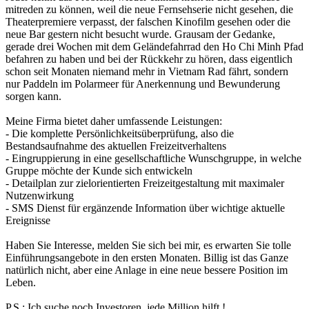
mitreden zu können, weil die neue Fernsehserie nicht gesehen, die
Theaterpremiere verpasst, der falschen Kinofilm gesehen oder die
neue Bar gestern nicht besucht wurde. Grausam der Gedanke,
gerade drei Wochen mit dem Geländefahrrad den Ho Chi Minh Pfad
befahren zu haben und bei der Rückkehr zu hören, dass eigentlich
schon seit Monaten niemand mehr in Vietnam Rad fährt, sondern
nur Paddeln im Polarmeer für Anerkennung und Bewunderung
sorgen kann.
Meine Firma bietet daher umfassende Leistungen:
- Die komplette Persönlichkeitsüberprüfung, also die
Bestandsaufnahme des aktuellen Freizeitverhaltens
- Eingruppierung in eine gesellschaftliche Wunschgruppe, in welche
Gruppe möchte der Kunde sich entwickeln
- Detailplan zur zielorientierten Freizeitgestaltung mit maximaler
Nutzenwirkung
- SMS Dienst für ergänzende Information über wichtige aktuelle
Ereignisse
Haben Sie Interesse, melden Sie sich bei mir, es erwarten Sie tolle
Einführungsangebote in den ersten Monaten. Billig ist das Ganze
natürlich nicht, aber eine Anlage in eine neue bessere Position im
Leben.
P.S.: Ich suche noch Investoren, jede Million hilft !