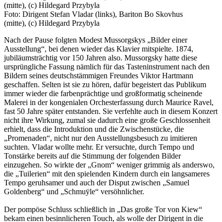
Foto: Dirigent Stefan Vladar (links), Bariton Bo Skovhus
(mitte), (c) Hildegard Przybyla
Nach der Pause folgten Modest Mussorgskys „Bilder einer
Ausstellung“, bei denen wieder das Klavier mitspielte. 1874,
jubiläumsträchtig vor 150 Jahren also. Mussorgsky hatte diese
ursprüngliche Fassung nämlich für das Tasteninstrument nach den
Bildern seines deutschstämmigen Freundes Viktor Hartmann
geschaffen. Selten ist sie zu hören, dafür begeistert das Publikum
immer wieder die farbenprächtige und großformatig scheinende
Malerei in der kongenialen Orchesterfassung durch Maurice Ravel,
fast 50 Jahre später entstanden. Sie verfehlte auch in diesem Konzert
nicht ihre Wirkung, zumal sie dadurch eine große Geschlossenheit
erhielt, dass die Introduktion und die Zwischenstücke, die
„Promenaden“, nicht nur den Ausstellungsbesuch zu imitieren
suchten. Vladar wollte mehr. Er versuchte, durch Tempo und
Tonstärke bereits auf die Stimmung der folgenden Bilder
einzugehen. So wirkte der „Gnom“ weniger grimmig als anderswo,
die „Tuilerien“ mit den spielenden Kindern durch ein langsameres
Tempo geruhsamer und auch der Disput zwischen „Samuel
Goldenberg“ und „Schmuÿle“ versöhnlicher.
Der pompöse Schluss schließlich in „Das große Tor von Kiew“
bekam einen besinnlicheren Touch, als wolle der Dirigent in die