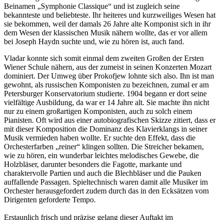
Beinamen „Symphonie Classique“ und ist zugleich seine
bekannteste und beliebteste. Ihr heiteres und kurzweiliges Wesen hat
sie bekommen, weil der damals 26 Jahre alte Komponist sich in ihr
dem Wesen der klassischen Musik nähern wollte, das er vor allem
bei Joseph Haydn suchte und, wie zu hören ist, auch fand.
Vladar konnte sich somit einmal dem zweiten Großen der Ersten
Wiener Schule nähern, aus der zumeist in seinen Konzerten Mozart
dominiert. Der Umweg über Prokofjew lohnte sich also. Ihn ist man
gewohnt, als russischen Komponisten zu bezeichnen, zumal er am
Petersburger Konservatorium studierte. 1904 begann er dort seine
vielfältige Ausbildung, da war er 14 Jahre alt. Sie machte ihn nicht
nur zu einem großartigen Komponisten, auch zu solch einem
Pianisten. Oft wird aus einer autobiografischen Skizze zitiert, dass er
mit dieser Komposition die Dominanz des Klavierklangs in seiner
Musik vermieden haben wollte. Er suchte den Effekt, dass die
Orchesterfarben „reiner“ klingen sollten. Die Streicher bekamen,
wie zu hören, ein wunderbar leichtes melodisches Gewebe, die
Holzbläser, darunter besonders die Fagotte, markante und
charaktervolle Partien und auch die Blechbläser und die Pauken
auffallende Passagen. Spieltechnisch waren damit alle Musiker im
Orchester herausgefordert zudem durch das in den Ecksätzen vom
Dirigenten geforderte Tempo.
Erstaunlich frisch und präzise gelang dieser Auftakt im