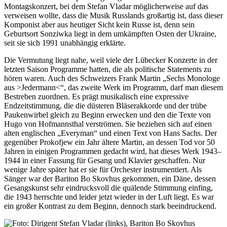
Montagskonzert, bei dem Stefan Vladar möglicherweise auf das
verweisen wollte, dass die Musik Russlands großartig ist, dass dieser
Komponist aber aus heutiger Sicht kein Russe ist, denn sein
Geburtsort Sonziwka liegt in dem umkämpften Osten der Ukraine,
seit sie sich 1991 unabhängig erklärte.
Die Vermutung liegt nahe, weil viele der Lübecker Konzerte in der
letzten Saison Programme hatten, die als politische Statements zu
hören waren. Auch des Schweizers Frank Martin „Sechs Monologe
aus >Jedermann<“, das zweite Werk im Programm, darf man diesem
Bestreben zuordnen. Es prägt musikalisch eine expressive
Endzeitstimmung, die die düsteren Bläserakkorde und der trübe
Paukenwirbel gleich zu Beginn erwecken und den die Texte von
Hugo von Hofmannsthal verströmen. Sie beziehen sich auf einen
alten englischen „Everyman“ und einen Text von Hans Sachs. Der
gegenüber Prokofjew ein Jahr ältere Martin, an dessen Tod vor 50
Jahren in einigen Programmen gedacht wird, hat dieses Werk 1943–
1944 in einer Fassung für Gesang und Klavier geschaffen. Nur
wenige Jahre später hat er sie für Orchester instrumentiert. Als
Sänger war der Bariton Bo Skovhus gekommen, ein Däne, dessen
Gesangskunst sehr eindrucksvoll die quälende Stimmung einfing,
die 1943 herrschte und leider jetzt wieder in der Luft liegt. Es war
ein großer Kontrast zu dem Beginn, dennoch stark beeindruckend.