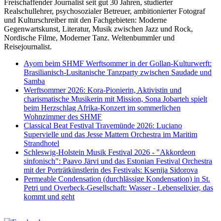
Freischaffender Journalist seit gut 30 Jahren, studierter
Realschullehrer, psychosozialer Betreuer, ambitionierter Fotograf
und Kulturschreiber mit den Fachgebieten: Moderne
Gegenwartskunst, Literatur, Musik zwischen Jazz und Rock,
Nordische Filme, Moderner Tanz. Weltenbummler und
Reisejournalist.
Ayom beim SHMF Werftsommer in der Gollan-Kulturwerft:
Brasilianisch-Lusitanische Tanzparty zwischen Saudade und
Samba
Werftsommer 2026: Kora-Pionierin, Aktivistin und
charismatische Musikerin mit Mission, Sona Jobarteh spielt
beim Herzschlag Afrika-Konzert im sommerlichen
Wohnzimmer des SHMF
Classical Beat Festival Travemünde 2026: Luciano
Supervielle und das Jesse Mattern Orchestra im Maritim
Strandhotel
Schleswig-Holstein Musik Festival 2026 - "Akkordeon
sinfonisch": Paavo Järvi und das Estonian Festival Orchestra
mit der Porträtkünstlerin des Festivals: Ksenija Sidorova
Permeable Condensation (durchlässige Kondensation) in St.
Petri und Overbeck-Gesellschaft: Wasser - Lebenselixier, das
kommt und geht