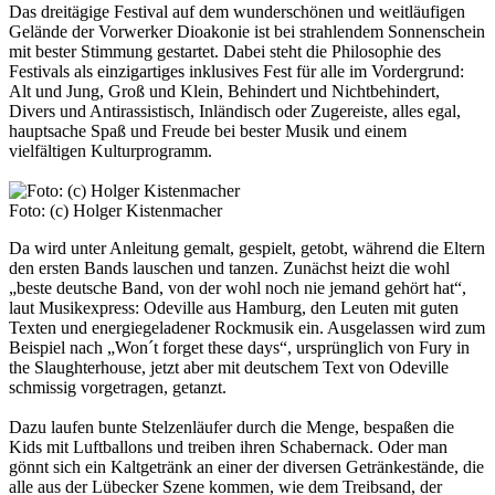
Das dreitägige Festival auf dem wunderschönen und weitläufigen
Gelände der Vorwerker Dioakonie ist bei strahlendem Sonnenschein
mit bester Stimmung gestartet. Dabei steht die Philosophie des
Festivals als einzigartiges inklusives Fest für alle im Vordergrund:
Alt und Jung, Groß und Klein, Behindert und Nichtbehindert,
Divers und Antirassistisch, Inländisch oder Zugereiste, alles egal,
hauptsache Spaß und Freude bei bester Musik und einem
vielfältigen Kulturprogramm.
Foto: (c) Holger Kistenmacher
Da wird unter Anleitung gemalt, gespielt, getobt, während die Eltern
den ersten Bands lauschen und tanzen. Zunächst heizt die wohl
„beste deutsche Band, von der wohl noch nie jemand gehört hat“,
laut Musikexpress: Odeville aus Hamburg, den Leuten mit guten
Texten und energiegeladener Rockmusik ein. Ausgelassen wird zum
Beispiel nach „Won´t forget these days“, ursprünglich von Fury in
the Slaughterhouse, jetzt aber mit deutschem Text von Odeville
schmissig vorgetragen, getanzt.
Dazu laufen bunte Stelzenläufer durch die Menge, bespaßen die
Kids mit Luftballons und treiben ihren Schabernack. Oder man
gönnt sich ein Kaltgetränk an einer der diversen Getränkestände, die
alle aus der Lübecker Szene kommen, wie dem Treibsand, der