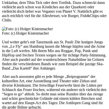
Unklarbar, dem Tibia Tick oder dem Tonfink. Dazu schmeckt dann
vielleicht auch schon was Köstliches aus der Quarkerei oder
vielleicht doch lieber was Veganes von Planet V. Natürlich gibt es
auch reichlich viel für die Allesfresser, wie Burger, Fish&Chips oder
Chilis.
Foto: (c) Holger Kistenmacher
Und weiter geht’s mit Tanzmusik aus St. Pauli: Die lustigen Jungs
von „Le Fly“ aus Hamburg lassen die Menge hüpfen und die Arme
in die Luft werfen. Mit ihrem Mix aus Reggae, Pop, Punk und
HipHop und frechen Texten sorgen sie für richtige Party-Stimmung.
Aber auch parallel auf der wunderschönen Naturbühne im Grünen
finden die verschiedenen Bands wie zum Beispiel die jazzige Ska-
Band „Das Kartell“ ihre Anhänger.
Aber auch ansonsten gibt es jede Menge „Beiprogramm“ der
kulturellen Art, eine Ausstellung und Theater oder Zirkus und
diverse Kleinkunst. Die freiwillige Feuerwehr lässt die Lütten per
Schlauch das Feuer löschen, während ein anderer sich vielleicht den
“Segen to go“ abholt. So dreht man seine Runden über das riesige
und schön geschmückte Gelände mit einem kühlen Bierchen und
wartet auf den Haupt-Act des Tages: Die Antilopen Gang sind für
die große Bühne gebucht.