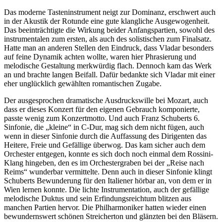
Das moderne Tasteninstrument neigt zur Dominanz, erschwert auch
in der Akustik der Rotunde eine gute klangliche Ausgewogenheit.
Das beeinträchtigte die Wirkung beider Anfangspartien, sowohl des
instrumentalen zum ersten, als auch des solistischen zum Finalsatz.
Hatte man an anderen Stellen den Eindruck, dass Vladar besonders
auf feine Dynamik achten wollte, waren hier Phrasierung und
melodische Gestaltung merkwürdig flach. Dennoch kam das Werk
an und brachte langen Beifall. Dafür bedankte sich Vladar mit einer
eher unglücklich gewählten romantischen Zugabe.
Der ausgesprochen dramatische Ausdruckswille bei Mozart, auch
dass er dieses Konzert für den eigenen Gebrauch komponierte,
passte wenig zum Konzertmotto. Und auch Franz Schuberts 6.
Sinfonie, die „kleine“ in C-Dur, mag sich dem nicht fügen, auch
wenn in dieser Sinfonie durch die Auffassung des Dirigenten das
Heitere, Freie und Gefällige überwog. Das kam sicher auch dem
Orchester entgegen, konnte es sich doch noch einmal dem Rossini-
Klang hingeben, den es im Orchestergraben bei der „Reise nach
Reims“ wunderbar vermittelte. Denn auch in dieser Sinfonie klingt
Schuberts Bewunderung für den Italiener hörbar an, von dem er in
Wien lernen konnte. Die lichte Instrumentation, auch der gefällige
melodische Duktus und sein Erfindungsreichtum blitzen aus
manchen Partien hervor. Die Philharmoniker hatten wieder einen
bewundernswert schönen Streicherton und glänzten bei den Bläsern.