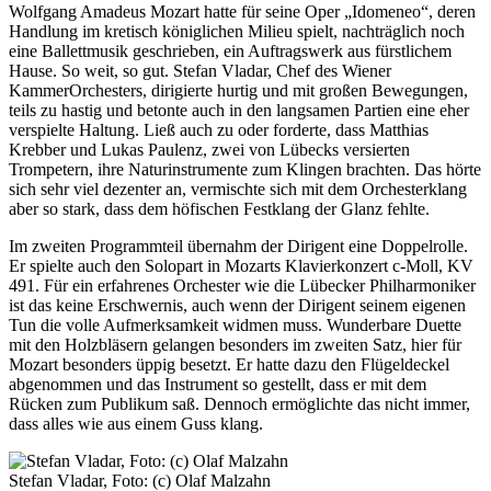
Wolfgang Amadeus Mozart hatte für seine Oper „Idomeneo“, deren
Handlung im kretisch königlichen Milieu spielt, nachträglich noch
eine Ballettmusik geschrieben, ein Auftragswerk aus fürstlichem
Hause. So weit, so gut. Stefan Vladar, Chef des Wiener
KammerOrchesters, dirigierte hurtig und mit großen Bewegungen,
teils zu hastig und betonte auch in den langsamen Partien eine eher
verspielte Haltung. Ließ auch zu oder forderte, dass Matthias
Krebber und Lukas Paulenz, zwei von Lübecks versierten
Trompetern, ihre Naturinstrumente zum Klingen brachten. Das hörte
sich sehr viel dezenter an, vermischte sich mit dem Orchesterklang
aber so stark, dass dem höfischen Festklang der Glanz fehlte.
Im zweiten Programmteil übernahm der Dirigent eine Doppelrolle.
Er spielte auch den Solopart in Mozarts Klavierkonzert c-Moll, KV
491. Für ein erfahrenes Orchester wie die Lübecker Philharmoniker
ist das keine Erschwernis, auch wenn der Dirigent seinem eigenen
Tun die volle Aufmerksamkeit widmen muss. Wunderbare Duette
mit den Holzbläsern gelangen besonders im zweiten Satz, hier für
Mozart besonders üppig besetzt. Er hatte dazu den Flügeldeckel
abgenommen und das Instrument so gestellt, dass er mit dem
Rücken zum Publikum saß. Dennoch ermöglichte das nicht immer,
dass alles wie aus einem Guss klang.
Stefan Vladar, Foto: (c) Olaf Malzahn