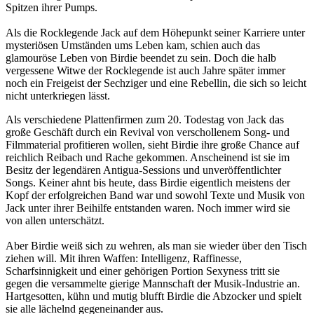
Spitzen ihrer Pumps.
Als die Rocklegende Jack auf dem Höhepunkt seiner Karriere unter
mysteriösen Umständen ums Leben kam, schien auch das
glamouröse Leben von Birdie beendet zu sein. Doch die halb
vergessene Witwe der Rocklegende ist auch Jahre später immer
noch ein Freigeist der Sechziger und eine Rebellin, die sich so leicht
nicht unterkriegen lässt.
Als verschiedene Plattenfirmen zum 20. Todestag von Jack das
große Geschäft durch ein Revival von verschollenem Song- und
Filmmaterial profitieren wollen, sieht Birdie ihre große Chance auf
reichlich Reibach und Rache gekommen. Anscheinend ist sie im
Besitz der legendären Antigua-Sessions und unveröffentlichter
Songs. Keiner ahnt bis heute, dass Birdie eigentlich meistens der
Kopf der erfolgreichen Band war und sowohl Texte und Musik von
Jack unter ihrer Beihilfe entstanden waren. Noch immer wird sie
von allen unterschätzt.
Aber Birdie weiß sich zu wehren, als man sie wieder über den Tisch
ziehen will. Mit ihren Waffen: Intelligenz, Raffinesse,
Scharfsinnigkeit und einer gehörigen Portion Sexyness tritt sie
gegen die versammelte gierige Mannschaft der Musik-Industrie an.
Hartgesotten, kühn und mutig blufft Birdie die Abzocker und spielt
sie alle lächelnd gegeneinander aus.