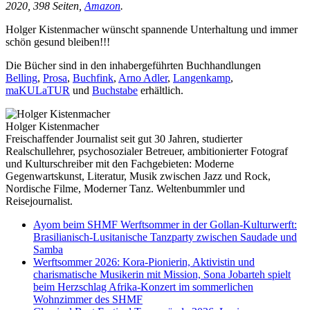
2020, 398 Seiten,
Amazon
.
Holger Kistenmacher wünscht spannende Unterhaltung und immer
schön gesund bleiben!!!
Die Bücher sind in den inhabergeführten Buchhandlungen
Belling
,
Prosa
,
Buchfink
,
Arno Adler
,
Langenkamp
,
maKULaTUR
und
Buchstabe
erhältlich.
Holger Kistenmacher
Freischaffender Journalist seit gut 30 Jahren, studierter
Realschullehrer, psychosozialer Betreuer, ambitionierter Fotograf
und Kulturschreiber mit den Fachgebieten: Moderne
Gegenwartskunst, Literatur, Musik zwischen Jazz und Rock,
Nordische Filme, Moderner Tanz. Weltenbummler und
Reisejournalist.
Ayom beim SHMF Werftsommer in der Gollan-Kulturwerft:
Brasilianisch-Lusitanische Tanzparty zwischen Saudade und
Samba
Werftsommer 2026: Kora-Pionierin, Aktivistin und
charismatische Musikerin mit Mission, Sona Jobarteh spielt
beim Herzschlag Afrika-Konzert im sommerlichen
Wohnzimmer des SHMF