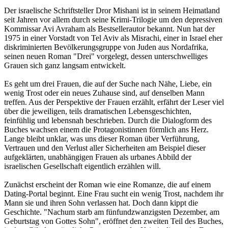
Der israelische Schriftsteller Dror Mishani ist in seinem Heimatland
seit Jahren vor allem durch seine Krimi-Trilogie um den depressiven
Kommissar Avi Avraham als Bestsellerautor bekannt. Nun hat der
1975 in einer Vorstadt von Tel Aviv als Misrachi, einer in Israel eher
diskriminierten Bevölkerungsgruppe von Juden aus Nordafrika,
seinen neuen Roman "Drei" vorgelegt, dessen unterschwelliges
Grauen sich ganz langsam entwickelt.
Es geht um drei Frauen, die auf der Suche nach Nähe, Liebe, ein
wenig Trost oder ein neues Zuhause sind, auf denselben Mann
treffen. Aus der Perspektive der Frauen erzählt, erfährt der Leser viel
über die jeweiligen, teils dramatischen Lebensgeschichten,
feinfühlig und lebensnah beschrieben. Durch die Dialogform des
Buches wachsen einem die Protagonistinnen förmlich ans Herz.
Lange bleibt unklar, was uns dieser Roman über Verführung,
Vertrauen und den Verlust aller Sicherheiten am Beispiel dieser
aufgeklärten, unabhängigen Frauen als urbanes Abbild der
israelischen Gesellschaft eigentlich erzählen will.
Zunächst erscheint der Roman wie eine Romanze, die auf einem
Dating-Portal beginnt. Eine Frau sucht ein wenig Trost, nachdem ihr
Mann sie und ihren Sohn verlassen hat. Doch dann kippt die
Geschichte. "Nachum starb am fünfundzwanzigsten Dezember, am
Geburtstag von Gottes Sohn", eröffnet den zweiten Teil des Buches,