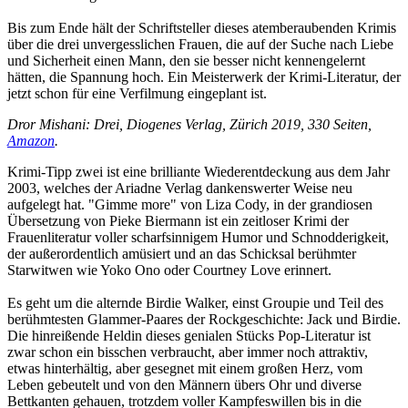
Bis zum Ende hält der Schriftsteller dieses atemberaubenden Krimis
über die drei unvergesslichen Frauen, die auf der Suche nach Liebe
und Sicherheit einen Mann, den sie besser nicht kennengelernt
hätten, die Spannung hoch. Ein Meisterwerk der Krimi-Literatur, der
jetzt schon für eine Verfilmung eingeplant ist.
Dror Mishani: Drei, Diogenes Verlag, Zürich 2019, 330 Seiten,
Amazon
.
Krimi-Tipp zwei ist eine brilliante Wiederentdeckung aus dem Jahr
2003, welches der Ariadne Verlag dankenswerter Weise neu
aufgelegt hat. "Gimme more" von Liza Cody, in der grandiosen
Übersetzung von Pieke Biermann ist ein zeitloser Krimi der
Frauenliteratur voller scharfsinnigem Humor und Schnodderigkeit,
der außerordentlich amüsiert und an das Schicksal berühmter
Starwitwen wie Yoko Ono oder Courtney Love erinnert.
Es geht um die alternde Birdie Walker, einst Groupie und Teil des
berühmtesten Glammer-Paares der Rockgeschichte: Jack und Birdie.
Die hinreißende Heldin dieses genialen Stücks Pop-Literatur ist
zwar schon ein bisschen verbraucht, aber immer noch attraktiv,
etwas hinterhältig, aber gesegnet mit einem großen Herz, vom
Leben gebeutelt und von den Männern übers Ohr und diverse
Bettkanten gehauen, trotzdem voller Kampfeswillen bis in die