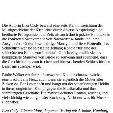
Die Autorin Liza Cody beweist einerseits Kenntnisreichtum der
Musikgeschichte der 60er Jahre durch diverse Anspielungen an
berühmte Protagonisten der Zeit, als auch durch präzise Einblicke in
die konkreten Sachverhalte von Nachwuchs-Bands und ihrer
Ausgeliefertheit durch schmierige Manager und fiese Plattenfirmen.
Schließlich war sie selbst eine zeitlang Roadie "für eine der
schlechtesten Bands von London". Gleichzeitig erzählt sie das
komplizierte Manöver von Birdie so souverän und spannend, dass
die Geschichte bis zum frechen und überraschenden Schluss für den
Leser nie absehbar wird.
Birdie Walker mit ihrer liebenswerten Kodderschnauze wächst
einem sofort ans Herz, auch wenn sie eigentlich die Mutter aller
Zicken ist. Der Leser hofft und bangt mit der scharfsinnigen Heldin
in ihrem ungleichen Kampf gegen die Musikmafia und ihre
schmutzigen Geschäfte. Ein zynisch-schöner Roman, wuchtig und
vielschichtig wie ein genialer Rocksong. Nicht nur was für Musik-
Liebhaber.
Liza Cody: Gimme More, Argument Verlag mit Ariadne, Hamburg