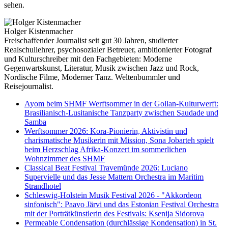
sehen.
Holger Kistenmacher
Freischaffender Journalist seit gut 30 Jahren, studierter
Realschullehrer, psychosozialer Betreuer, ambitionierter Fotograf
und Kulturschreiber mit den Fachgebieten: Moderne
Gegenwartskunst, Literatur, Musik zwischen Jazz und Rock,
Nordische Filme, Moderner Tanz. Weltenbummler und
Reisejournalist.
Ayom beim SHMF Werftsommer in der Gollan-Kulturwerft:
Brasilianisch-Lusitanische Tanzparty zwischen Saudade und
Samba
Werftsommer 2026: Kora-Pionierin, Aktivistin und
charismatische Musikerin mit Mission, Sona Jobarteh spielt
beim Herzschlag Afrika-Konzert im sommerlichen
Wohnzimmer des SHMF
Classical Beat Festival Travemünde 2026: Luciano
Supervielle und das Jesse Mattern Orchestra im Maritim
Strandhotel
Schleswig-Holstein Musik Festival 2026 - "Akkordeon
sinfonisch": Paavo Järvi und das Estonian Festival Orchestra
mit der Porträtkünstlerin des Festivals: Ksenija Sidorova
Permeable Condensation (durchlässige Kondensation) in St.