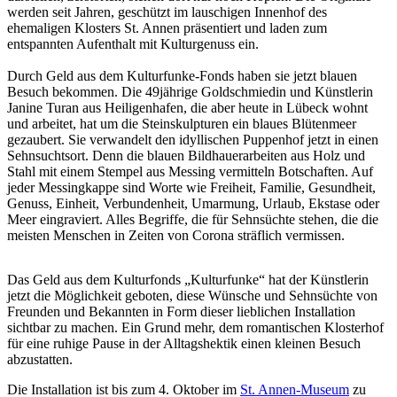
werden seit Jahren, geschützt im lauschigen Innenhof des
ehemaligen Klosters St. Annen präsentiert und laden zum
entspannten Aufenthalt mit Kulturgenuss ein.
Durch Geld aus dem Kulturfunke-Fonds haben sie jetzt blauen
Besuch bekommen. Die 49jährige Goldschmiedin und Künstlerin
Janine Turan aus Heiligenhafen, die aber heute in Lübeck wohnt
und arbeitet, hat um die Steinskulpturen ein blaues Blütenmeer
gezaubert. Sie verwandelt den idyllischen Puppenhof jetzt in einen
Sehnsuchtsort. Denn die blauen Bildhauerarbeiten aus Holz und
Stahl mit einem Stempel aus Messing vermitteln Botschaften. Auf
jeder Messingkappe sind Worte wie Freiheit, Familie, Gesundheit,
Genuss, Einheit, Verbundenheit, Umarmung, Urlaub, Ekstase oder
Meer eingraviert. Alles Begriffe, die für Sehnsüchte stehen, die die
meisten Menschen in Zeiten von Corona sträflich vermissen.
Das Geld aus dem Kulturfonds „Kulturfunke“ hat der Künstlerin
jetzt die Möglichkeit geboten, diese Wünsche und Sehnsüchte von
Freunden und Bekannten in Form dieser lieblichen Installation
sichtbar zu machen. Ein Grund mehr, dem romantischen Klosterhof
für eine ruhige Pause in der Alltagshektik einen kleinen Besuch
abzustatten.
Die Installation ist bis zum 4. Oktober im
St. Annen-Museum
zu