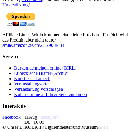
Unterstützung
!
Affiliate Links: Wir bekommen eine kleine Provision, für Dich wird
das Produkt aber nicht teurer.
smile.amazon.de/ch/22-290-84334
Service
Bürgernachrichten online (BIRL)
Lübeckische Blätter (Archiv)
Künstler in Lübeck
Veranstaltungsorte
Veranstaltung vorschlagen
Kulturtermine auf Ihrer Seite einbinden
Interaktiv
11
Aug
Facebook
|
Twitter
|
Instagram
Di. | 16:00
KOLK 17 Figurentheater und Museum
© Unser Lübeck gUG 2026 | Alle Rechte vorbehalten