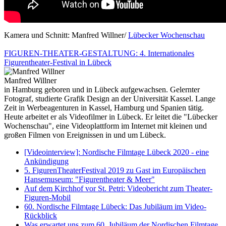
Kamera und Schnitt: Manfred Willner/
Lübecker Wochenschau
FIGUREN-THEATER-GESTALTUNG: 4. Internationales
Figurentheater-Festival in Lübeck
Manfred Willner
in Hamburg geboren und in Lübeck aufgewachsen. Gelernter
Fotograf, studierte Grafik Design an der Universität Kassel. Lange
Zeit in Werbeagenturen in Kassel, Hamburg und Spanien tätig.
Heute arbeitet er als Videofilmer in Lübeck. Er leitet die "Lübecker
Wochenschau", eine Videoplattform im Internet mit kleinen und
großen Filmen von Ereignissen in und um Lübeck.
[Videointerview]: Nordische Filmtage Lübeck 2020 - eine
Ankündigung
5. FigurenTheaterFestival 2019 zu Gast im Europäischen
Hansemuseum: "Figurentheater & Meer"
Auf dem Kirchhof vor St. Petri: Videobericht zum Theater-
Figuren-Mobil
60. Nordische Filmtage Lübeck: Das Jubiläum im Video-
Rückblick
Was erwartet uns zum 60. Jubiläum der Nordischen Filmtage