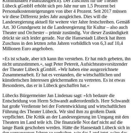
Kommunalen Finanzausgleich). Der Zuschuss für die Theater
Lübeck gGmbH erhöht sich pro Jahr nur um 1,5 Prozent bei
Personalkostensteigerungen von über 4 Prozent. Seit 2017 müssen
wir diese Differenz jedes Jahr ausgleichen. Dies will die
Landesregierung aktuell für weitere vier Jahre festschreiben. Gemäß
Art. 30 Grundgesetz ist die Landesregierung für Kultur – also auch
Theater und Orchester – primär zuständig. Vor dieser Zuständigkeit
drückt sie sich leider gerade. Nur die Hansestadt Lübeck hat ihren
Zuschuss in den letzten zehn Jahren vorbildlich von 6,3 auf 10,4
Millionen Euro angehoben.
»Es ist schade, aber ich kann ihn verstehen. Er hat mich gebeten, ihn
nicht umzustimmen.«, sagt Peter Petereit, Aufsichtsratsvorsitzender
der Theater Lübeck gGmbH. »Wir haben eine ausgezeichnete
Zusammenarbeit. Er hat es verstanden, die wirtschaftlichen und
künstlerischen Interessen gleichermaßen zu vertreten. Es ist etwas
Besonderes, das er in Lübeck geschaffen hat.«
Lübecks Bürgermeister Jan Lindenau sagt: »Ich bedaure die
Entscheidung von Herrn Schwandt außerordentlich. Herr Schwandt
hat große Verdienste bei der Fortentwicklung und wirtschaftlichen
Führung des Theater Lübeck. Wir sind ihm zu großem Dank
verpflichtet. Die Kritik an der Landesregierung im Umgang mit den
Theatern im Land teile ich. Die finanzielle Not darf nicht auf die
lange Bank geschoben werden. Hätte die Hansestadt Lübeck sich in
den vergangenen Jahren so verhalten, wie das Land jetzt, wäre das