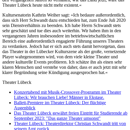
Theater Lübeck heute nicht mehr existent.«
Kultursenatorin Kathrin Weiher sagt: »Ich bedaure außerordentlich,
dass sich Herr Schwandt dazu entschieden hat, zum Ende Juli 2020
sein Dienstverhältnis zu beenden. Ich habe Herrn Schwandt stets
sehr geschätzt und tue dies auch weiterhin. Wir haben ihm in den
vergangenen Jahren insbesondere im betriebswirtschaftlichen
Bereich eine außerordentlich engagierte Führung unseres Theaters
zu verdanken. Jedoch hat er sich auch stets damit hervorgetan, dass
das Theater in der Lübecker Kulturszene als der große, vernetzende
Player wahrgenommen wird, von dem viele kleine Theater und
andere kulturelle Events profitieren. Ich schätze ihn als einen sehr
klaren Menschen und verstehe von daher, dass er auch jetzt mit sehr
klarer Begründung seine Kündigung ausgesprochen hat.«
Theater Lübeck
Konzertabend mit Musik-Crossover-Programm im Theater
Lübeck: Wir brauchen Liebe! Männer in Ekstase.
Ballett-Premiere im Theater Lübeck: Der flüchtige
Augenblick
Das Theater Lübeck gewährt freien Eintritt für Studierende ab
September 2023: "Das ganze Theater umsonst"
Theater Lübeck: Theaterdirektor Christian Schwandt tritt von
seinem Amt zurück