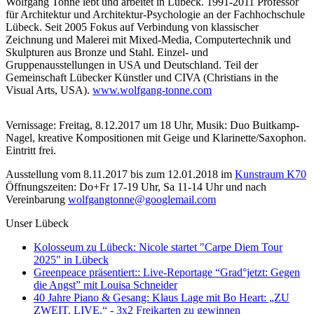
Wolfgang Tonne lebt und arbeitet in Lübeck. 1991-2011 Professor
für Architektur und Architektur-Psychologie an der Fachhochschule
Lübeck. Seit 2005 Fokus auf Verbindung von klassischer
Zeichnung und Malerei mit Mixed-Media, Computertechnik und
Skulpturen aus Bronze und Stahl. Einzel- und
Gruppenausstellungen in USA und Deutschland. Teil der
Gemeinschaft Lübecker Künstler und CIVA (Christians in the
Visual Arts, USA).
www.wolfgang-tonne.com
Vernissage: Freitag, 8.12.2017 um 18 Uhr, Musik: Duo Buitkamp-
Nagel, kreative Kompositionen mit Geige und Klarinette/Saxophon.
Eintritt frei.
Ausstellung vom 8.11.2017 bis zum 12.01.2018 im
Kunstraum K70
Öffnungszeiten: Do+Fr 17-19 Uhr, Sa 11-14 Uhr und nach
Vereinbarung
wolfgangtonne@googlemail.com
Unser Lübeck
Kolosseum zu Lübeck: Nicole startet "Carpe Diem Tour
2025" in Lübeck
Greenpeace präsentiert:: Live-Reportage “Grad°jetzt: Gegen
die Angst” mit Louisa Schneider
40 Jahre Piano & Gesang: Klaus Lage mit Bo Heart: „ZU
ZWEIT. LIVE.“ - 3x2 Freikarten zu gewinnen