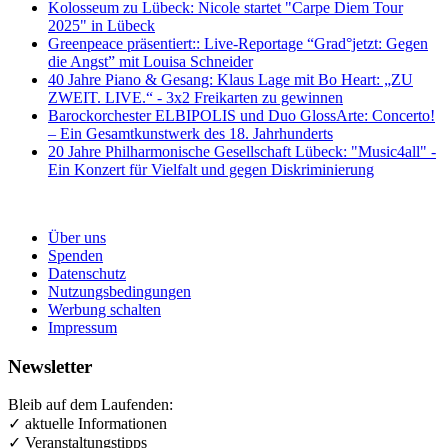
Kolosseum zu Lübeck: Nicole startet "Carpe Diem Tour
2025" in Lübeck
Greenpeace präsentiert:: Live-Reportage “Grad°jetzt: Gegen
die Angst” mit Louisa Schneider
40 Jahre Piano & Gesang: Klaus Lage mit Bo Heart: „ZU
ZWEIT. LIVE.“ - 3x2 Freikarten zu gewinnen
Barockorchester ELBIPOLIS und Duo GlossArte: Concerto!
– Ein Gesamtkunstwerk des 18. Jahrhunderts
20 Jahre Philharmonische Gesellschaft Lübeck: "Music4all" -
Ein Konzert für Vielfalt und gegen Diskriminierung
Über uns
Spenden
Datenschutz
Nutzungsbedingungen
Werbung schalten
Impressum
Newsletter
Bleib auf dem Laufenden:
✓ aktuelle Informationen
✓ Veranstaltungstipps