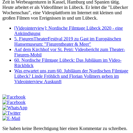
Zeit in Werbeagenturen in Kassel, Hamburg und Spanien tätig.
Heute arbeitet er als Videofilmer in Lübeck. Er leitet die "Lübecker
Wochenschau", eine Videoplattform im Internet mit kleinen und
großen Filmen von Ereignissen in und um Lübeck.
[Videointerview]: Nordische Filmtage Lübeck 2020 - eine
Ankündigung
5. FigurenTheaterFestival 2019 zu Gast im Europäischen
Hansemuseum: "Figurentheater & Meer"
Auf dem Kirchhof vor St. Petri: Videobericht zum Theater-
Figuren-Mobil
60. Nordische Filmtage Lübeck: Das Jubiläum im Video-
Rückblick
Was erwartet uns zum 60. Jubiläum der Nordischen Filmtage
Lübeck? Linde Fröhlich und Florian Vollmers geben im
Videointerview Auskunft
Sie haben keine Berechtigung hier einen Kommentar zu schreiben.