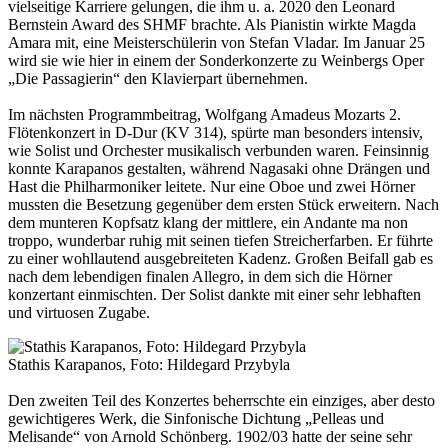
vielseitige Karriere gelungen, die ihm u. a. 2020 den Leonard
Bernstein Award des SHMF brachte. Als Pianistin wirkte Magda
Amara mit, eine Meisterschülerin von Stefan Vladar. Im Januar 25
wird sie wie hier in einem der Sonderkonzerte zu Weinbergs Oper
„Die Passagierin“ den Klavierpart übernehmen.
Im nächsten Programmbeitrag, Wolfgang Amadeus Mozarts 2.
Flötenkonzert in D-Dur (KV 314), spürte man besonders intensiv,
wie Solist und Orchester musikalisch verbunden waren. Feinsinnig
konnte Karapanos gestalten, während Nagasaki ohne Drängen und
Hast die Philharmoniker leitete. Nur eine Oboe und zwei Hörner
mussten die Besetzung gegenüber dem ersten Stück erweitern. Nach
dem munteren Kopfsatz klang der mittlere, ein Andante ma non
troppo, wunderbar ruhig mit seinen tiefen Streicherfarben. Er führte
zu einer wohllautend ausgebreiteten Kadenz. Großen Beifall gab es
nach dem lebendigen finalen Allegro, in dem sich die Hörner
konzertant einmischten. Der Solist dankte mit einer sehr lebhaften
und virtuosen Zugabe.
Stathis Karapanos, Foto: Hildegard Przybyla
Den zweiten Teil des Konzertes beherrschte ein einziges, aber desto
gewichtigeres Werk, die Sinfonische Dichtung „Pelleas und
Melisande“ von Arnold Schönberg. 1902/03 hatte der seine sehr