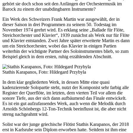
gehört sie doch schon seit den Anfängen der Orchestermusik im
Barock zu einem der unabdingbaren Instrumente?
Ein Werk des Schweizers Frank Martin war ausgewählt, der in
dieser Saison in drei Programmen zu seinem 50. Todestag im
November 1974 geehrt wird. Es erklang seine „Ballade für Flöte,
Streichorchester und Klavier“, 1939 zunächst als Werk nur für Flöte
und Klavier entstanden. Zwei Jahre später erweiterte Martin es dann
um ein Streichorchester, wobei das Klavier in einigen Partien
weiterhin der wichtigste Partner des Soloinstrumentes blieb, so zum
Beispiel gleich in dem ersten, ruhig erzählenden Abschnitt.
Stathis Karapanos, Foto: Hildegard Przybyla
In dem klar gegliederten Werk, in dessen Mitte eine quasi
kadenzierende Solopartie steht, nutzt der Komponist sehr farbig alle
Register der Querflöte, im letzten, dem vierten Teil vor allem die
sonore Tiefe, aus der sich dann aufbäumend das Finale entwickelt.
Es ist ein gut aufzufassendes Werk, auch wenn die Melodik durch
Arnolds Schönbergs 12-Ton-Technik beeinflusst ist, die aber nicht
streng nachgeahmt wird.
Solist war der junge griechische Flötist Stathis Karapanos, der 2018
erst in Karlsruhe sein Diplom erworben hatte. Seitdem ist ihm eine