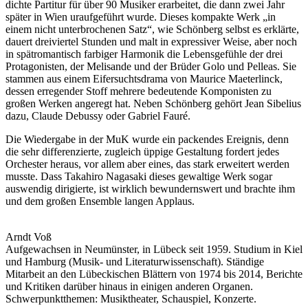
dichte Partitur für über 90 Musiker erarbeitet, die dann zwei Jahr
später in Wien uraufgeführt wurde. Dieses kompakte Werk „in
einem nicht unterbrochenen Satz“, wie Schönberg selbst es erklärte,
dauert dreiviertel Stunden und malt in expressiver Weise, aber noch
in spätromantisch farbiger Harmonik die Lebensgefühle der drei
Protagonisten, der Melisande und der Brüder Golo und Pelleas. Sie
stammen aus einem Eifersuchtsdrama von Maurice Maeterlinck,
dessen erregender Stoff mehrere bedeutende Komponisten zu
großen Werken angeregt hat. Neben Schönberg gehört Jean Sibelius
dazu, Claude Debussy oder Gabriel Fauré.
Die Wiedergabe in der MuK wurde ein packendes Ereignis, denn
die sehr differenzierte, zugleich üppige Gestaltung fordert jedes
Orchester heraus, vor allem aber eines, das stark erweitert werden
musste. Dass Takahiro Nagasaki dieses gewaltige Werk sogar
auswendig dirigierte, ist wirklich bewundernswert und brachte ihm
und dem großen Ensemble langen Applaus.
Arndt Voß
Aufgewachsen in Neumünster, in Lübeck seit 1959. Studium in Kiel
und Hamburg (Musik- und Literaturwissenschaft). Ständige
Mitarbeit an den Lübeckischen Blättern von 1974 bis 2014, Berichte
und Kritiken darüber hinaus in einigen anderen Organen.
Schwerpunktthemen: Musiktheater, Schauspiel, Konzerte.