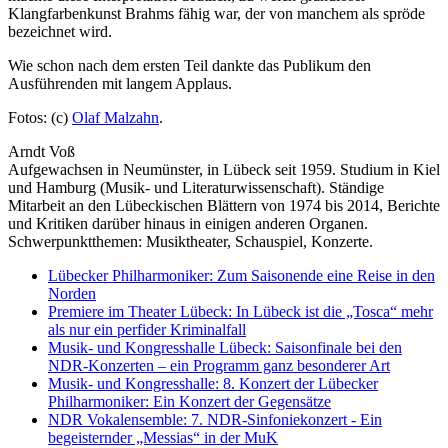
Klangfarbenkunst Brahms fähig war, der von manchem als spröde
bezeichnet wird.
Wie schon nach dem ersten Teil dankte das Publikum den
Ausführenden mit langem Applaus.
Fotos: (c)
Olaf Malzahn
.
Arndt Voß
Aufgewachsen in Neumünster, in Lübeck seit 1959. Studium in Kiel
und Hamburg (Musik- und Literaturwissenschaft). Ständige
Mitarbeit an den Lübeckischen Blättern von 1974 bis 2014, Berichte
und Kritiken darüber hinaus in einigen anderen Organen.
Schwerpunktthemen: Musiktheater, Schauspiel, Konzerte.
Lübecker Philharmoniker: Zum Saisonende eine Reise in den
Norden
Premiere im Theater Lübeck: In Lübeck ist die „Tosca“ mehr
als nur ein perfider Kriminalfall
Musik- und Kongresshalle Lübeck: Saisonfinale bei den
NDR-Konzerten – ein Programm ganz besonderer Art
Musik- und Kongresshalle: 8. Konzert der Lübecker
Philharmoniker: Ein Konzert der Gegensätze
NDR Vokalensemble: 7. NDR-Sinfoniekonzert - Ein
begeisternder „Messias“ in der MuK