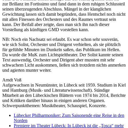
zur Brillanz im Fortissimo und fand dann in dem ruhigen Schlussteil
seinen überzeugenden Abschluss. Mängel in der klanglichen
Gewichtung lassen sich damit begründen, dass Hentschel noch nicht
mit allen Finessen des Orchesters und des Raumes vertraut sein
kann. Der Beifall aber zeigte, dass man sich ihn nach dieser
Vorstellung als künftigen GMD vorstellen kann.
NB: Noch ein Nachsatz sei erlaubt. Es war schon sehr souverän,
wie sich Solist, Orchester und Dirigent verhielten, als sie plötzlich
für gefühlte Minuten im Dunkeln saßen, das Publikum im Hellen.
Da wurde die MuK zum Lichtspieltheater. Der Solist kannte seinen
Text auswendig, Orchester und Dirigent aber mussten mit sehr
schwachem Licht auskommen, ließen sich trotzdem nichts anmerken
und agierten munter weiter.
Arndt Voß
Aufgewachsen in Neumünster, in Lübeck seit 1959. Studium in Kiel
und Hamburg (Musik- und Literaturwissenschaft). Ständige
Mitarbeit an den Lübeckischen Blättern von 1974 bis 2014, Berichte
und Kritiken darüber hinaus in einigen anderen Organen.
Schwerpunktthemen: Musiktheater, Schauspiel, Konzerte.
Lübecker Philharmoniker: Zum Saisonende eine Reise in den
Norden
Premiere im Theater Lübeck: In Lübeck ist die „Tosca“ mehr