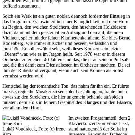
geworden war, hört man gelegentlich. Sie fasst die Oper kurz und
treffend zusammen.
Solch ein Werk ist ein guter, nobler, dennoch fordernder Einstieg in
das Programm. Es fasziniert in seiner Klanglichkeit, mit dem Horn
zu Beginn, den weichen Streichern, den huschenden Holzbläsern
dazu, dann mit dem geisterhaften Aufzug und den aufjubelnden
Violinen, später mit der feinen Klarinettenkantilene. Sie blies Bernd
Rodenberg, wie immer stilsicher und beseelt, verlässlich und
tonschön. Er soll erwähnt sein, weil dieses Konzert sein letzter
„Dienst“ war, wie es im Jargon heißt. Seit 1978 war er in diesem
Orchester zu erleben. 40 Jahren sind das, die er an seinem Pult saß
und die ihn damit zum Dienstältesten im Orchester machten. Da sei
ihm der Ruhestand vergönnt, wenn auch sein Können als Solist
vermisst werden wird.
Hentschel lag der romantische Ton, das nahm für ihn ein. Er führte
präzise, regte die Musiker zu sensibler Gestaltung an, traute ihnen
etwas zu: den Streichern, die hier ungemein behände aufspielen
müssen, dem Holz in feinem Gespinst des Klanges und den Bläsern,
vor allem dem Horn.
Im zweiten Programmteil, dem 2.
Klavierkonzert von Franz Liszt,
Lukáš Vondrácek, Foto: (c) Irene
stand naturgemäß der Solist im
Kim
Interesse. Es war der Tscheche