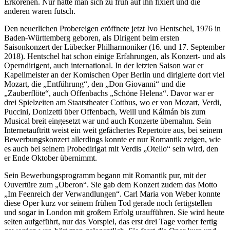
Erkorenen. Nur hatte man sich zu früh auf ihn fixiert und die
anderen waren futsch.
Den neuerlichen Probereigen eröffnete jetzt Ivo Hentschel, 1976 in
Baden-Württemberg geboren, als Dirigent beim ersten
Saisonkonzert der Lübecker Philharmoniker (16. und 17. September
2018). Hentschel hat schon einige Erfahrungen, als Konzert- und als
Operndirigent, auch international. In der letzten Saison war er
Kapellmeister an der Komischen Oper Berlin und dirigierte dort viel
Mozart, die „Entführung“, den „Don Giovanni“ und die
„Zauberflöte“, auch Offenbachs „Schöne Helena“. Davor war er
drei Spielzeiten am Staatstheater Cottbus, wo er von Mozart, Verdi,
Puccini, Donizetti über Offenbach, Weill und Kálmán bis zum
Musical breit eingesetzt war und auch Konzerte übernahm. Sein
Internetauftritt weist ein weit gefächertes Repertoire aus, bei seinem
Bewerbungskonzert allerdings konnte er nur Romantik zeigen, wie
es auch bei seinem Probedirigat mit Verdis „Otello“ sein wird, den
er Ende Oktober übernimmt.
Sein Bewerbungsprogramm begann mit Romantik pur, mit der
Ouvertüre zum „Oberon“. Sie gab dem Konzert zudem das Motto
„Im Feenreich der Verwandlungen“. Carl Maria von Weber konnte
diese Oper kurz vor seinem frühen Tod gerade noch fertigstellen
und sogar in London mit großem Erfolg uraufführen. Sie wird heute
selten aufgeführt, nur das Vorspiel, das erst drei Tage vorher fertig