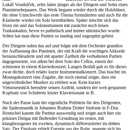
Lukáš Vondráček, zehn Jahre jünger als der Dirigent und Sohn eines
Pianistenehepaares. Das Werk begann wieder durch die Holzbläser,
die ohne Umschweife das erste Thema formulierten und auch für die
Klarinette wieder ein Solo bereithielten. Später mischte sich das
Horn ein und das Soloinstrument mit zunächst noch leisen
Tonkaskaden, bevor es pathetisch und immer stürmischer wurde.
Selten hat man diese Partien so markig und zugespitzt gehört.
Der Dirigent nahm das auf und folgte mit dem Orchester grandios
der Auffassung des Pianisten, der mit Kraft die wuchtigen Akkorde
herausschleuderte und mit aparter Zartheit die verhaltenen Partien
dagegensetzte, vor allem bei dem Solo des Cellos, einem der
schönsten in einem Klavierkonzert. Langen Beifall gab es für dieses
zwar dichte, doch relativ kurze Instrumentalkonzert. Das brachte im
Montagskonzert eine Zugabe, die noch einmal zeigte, dass ein
ungewöhnlicher Musiker zu erleben war. Kein kurzes
Virtuosenstück beendete seinen Auftritt, sondern der weit gespannte
Kopfsatz von Schuberts letzter Klaviersonate in B.
Nach der Pause kam der eigentliche Prüfstein für den Dirigenten,
die Spätromantik in Johannes Brahms Dritter Sinfonie in F-Dur.
Hentschel kannte die Partitur auswendig und zeigte auch hier ein
präzises Dirigat mit fließender Gestaltung im ersten, mit
klangbezogener im zweiten, dynamisch differenzierter im dritten
Satz. Der Finalsatz erhielt Energie aus der Ruhe, spannte sich bis